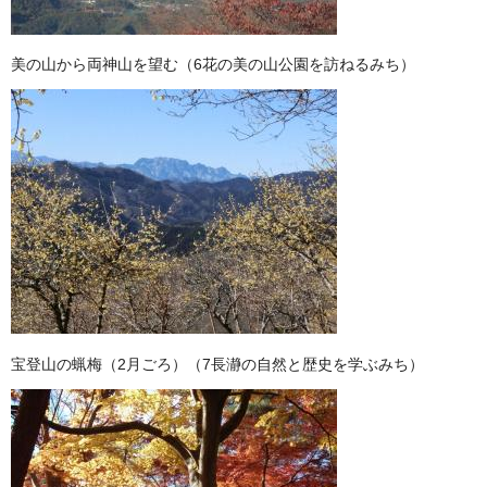
美の山から両神山を望む（6花の美の山公園を訪ねるみち）
宝登山の蝋梅（2月ごろ）（7長瀞の自然と歴史を学ぶみち）