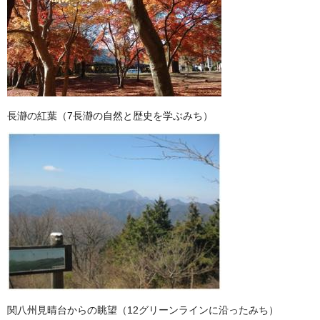
長瀞の紅葉（7長瀞の自然と歴史を学ぶみち）
関八州見晴台からの眺望（12グリーンラインに沿ったみち）