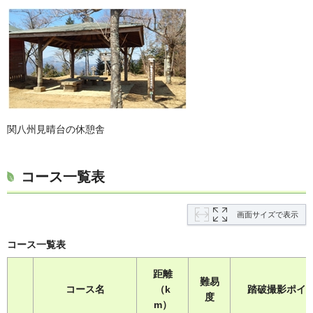
関八州見晴台の休憩舎
コース一覧表
画面サイズで表示
コース一覧表
距離
難易
コース名
（k
踏破撮影ポイ
度
m）