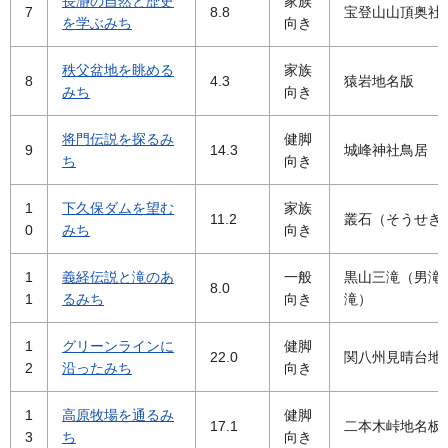
長瀞の自然と歴史
家族
7
8.8
宝登山山頂奥社
を学ぶみち
向き
秩父盆地を眺める
家族
8
4.3
猿岩地名版
みち
向き
将門伝説を探るみ
健脚
9
14.3
城峰神社鳥居
ち
向き
1
下久保ダムを望む
家族
11.2
叢石（そうせき
0
みち
向き
1
義経伝説と滝のあ
一般
黒山三滝（男滝
8.0
1
るみち
向き
滝）
1
グリーンラインに
健脚
22.0
関八州見晴台地
2
沿ったみち
向き
1
高原牧場を通るみ
健脚
17.1
二本木峠地名板
3
ち
向き