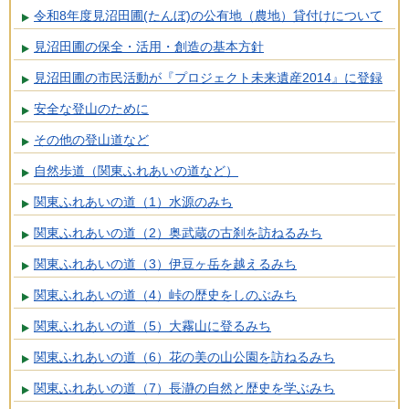
令和8年度見沼田圃(たんぼ)の公有地（農地）貸付けについて
見沼田圃の保全・活用・創造の基本方針
見沼田圃の市民活動が『プロジェクト未来遺産2014』に登録
安全な登山のために
その他の登山道など
自然歩道（関東ふれあいの道など）
関東ふれあいの道（1）水源のみち
関東ふれあいの道（2）奥武蔵の古刹を訪ねるみち
関東ふれあいの道（3）伊豆ヶ岳を越えるみち
関東ふれあいの道（4）峠の歴史をしのぶみち
関東ふれあいの道（5）大霧山に登るみち
関東ふれあいの道（6）花の美の山公園を訪ねるみち
関東ふれあいの道（7）長瀞の自然と歴史を学ぶみち