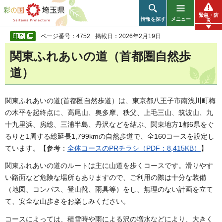
彩の国 埼玉県
緊急・防
情報を探す
メニュー
災
ページ番号：4752
掲載日：2026年2月19日
関東ふれあいの道（首都圏自然歩
道）
関東ふれあいの道(首都圏自然歩道）は、東京都八王子市南浅川町梅
の木平を起終点に、高尾山、奥多摩、秩父、上毛三山、筑波山、九
十九里浜、房総、三浦半島、丹沢などを結ぶ、関東地方1都6県をぐ
るりと1周する総延長1,799kmの自然歩道で、全160コースを設定し
ています。【参考：
全体コースのPRチラシ（PDF：8,415KB）
】
関東ふれあいの道のルートは主に山道を歩くコースです。滑りやす
い路面など危険な場所もありますので、ご利用の際は十分な装備
（地図、コンパス、登山靴、雨具等）をし、無理のない計画を立て
て、安全な山歩きをお楽しみください。
コースによっては、積雪時や雨による沢の増水などにより、大きく