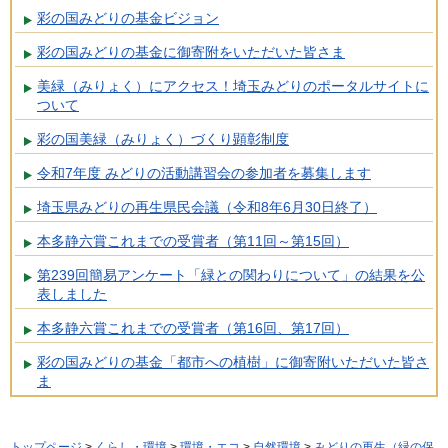
彩の国みどりの基金ビジョン
彩の国みどりの基金に御寄附をいただいた皆さま
美緑（みりょく）にアクセス！埼玉みどりのポータルサイトに
ついて
彩の国美緑（みりょく）づくり顕彰制度
令和7年度 みどりの活動講習会の参加者を募集します
埼玉県みどりの再生県民会議（令和8年6月30日終了）
本多静六賞これまでの受賞者（第11回～第15回）
第239回簡易アンケート「緑との関わりについて」の結果を公
表しました
本多静六賞これまでの受賞者（第16回、第17回）
彩の国みどりの基金「都市への植樹」に御寄附いただいた皆さ
ま
トップページ
>
くらし・環境
>
環境・エコ
>
自然環境
>
みどりの再生（緑の保