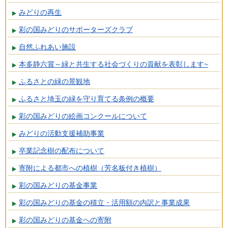
みどりの再生
彩の国みどりのサポーターズクラブ
自然ふれあい施設
本多静六賞～緑と共生する社会づくりの貢献を表彰します~
ふるさとの緑の景観地
ふるさと埼玉の緑を守り育てる条例の概要
彩の国みどりの絵画コンクールについて
みどりの活動支援補助事業
卒業記念樹の配布について
寄附による都市への植樹（芳名板付き植樹）
彩の国みどりの基金事業
彩の国みどりの基金の積立・活用額の内訳と事業成果
彩の国みどりの基金への寄附