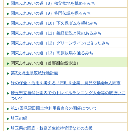
関東ふれあいの道（8）秩父盆地を眺めるみち
関東ふれあいの道（9）将門伝説を探るみち
関東ふれあいの道（10）下久保ダムを望むみち
関東ふれあいの道（11）義経伝説と滝のあるみち
関東ふれあいの道（12）グリーンラインに沿ったみち
関東ふれあいの道（13）高原牧場を通るみち
関東ふれあいの道（首都圏自然歩道）
第3次埼玉県広域緑地計画
緑の保全・活用を考える「市町＆企業」意見交換会in入間市
埼玉県立自然公園内でのトレイルランニング大会等の取扱いに
ついて
第17回見沼田圃土地利用審査会の開催について
埼玉の緑
埼玉県の園庭・校庭芝生維持管理などの支援