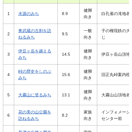
健脚
1
水源のみち
8.9
白孔雀の滝地名
向き
奥武蔵の古刹を訪
一般
子の権現鉄の大
2
9.5
ねるみち
向き
じ
伊豆ヶ岳を越える
健脚
3
14.5
伊豆ヶ岳山頂地
みち
向き
峠の歴史をしのぶ
健脚
4
15.6
旧正丸峠案内標
みち
向き
健脚
5
大霧山に登るみち
13.1
大霧山山頂地名
向き
花の美の山公園を
家族
インフォメーシ
6
8.2
訪ねるみち
向き
センター前