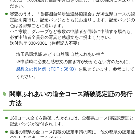
ださい。
審査のうえ、「首都圏自然歩道連絡協議会」が埼玉県コースの認
定証を発行し、記念バッジとともにお送りします。記念バッジの
色は各都県ごとに違います。
※ご家族、グループなど複数の申請者が同時に申請する場合も、
必ず申請者全員分の写真と感想文をご提出ください。
送付先 〒330-9301（住所記入不要）
埼玉県環境部 みどり自然課 自然ふれあい担当
※申請時に必要な感想文の書き方が分からない方のために、
感想文の具体例（PDF：58KB）
を載せています。参考にして
ください。
関東ふれあいの道全コース踏破認定証の発行
方法
160コース全てを踏破したかたには、全都県コース踏破認定証と
記念バッジが交付されます。
最後の都県の全コース踏破の認定申請の際に、他の都県の認定証
の写しを提出してください。