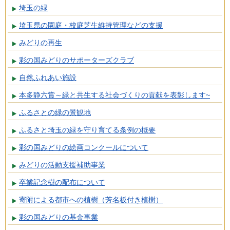
埼玉の緑
埼玉県の園庭・校庭芝生維持管理などの支援
みどりの再生
彩の国みどりのサポーターズクラブ
自然ふれあい施設
本多静六賞～緑と共生する社会づくりの貢献を表彰します~
ふるさとの緑の景観地
ふるさと埼玉の緑を守り育てる条例の概要
彩の国みどりの絵画コンクールについて
みどりの活動支援補助事業
卒業記念樹の配布について
寄附による都市への植樹（芳名板付き植樹）
彩の国みどりの基金事業