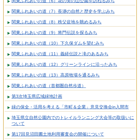
関東ふれあいの道（6）花の美の山公園を訪ねるみち
関東ふれあいの道（7）長瀞の自然と歴史を学ぶみち
関東ふれあいの道（8）秩父盆地を眺めるみち
関東ふれあいの道（9）将門伝説を探るみち
関東ふれあいの道（10）下久保ダムを望むみち
関東ふれあいの道（11）義経伝説と滝のあるみち
関東ふれあいの道（12）グリーンラインに沿ったみち
関東ふれあいの道（13）高原牧場を通るみち
関東ふれあいの道（首都圏自然歩道）
第3次埼玉県広域緑地計画
緑の保全・活用を考える「市町＆企業」意見交換会in入間市
埼玉県立自然公園内でのトレイルランニング大会等の取扱いに
ついて
第17回見沼田圃土地利用審査会の開催について