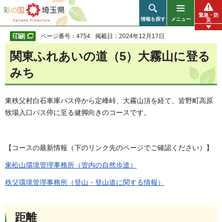
彩の国 埼玉県
緊急・防
情報を探す
メニュー
災
ページ番号：4754
掲載日：2024年12月17日
関東ふれあいの道（5）大霧山に登る
みち
東秩父村白石車庫バス停から定峰峠、大霧山頂を経て、皆野町高原
牧場入口バス停に至る健脚向きのコースです。
【コースの最新情報（下のリンク先のページでご確認ください）】
東松山環境管理事務所（管内の自然歩道）
秩父環境管理事務所（登山・登山道に関する情報）
距離