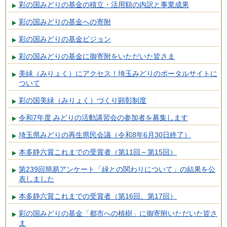
彩の国みどりの基金の積立・活用額の内訳と事業成果
彩の国みどりの基金への寄附
彩の国みどりの基金ビジョン
彩の国みどりの基金に御寄附をいただいた皆さま
美緑（みりょく）にアクセス！埼玉みどりのポータルサイトに
ついて
彩の国美緑（みりょく）づくり顕彰制度
令和7年度 みどりの活動講習会の参加者を募集します
埼玉県みどりの再生県民会議（令和8年6月30日終了）
本多静六賞これまでの受賞者（第11回～第15回）
第239回簡易アンケート「緑との関わりについて」の結果を公
表しました
本多静六賞これまでの受賞者（第16回、第17回）
彩の国みどりの基金「都市への植樹」に御寄附いただいた皆さ
ま