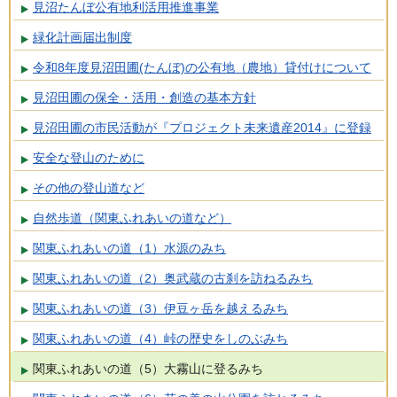
見沼たんぼ公有地利活用推進事業
緑化計画届出制度
令和8年度見沼田圃(たんぼ)の公有地（農地）貸付けについて
見沼田圃の保全・活用・創造の基本方針
見沼田圃の市民活動が『プロジェクト未来遺産2014』に登録
安全な登山のために
その他の登山道など
自然歩道（関東ふれあいの道など）
関東ふれあいの道（1）水源のみち
関東ふれあいの道（2）奥武蔵の古刹を訪ねるみち
関東ふれあいの道（3）伊豆ヶ岳を越えるみち
関東ふれあいの道（4）峠の歴史をしのぶみち
関東ふれあいの道（5）大霧山に登るみち