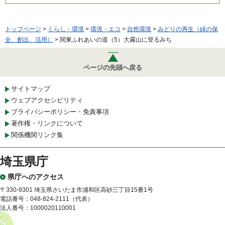
トップページ
>
くらし・環境
>
環境・エコ
>
自然環境
>
みどりの再生（緑の保
全、創出、活用）
> 関東ふれあいの道（5）大霧山に登るみち
ページの先頭へ戻る
サイトマップ
ウェブアクセシビリティ
プライバシーポリシー・免責事項
著作権・リンクについて
関係機関リンク集
埼玉県庁
県庁へのアクセス
〒330-9301 埼玉県さいたま市浦和区高砂三丁目15番1号
電話番号：048-824-2111（代表）
法人番号：1000020110001