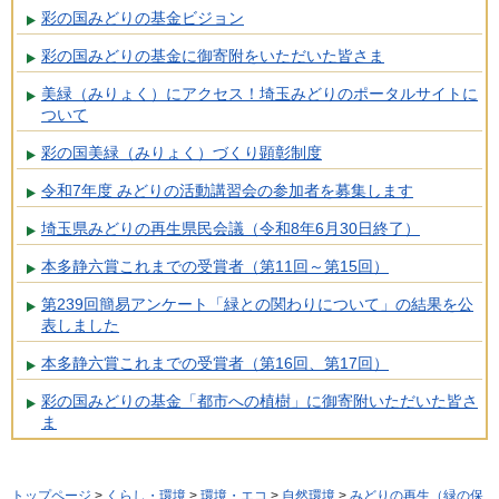
彩の国みどりの基金ビジョン
彩の国みどりの基金に御寄附をいただいた皆さま
美緑（みりょく）にアクセス！埼玉みどりのポータルサイトに
ついて
彩の国美緑（みりょく）づくり顕彰制度
令和7年度 みどりの活動講習会の参加者を募集します
埼玉県みどりの再生県民会議（令和8年6月30日終了）
本多静六賞これまでの受賞者（第11回～第15回）
第239回簡易アンケート「緑との関わりについて」の結果を公
表しました
本多静六賞これまでの受賞者（第16回、第17回）
彩の国みどりの基金「都市への植樹」に御寄附いただいた皆さ
ま
トップページ
>
くらし・環境
>
環境・エコ
>
自然環境
>
みどりの再生（緑の保