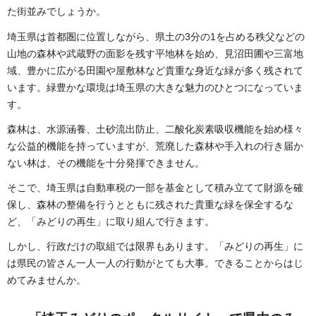
た街並みでしょうか。
埼玉県は首都圏に位置しながら、県土の3分の1を占める秩父などの
山地の森林や武蔵野の面影を残す平地林を始め、見沼田圃や三富地
域、豊かに広がる田園や屋敷林など貴重な身近な緑が多く残されて
います。緑豊かな環境は埼玉県の大きな魅力のひとつになっていま
す。
森林は、水源涵養、土砂流出防止、二酸化炭素吸収機能を始め様々
な公益的機能を持っていますが、荒廃した森林や手入れの行き届か
ない林は、その機能を十分発揮できません。
そこで、埼玉県は自動車税の一部を基金として積み立てて財源を確
保し、森林の整備を行うとともに残された貴重な緑を保全するな
ど、「みどりの再生」に取り組んで行きます。
しかし、行政だけの取組では限界もあります。「みどりの再生」に
は県民の皆さん一人一人の行動がとても大事。できることからはじ
めてみませんか。