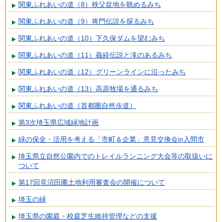
関東ふれあいの道（8）秩父盆地を眺めるみち
関東ふれあいの道（9）将門伝説を探るみち
関東ふれあいの道（10）下久保ダムを望むみち
関東ふれあいの道（11）義経伝説と滝のあるみち
関東ふれあいの道（12）グリーンラインに沿ったみち
関東ふれあいの道（13）高原牧場を通るみち
関東ふれあいの道（首都圏自然歩道）
第3次埼玉県広域緑地計画
緑の保全・活用を考える「市町＆企業」意見交換会in入間市
埼玉県立自然公園内でのトレイルランニング大会等の取扱いに
ついて
第17回見沼田圃土地利用審査会の開催について
埼玉の緑
埼玉県の園庭・校庭芝生維持管理などの支援