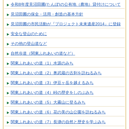
令和8年度見沼田圃(たんぼ)の公有地（農地）貸付けについて
見沼田圃の保全・活用・創造の基本方針
見沼田圃の市民活動が『プロジェクト未来遺産2014』に登録
安全な登山のために
その他の登山道など
自然歩道（関東ふれあいの道など）
関東ふれあいの道（1）水源のみち
関東ふれあいの道（2）奥武蔵の古刹を訪ねるみち
関東ふれあいの道（3）伊豆ヶ岳を越えるみち
関東ふれあいの道（4）峠の歴史をしのぶみち
関東ふれあいの道（5）大霧山に登るみち
関東ふれあいの道（6）花の美の山公園を訪ねるみち
関東ふれあいの道（7）長瀞の自然と歴史を学ぶみち