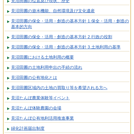
見沼田圃の位置及び現状、歴史
見沼田圃の遊水機能、自然環境及び文化遺産
見沼田圃の保全・活用・創造の基本方針 1.保全・活用・創造の
基本的方向
見沼田圃の保全・活用・創造の基本方針 2.行政の役割
見沼田圃の保全・活用・創造の基本方針 3.土地利用の基準
見沼田圃における土地利用の概要
見沼田圃の土地利用申出の手続の流れ
見沼田圃の公有地化とは
見沼田圃区域内の土地の買取り等を希望される方へ
見沼たんぼ農業体験等イベント
見沼たんぼ体験農園の会場
見沼たんぼ公有地利活用推進事業
緑化計画届出制度