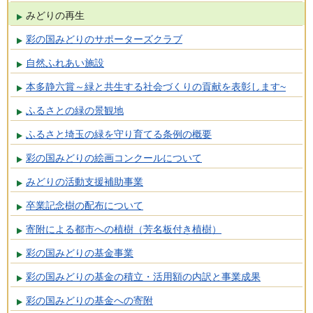
みどりの再生
彩の国みどりのサポーターズクラブ
自然ふれあい施設
本多静六賞～緑と共生する社会づくりの貢献を表彰します~
ふるさとの緑の景観地
ふるさと埼玉の緑を守り育てる条例の概要
彩の国みどりの絵画コンクールについて
みどりの活動支援補助事業
卒業記念樹の配布について
寄附による都市への植樹（芳名板付き植樹）
彩の国みどりの基金事業
彩の国みどりの基金の積立・活用額の内訳と事業成果
彩の国みどりの基金への寄附