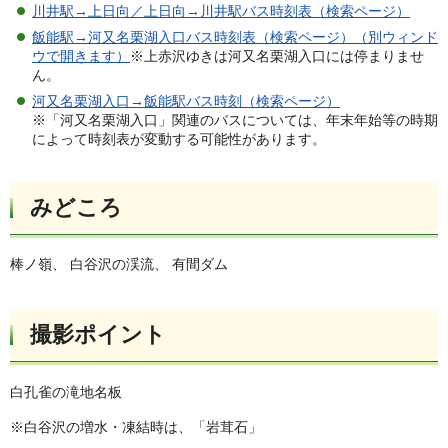
川井駅→上日向／上日向→川井駅バス時刻表（検索ページ）
飯能駅→河又名栗湖入口バス時刻表（検索ページ）（別ウィンド
ウで開きます）
※上赤沢ゆきは河又名栗湖入口には停まりませ
ん。
河又名栗湖入口→飯能駅バス時刻（検索ページ）
※「河又名栗湖入口」関連のバスについては、年末年始等の時期
によって時刻表が変動する可能性があります。
みどころ
棒ノ嶺、 白谷沢の渓流、 有間ダム
撮影ポイント
白孔雀の滝地名板
※白谷沢の増水・凍結時は、「岩茸石」