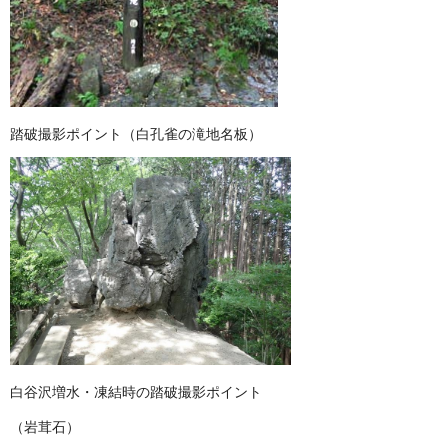
踏破撮影ポイント（白孔雀の滝地名板）
白谷沢増水・凍結時の踏破撮影ポイント
（岩茸石）