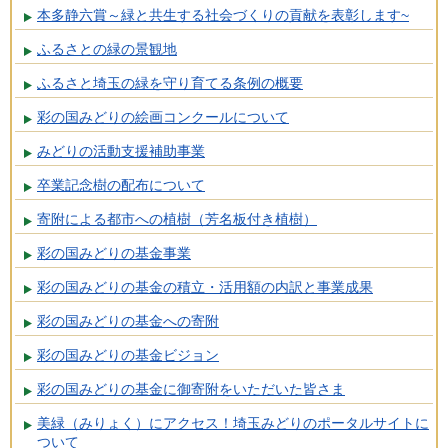
本多静六賞～緑と共生する社会づくりの貢献を表彰します~
ふるさとの緑の景観地
ふるさと埼玉の緑を守り育てる条例の概要
彩の国みどりの絵画コンクールについて
みどりの活動支援補助事業
卒業記念樹の配布について
寄附による都市への植樹（芳名板付き植樹）
彩の国みどりの基金事業
彩の国みどりの基金の積立・活用額の内訳と事業成果
彩の国みどりの基金への寄附
彩の国みどりの基金ビジョン
彩の国みどりの基金に御寄附をいただいた皆さま
美緑（みりょく）にアクセス！埼玉みどりのポータルサイトに
ついて