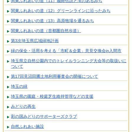
関東ふれあいの道（11）義経伝説と滝のあるみち
関東ふれあいの道（12）グリーンラインに沿ったみち
関東ふれあいの道（13）高原牧場を通るみち
関東ふれあいの道（首都圏自然歩道）
第3次埼玉県広域緑地計画
緑の保全・活用を考える「市町＆企業」意見交換会in入間市
埼玉県立自然公園内でのトレイルランニング大会等の取扱いに
ついて
第17回見沼田圃土地利用審査会の開催について
埼玉の緑
埼玉県の園庭・校庭芝生維持管理などの支援
みどりの再生
彩の国みどりのサポーターズクラブ
自然ふれあい施設