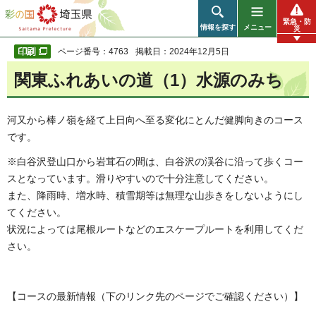
彩の国 埼玉県
緊急・防
情報を探す
メニュー
災
ページ番号：4763
掲載日：2024年12月5日
関東ふれあいの道（1）水源のみち
河又
から棒ノ嶺を経て上日向へ至る変化にとんだ健脚向きのコース
です。
※白谷沢登山口から岩茸石の間は、白谷沢の渓谷に沿って歩くコー
スとなっています。滑りやすいので十分注意してください。
また、降雨時、増水時、積雪期等は無理な山歩きをしないようにし
てください。
状況によっては尾根ルートなどのエスケープルートを利用してくだ
さい。
【コースの最新情報（下のリンク先のページでご確認ください）】