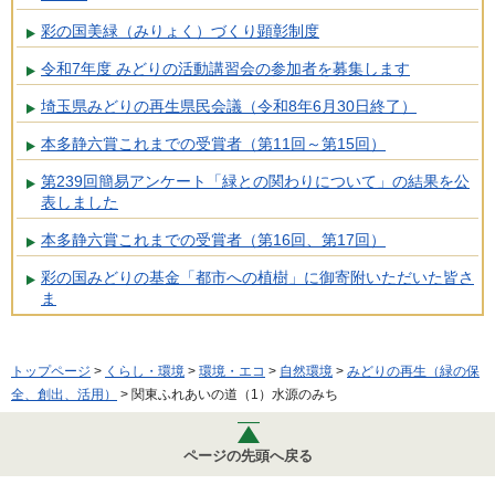
彩の国美緑（みりょく）づくり顕彰制度
令和7年度 みどりの活動講習会の参加者を募集します
埼玉県みどりの再生県民会議（令和8年6月30日終了）
本多静六賞これまでの受賞者（第11回～第15回）
第239回簡易アンケート「緑との関わりについて」の結果を公
表しました
本多静六賞これまでの受賞者（第16回、第17回）
彩の国みどりの基金「都市への植樹」に御寄附いただいた皆さ
ま
トップページ
>
くらし・環境
>
環境・エコ
>
自然環境
>
みどりの再生（緑の保
全、創出、活用）
> 関東ふれあいの道（1）水源のみち
ページの先頭へ戻る