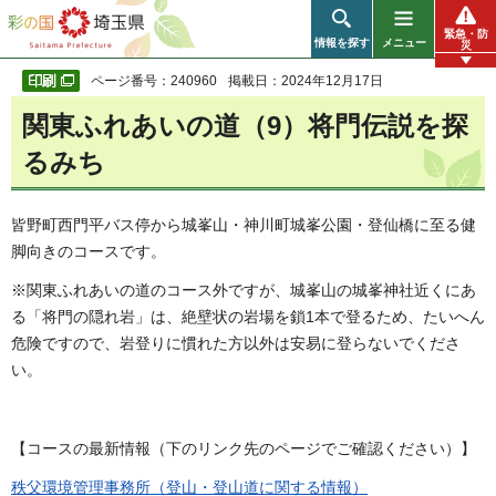
彩の国 埼玉県
緊急・防
情報を探す
メニュー
災
ページ番号：240960
掲載日：2024年12月17日
関東ふれあいの道（9）将門伝説を探
るみち
皆野町西門平
バス停から城峯山・神川町城峯公園・登仙橋に至る健
脚向きのコースです。
※関東ふれあいの道のコース外ですが、城峯山の城峯神社近くにあ
る「将門の隠れ岩」は、絶壁状の岩場を鎖1本で登るため、たいへん
危険ですので、岩登りに慣れた方以外は安易に登らないでくださ
い。
【コースの最新情報（下のリンク先のページでご確認ください）】
秩父環境管理事務所（登山・登山道に関する情報）