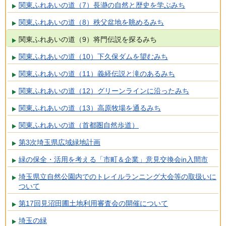
関東ふれあいの道（7）長瀞の自然と歴史を学ぶみち
関東ふれあいの道（8）秩父盆地を眺めるみち
関東ふれあいの道（9）将門伝説を探るみち
関東ふれあいの道（10）下久保ダムを望むみち
関東ふれあいの道（11）義経伝説と滝のあるみち
関東ふれあいの道（12）グリーンラインに沿ったみち
関東ふれあいの道（13）高原牧場を通るみち
関東ふれあいの道（首都圏自然歩道）
第3次埼玉県広域緑地計画
緑の保全・活用を考える「市町＆企業」意見交換会in入間市
埼玉県立自然公園内でのトレイルランニング大会等の取扱いに
ついて
第17回見沼田圃土地利用審査会の開催について
埼玉の緑