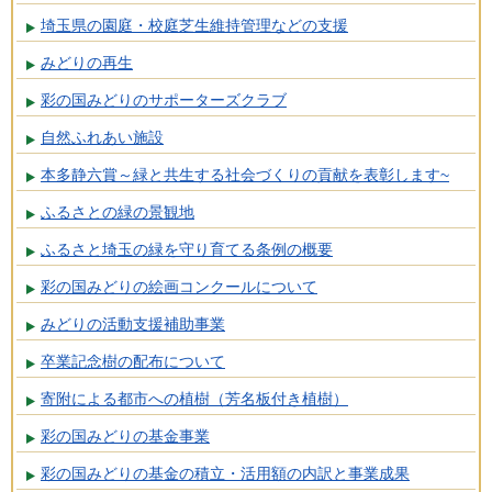
埼玉県の園庭・校庭芝生維持管理などの支援
みどりの再生
彩の国みどりのサポーターズクラブ
自然ふれあい施設
本多静六賞～緑と共生する社会づくりの貢献を表彰します~
ふるさとの緑の景観地
ふるさと埼玉の緑を守り育てる条例の概要
彩の国みどりの絵画コンクールについて
みどりの活動支援補助事業
卒業記念樹の配布について
寄附による都市への植樹（芳名板付き植樹）
彩の国みどりの基金事業
彩の国みどりの基金の積立・活用額の内訳と事業成果