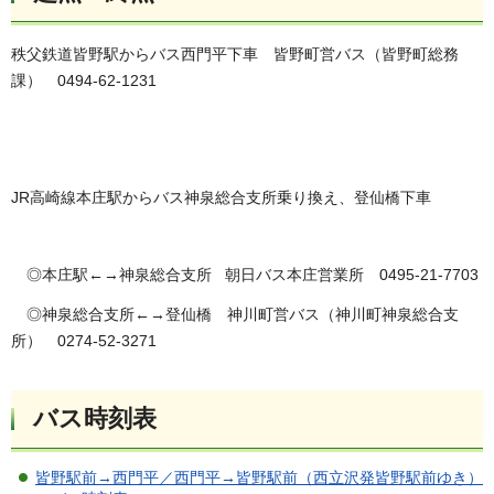
秩父鉄道皆野駅からバス西門平下車 皆野町営バス（皆野町総務
課） 0494-62-1231
JR高崎線本庄駅からバス神泉総合支所乗り換え、登仙橋下車
◎本庄駅←→神泉総合支所 朝日バス本庄営業所 0495-21-7703
◎神泉総合支所←→登仙橋 神川町営バス（神川町神泉総合支
所） 0274-52-3271
バス時刻表
皆野駅前→西門平／西門平→皆野駅前（西立沢発皆野駅前ゆき）