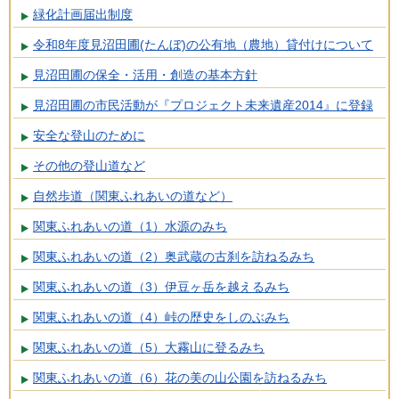
緑化計画届出制度
令和8年度見沼田圃(たんぼ)の公有地（農地）貸付けについて
見沼田圃の保全・活用・創造の基本方針
見沼田圃の市民活動が『プロジェクト未来遺産2014』に登録
安全な登山のために
その他の登山道など
自然歩道（関東ふれあいの道など）
関東ふれあいの道（1）水源のみち
関東ふれあいの道（2）奥武蔵の古刹を訪ねるみち
関東ふれあいの道（3）伊豆ヶ岳を越えるみち
関東ふれあいの道（4）峠の歴史をしのぶみち
関東ふれあいの道（5）大霧山に登るみち
関東ふれあいの道（6）花の美の山公園を訪ねるみち