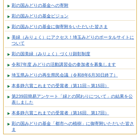
彩の国みどりの基金への寄附
彩の国みどりの基金ビジョン
彩の国みどりの基金に御寄附をいただいた皆さま
美緑（みりょく）にアクセス！埼玉みどりのポータルサイトに
ついて
彩の国美緑（みりょく）づくり顕彰制度
令和7年度 みどりの活動講習会の参加者を募集します
埼玉県みどりの再生県民会議（令和8年6月30日終了）
本多静六賞これまでの受賞者（第11回～第15回）
第239回簡易アンケート「緑との関わりについて」の結果を公
表しました
本多静六賞これまでの受賞者（第16回、第17回）
彩の国みどりの基金「都市への植樹」に御寄附いただいた皆さ
ま