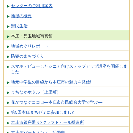
センターのご利用案内
地域の概要
県民生活
本庄・児玉地域写真館
地域めぐりレポート
防犯のまちづくり
スマホデビューしたシニア向けステップアップ講座を開催しま
した
地元中学生の目線から本庄市の魅力を発信!
まちなかホタル（上里町）
花がつなぐココロ―本庄市市民総合大学で学ぶ―
第5回本庄まちゼミに参加しました
本庄市銀座通り×クラフトビール醸造所
本庄デパートメント 始動中