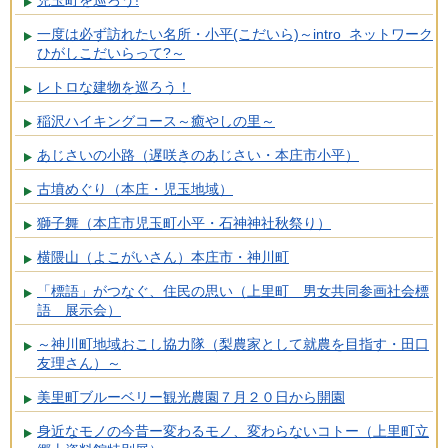
児玉町を巡ろう!
一度は必ず訪れたい名所・小平(こだいら)～intro ネットワーク
ひがしこだいらって?～
レトロな建物を巡ろう！
稲沢ハイキングコース～癒やしの里～
あじさいの小路（遅咲きのあじさい・本庄市小平）
古墳めぐり（本庄・児玉地域）
獅子舞（本庄市児玉町小平・石神神社秋祭り）
横隈山（よこがいさん）本庄市・神川町
「標語」がつなぐ、住民の思い（上里町 男女共同参画社会標
語 展示会）
～神川町地域おこし協力隊（梨農家として就農を目指す・田口
友理さん）～
美里町ブルーベリー観光農園７月２０日から開園
身近なモノの今昔ー変わるモノ、変わらないコトー（上里町立