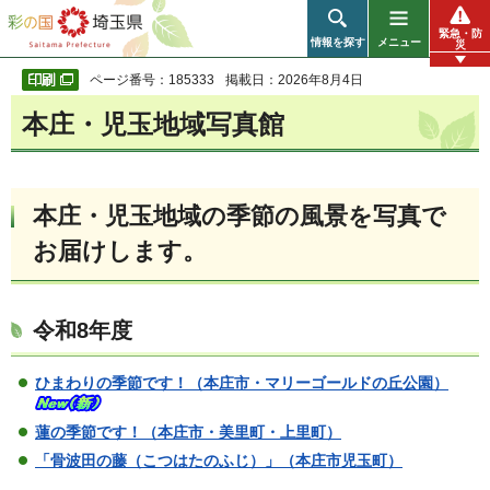
彩の国 埼玉県
緊急・防
情報を探す
メニュー
災
ページ番号：185333
掲載日：2026年8月4日
本庄・児玉地域写真館
本庄・児玉地域の季節の風景を写真で
お届けします。
令和8年度
ひまわりの季節です！（本庄市・マリーゴールドの丘公園）
蓮の季節です！（本庄市・美里町・上里町）
「骨波田の藤（こつはたのふじ）」（本庄市児玉町）