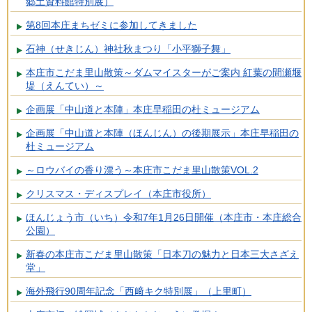
郷土資料館特別展）
第8回本庄まちゼミに参加してきました
石神（せきじん）神社秋まつり「小平獅子舞」
本庄市こだま里山散策～ダムマイスターがご案内 紅葉の間瀬堰
堤（えんてい）～
企画展「中山道と本陣」本庄早稲田の杜ミュージアム
企画展「中山道と本陣（ほんじん）の後期展示」本庄早稲田の
杜ミュージアム
～ロウバイの香り漂う～本庄市こだま里山散策VOL.2
クリスマス・ディスプレイ（本庄市役所）
ほんじょう市（いち）令和7年1月26日開催（本庄市・本庄総合
公園）
新春の本庄市こだま里山散策「日本刀の魅力と日本三大さざえ
堂」
海外飛行90周年記念「西﨑キク特別展」（上里町）