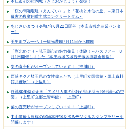
本庄市初の雉岡城（きじおかじょう）発掘！
「桜の間瀬堰堤（えんてい）」と「花桃と水仙の丘」～東日本
最古の農業用重力式コンクリートダム～
あじさいまつり令和7年6月22日開催（本庄市観光農業センタ
ー）
美里町ブルーベリー観光農園7月11日から開園
「彩北めぐり～児玉郡市の魅力発見！体験！～バスツアー」8
月1日開催しました（本庄地域広域観光振興協議会後援）
梨の直売所がオープンしています！（神川町）
西﨑キクと埼玉県の女性偉人たち（上里町立図書館・郷土資料
館共催展）（上里町）
終戦80年特別企画「アメリカ軍の記録が語る児玉飛行場への空
襲」（上里町立郷土資料館）（上里町）
梨の直売所がオープンしています！（上里町）
中山道最大規模の宿場本庄宿を巡るデジタルスタンプラリーを
開催します！