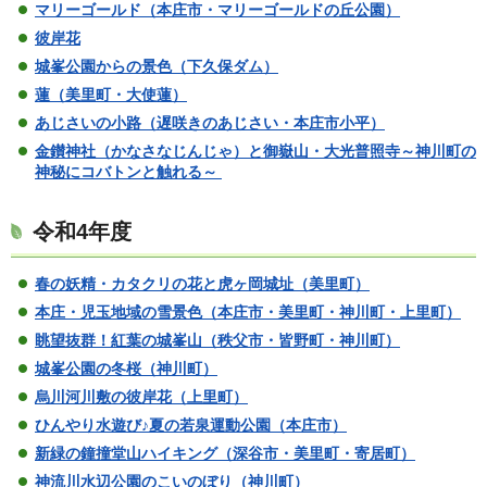
マリーゴールド（本庄市・マリーゴールドの丘公園）
彼岸花
城峯公園からの景色（下久保ダム）
蓮（美里町・大使蓮）
あじさいの小路（遅咲きのあじさい・本庄市小平）
金鑚神社（かなさなじんじゃ）と御嶽山・大光普照寺～神川町の
神秘にコバトンと触れる～
令和4年度
春の妖精・カタクリの花と虎ヶ岡城址（美里町）
本庄・児玉地域の雪景色（本庄市・美里町・神川町・上里町）
眺望抜群！紅葉の城峯山（秩父市・皆野町・神川町）
城峯公園の冬桜（神川町）
烏川河川敷の彼岸花（上里町）
ひんやり水遊び♪夏の若泉運動公園（本庄市）
新緑の鐘撞堂山ハイキング（深谷市・美里町・寄居町）
神流川水辺公園のこいのぼり（神川町）