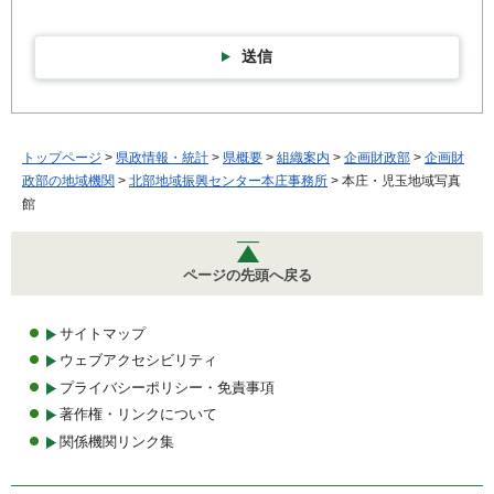
送信
トップページ
>
県政情報・統計
>
県概要
>
組織案内
>
企画財政部
>
企画財
政部の地域機関
>
北部地域振興センター本庄事務所
> 本庄・児玉地域写真
館
ページの先頭へ戻る
サイトマップ
ウェブアクセシビリティ
プライバシーポリシー・免責事項
著作権・リンクについて
関係機関リンク集