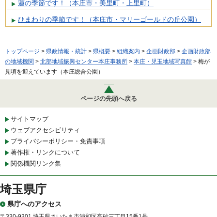
蓮の季節です！（本庄市・美里町・上里町）
ひまわりの季節です！（本庄市・マリーゴールドの丘公園）
トップページ
>
県政情報・統計
>
県概要
>
組織案内
>
企画財政部
>
企画財政部
の地域機関
>
北部地域振興センター本庄事務所
>
本庄・児玉地域写真館
> 梅が
見頃を迎えています（本庄総合公園）
ページの先頭へ戻る
サイトマップ
ウェブアクセシビリティ
プライバシーポリシー・免責事項
著作権・リンクについて
関係機関リンク集
埼玉県庁
県庁へのアクセス
〒330-9301 埼玉県さいたま市浦和区高砂三丁目15番1号