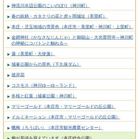
神流川水辺公園のこいのぼり（神川町）
春の妖精・カタクリの花と虎ヶ岡城址（美里町）
本庄・児玉地域の雪景色（本庄市・美里町・神川町・上里町）
金鑚神社（かなさなじんじゃ）と御嶽山・大光普照寺～神川町
の神秘にコバトンと触れる～
蓮（美里町・大使蓮）
城峯公園からの景色（下久保ダム）
彼岸花
コスモス（神川ゆ～ゆ～ランド）
冬桜と紅葉（城峯公園・神川町）
マリーゴールド（本庄市・マリーゴールドの丘公園）
イルミネーション（本庄市・マリーゴールドの丘公園）
蠟梅（ろうばい）（本庄市観光農業センター）
梅が見頃を迎えています（本庄総合公園）