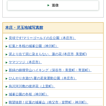
送信
本庄・児玉地域写真館
見頃です!マリーゴールドの丘公園（本庄市）
紅葉と冬桜の城峯公園（神川町）
泥より出て泥に染まらない、蓮の花 (本庄市, 美里町)
ヤマツツジ（本庄市）
新緑の鐘撞堂山ハイキング（深谷市・美里町・寄居町）
ひんやり水遊び♪夏の若泉運動公園（本庄市）
烏川河川敷の彼岸花（上里町）
城峯公園の冬桜（神川町）
眺望抜群！紅葉の城峯山（秩父市・皆野町・神川町）