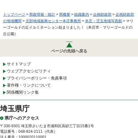
トップページ
>
県政情報・統計
>
県概要
>
組織案内
>
企画財政部
>
企画財政部
の地域機関
>
北部地域振興センター本庄事務所
>
本庄・児玉地域写真館
> マリ
ーゴールドの丘イルミネーション始まりました！（本庄市・マリーゴールドの
丘公園）
ページの先頭へ戻る
サイトマップ
ウェブアクセシビリティ
プライバシーポリシー・免責事項
著作権・リンクについて
関係機関リンク集
埼玉県庁
県庁へのアクセス
〒330-9301 埼玉県さいたま市浦和区高砂三丁目15番1号
電話番号：048-824-2111（代表）
法人番号：1000020110001