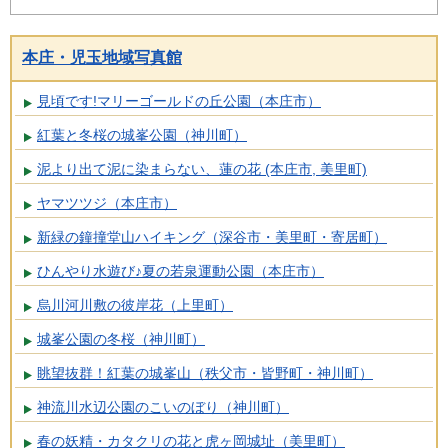
本庄・児玉地域写真館
見頃です!マリーゴールドの丘公園（本庄市）
紅葉と冬桜の城峯公園（神川町）
泥より出て泥に染まらない、蓮の花 (本庄市, 美里町)
ヤマツツジ（本庄市）
新緑の鐘撞堂山ハイキング（深谷市・美里町・寄居町）
ひんやり水遊び♪夏の若泉運動公園（本庄市）
烏川河川敷の彼岸花（上里町）
城峯公園の冬桜（神川町）
眺望抜群！紅葉の城峯山（秩父市・皆野町・神川町）
神流川水辺公園のこいのぼり（神川町）
春の妖精・カタクリの花と虎ヶ岡城址（美里町）