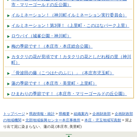
市・マリーゴールドの丘公園）
イルミネーション！（神川町イルミネーション実行委員会）
イルミネーション！第3弾！（上里町・このはなパーク上里）
ロウバイ（城峯公園・神川町）
梅の季節です！（本庄市・本庄総合公園）
カタクリの花が見頃です！カタクリの花としだれ桜の里（神川
町）
「骨波田の藤（こつはたのふじ）」（本庄市児玉町）
蓮の季節です！（本庄市・美里町・上里町）
ひまわりの季節です！（本庄市・マリーゴールドの丘公園）
トップページ
>
県政情報・統計
>
県概要
>
組織案内
>
企画財政部
>
企画財政部
の地域機関
>
北部地域振興センター本庄事務所
>
本庄・児玉地域写真館
> 泥よ
り出て泥に染まらない、蓮の花 (本庄市, 美里町)