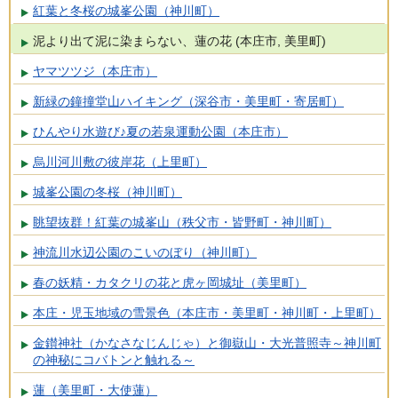
紅葉と冬桜の城峯公園（神川町）
泥より出て泥に染まらない、蓮の花 (本庄市, 美里町)
ヤマツツジ（本庄市）
新緑の鐘撞堂山ハイキング（深谷市・美里町・寄居町）
ひんやり水遊び♪夏の若泉運動公園（本庄市）
烏川河川敷の彼岸花（上里町）
城峯公園の冬桜（神川町）
眺望抜群！紅葉の城峯山（秩父市・皆野町・神川町）
神流川水辺公園のこいのぼり（神川町）
春の妖精・カタクリの花と虎ヶ岡城址（美里町）
本庄・児玉地域の雪景色（本庄市・美里町・神川町・上里町）
金鑚神社（かなさなじんじゃ）と御嶽山・大光普照寺～神川町
の神秘にコバトンと触れる～
蓮（美里町・大使蓮）