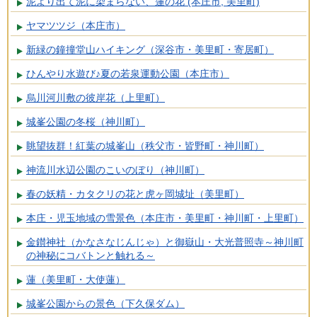
泥より出て泥に染まらない、蓮の花 (本庄市, 美里町)
ヤマツツジ（本庄市）
新緑の鐘撞堂山ハイキング（深谷市・美里町・寄居町）
ひんやり水遊び♪夏の若泉運動公園（本庄市）
烏川河川敷の彼岸花（上里町）
城峯公園の冬桜（神川町）
眺望抜群！紅葉の城峯山（秩父市・皆野町・神川町）
神流川水辺公園のこいのぼり（神川町）
春の妖精・カタクリの花と虎ヶ岡城址（美里町）
本庄・児玉地域の雪景色（本庄市・美里町・神川町・上里町）
金鑚神社（かなさなじんじゃ）と御嶽山・大光普照寺～神川町
の神秘にコバトンと触れる～
蓮（美里町・大使蓮）
城峯公園からの景色（下久保ダム）