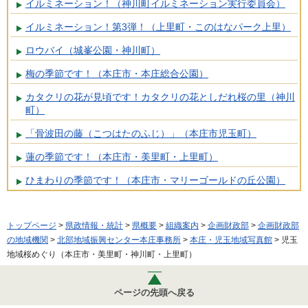
イルミネーション！（神川町イルミネーション実行委員会）
イルミネーション！第3弾！（上里町・このはなパーク上里）
ロウバイ（城峯公園・神川町）
梅の季節です！（本庄市・本庄総合公園）
カタクリの花が見頃です！カタクリの花としだれ桜の里（神川
町）
「骨波田の藤（こつはたのふじ）」（本庄市児玉町）
蓮の季節です！（本庄市・美里町・上里町）
ひまわりの季節です！（本庄市・マリーゴールドの丘公園）
トップページ
>
県政情報・統計
>
県概要
>
組織案内
>
企画財政部
>
企画財政部
の地域機関
>
北部地域振興センター本庄事務所
>
本庄・児玉地域写真館
> 児玉
地域桜めぐり（本庄市・美里町・神川町・上里町）
ページの先頭へ戻る