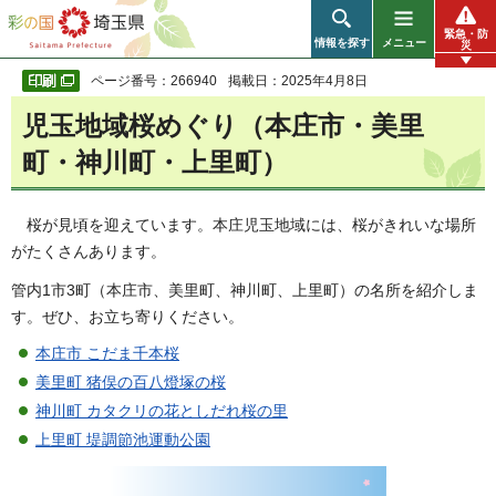
彩の国 埼玉県
緊急・防
情報を探す
メニュー
災
ページ番号：266940
掲載日：2025年4月8日
児玉地域桜めぐり（本庄市・美里
町・神川町・上里町）
桜が見頃を迎えています。本庄児玉地域には、桜がきれいな場所
がたくさんあります。
管内1市3町（本庄市、美里町、神川町、上里町）の名所を紹介しま
す。ぜひ、お立ち寄りください。
本庄市 こだま千本桜
美里町 猪俣の百八燈塚の桜
神川町 カタクリの花としだれ桜の里
上里町 堤調節池運動公園