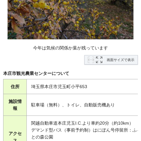
今年は気候の関係か葉が残っています
画面サイズで表示
本庄市観光農業センターについて
住所
埼玉県本庄市児玉町小平653
施設情
駐車場（無料）、トイレ、自動販売機あり
報
関越自動車道本庄児玉I.C.より車約20分（約10km）
デマンド型バス（事前予約制）はにぽん号停留所：ふ
アクセ
との森公園
ス