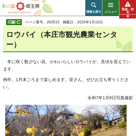
彩の国 埼玉県
緊急・防
情報を探す
メニュー
災
ページ番号：263533
掲載日：2025年1月16日
ロウバイ（本庄市観光農業センタ
ー）
冬に咲く数少ない花、かわいらしいロウバイが、見頃を迎えてい
ます。
例年、1月末ごろまで楽しめます。皆さん、ぜひお立ち寄りくださ
い。
令和7年1月8日写真撮影