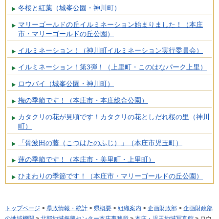
冬桜と紅葉（城峯公園・神川町）
マリーゴールドの丘イルミネーション始まりました！（本庄
市・マリーゴールドの丘公園）
イルミネーション！（神川町イルミネーション実行委員会）
イルミネーション！第3弾！（上里町・このはなパーク上里）
ロウバイ（城峯公園・神川町）
梅の季節です！（本庄市・本庄総合公園）
カタクリの花が見頃です！カタクリの花としだれ桜の里（神川
町）
「骨波田の藤（こつはたのふじ）」（本庄市児玉町）
蓮の季節です！（本庄市・美里町・上里町）
ひまわりの季節です！（本庄市・マリーゴールドの丘公園）
トップページ
>
県政情報・統計
>
県概要
>
組織案内
>
企画財政部
>
企画財政部
の地域機関
>
北部地域振興センター本庄事務所
>
本庄・児玉地域写真館
> ロウ