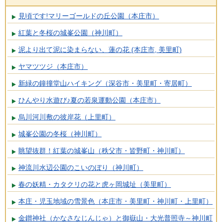
見頃です!マリーゴールドの丘公園（本庄市）
紅葉と冬桜の城峯公園（神川町）
泥より出て泥に染まらない、蓮の花 (本庄市, 美里町)
ヤマツツジ（本庄市）
新緑の鐘撞堂山ハイキング（深谷市・美里町・寄居町）
ひんやり水遊び♪夏の若泉運動公園（本庄市）
烏川河川敷の彼岸花（上里町）
城峯公園の冬桜（神川町）
眺望抜群！紅葉の城峯山（秩父市・皆野町・神川町）
神流川水辺公園のこいのぼり（神川町）
春の妖精・カタクリの花と虎ヶ岡城址（美里町）
本庄・児玉地域の雪景色（本庄市・美里町・神川町・上里町）
金鑚神社（かなさなじんじゃ）と御嶽山・大光普照寺～神川町