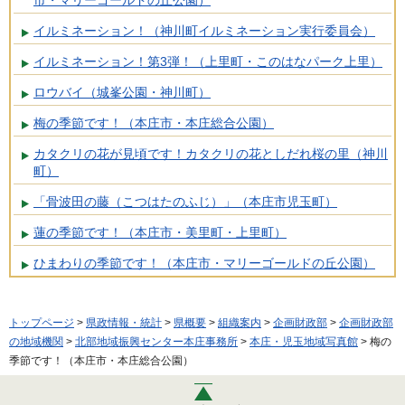
イルミネーション！（神川町イルミネーション実行委員会）
イルミネーション！第3弾！（上里町・このはなパーク上里）
ロウバイ（城峯公園・神川町）
梅の季節です！（本庄市・本庄総合公園）
カタクリの花が見頃です！カタクリの花としだれ桜の里（神川
町）
「骨波田の藤（こつはたのふじ）」（本庄市児玉町）
蓮の季節です！（本庄市・美里町・上里町）
ひまわりの季節です！（本庄市・マリーゴールドの丘公園）
トップページ
>
県政情報・統計
>
県概要
>
組織案内
>
企画財政部
>
企画財政部
の地域機関
>
北部地域振興センター本庄事務所
>
本庄・児玉地域写真館
> 梅の
季節です！（本庄市・本庄総合公園）