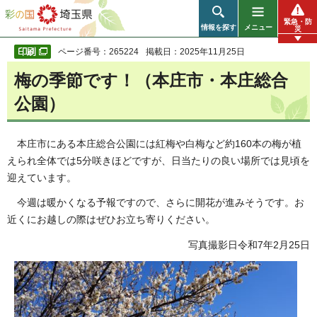
彩の国 埼玉県
緊急・防
情報を探す
メニュー
災
ページ番号：265224
掲載日：2025年11月25日
梅の季節です！（本庄市・本庄総合
公園）
本庄市にある本庄総合公園には紅梅や白梅など約160本の梅が植
えられ全体では5分咲きほどですが、日当たりの良い場所では見頃を
迎えています。
今週は暖かくなる予報ですので、さらに開花が進みそうです。お
近くにお越しの際はぜひお立ち寄りください。
写真撮影日令和7年2月25日