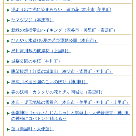
泥より出て泥に染まらない、蓮の花 (本庄市, 美里町)
ヤマツツジ（本庄市）
新緑の鐘撞堂山ハイキング（深谷市・美里町・寄居町）
ひんやり水遊び♪夏の若泉運動公園（本庄市）
烏川河川敷の彼岸花（上里町）
城峯公園の冬桜（神川町）
眺望抜群！紅葉の城峯山（秩父市・皆野町・神川町）
神流川水辺公園のこいのぼり（神川町）
春の妖精・カタクリの花と虎ヶ岡城址（美里町）
本庄・児玉地域の雪景色（本庄市・美里町・神川町・上里町）
金鑚神社（かなさなじんじゃ）と御嶽山・大光普照寺～神川町
の神秘にコバトンと触れる～
蓮（美里町・大使蓮）