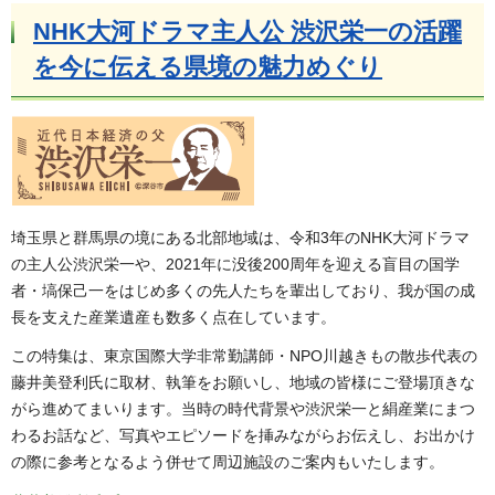
NHK大河ドラマ主人公 渋沢栄一の活躍
を今に伝える県境の魅力めぐり
埼玉県と群馬県の境にある北部地域は、令和3年のNHK大河ドラマ
の主人公渋沢栄一や、2021年に没後200周年を迎える盲目の国学
者・塙保己一をはじめ多くの先人たちを輩出しており、我が国の成
長を支えた産業遺産も数多く点在しています。
この特集は、東京国際大学非常勤講師・NPO川越きもの散歩代表の
藤井美登利氏に取材、執筆をお願いし、地域の皆様にご登場頂きな
がら進めてまいります。当時の時代背景や渋沢栄一と絹産業にまつ
わるお話など、写真やエピソードを挿みながらお伝えし、お出かけ
の際に参考となるよう併せて周辺施設のご案内もいたします。