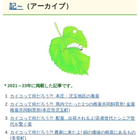
記～
（アーカイブ）
＊2021～23年に掲載した記事です。
カイコって何だろう?! 本庄・児玉地区の養蚕
カイコって何だろう?! 県内でたった1つの稚蚕共同飼育所! 金屋
稚蚕共同飼育所(本庄市児玉町)
カイコって何だろう?! 配蚕...出荷されるよ!若者世代とシニア世
代を繋ぐ蚕
カイコって何だろう?! 農家に来たよ! 絹の価値の根底にあるもの
(美里町)