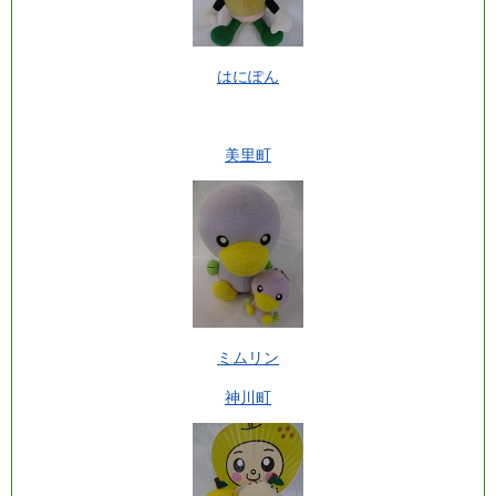
はにぽん
美里町
ミムリン
神川町