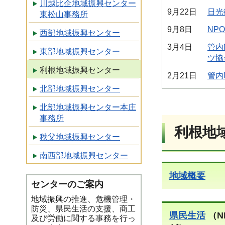
川越比企地域振興センター
9月22日
日光
東松山事務所
9月8日
NP
西部地域振興センター
3月4日
管内
東部地域振興センター
ツ協
利根地域振興センター
2月21日
管内
北部地域振興センター
北部地域振興センター本庄
事務所
利根地
秩父地域振興センター
南西部地域振興センター
地域概要
センターのご案内
地域振興の推進、危機管理・
防災、県民生活の支援、商工
県民生活
（N
及び労働に関する事務を行っ