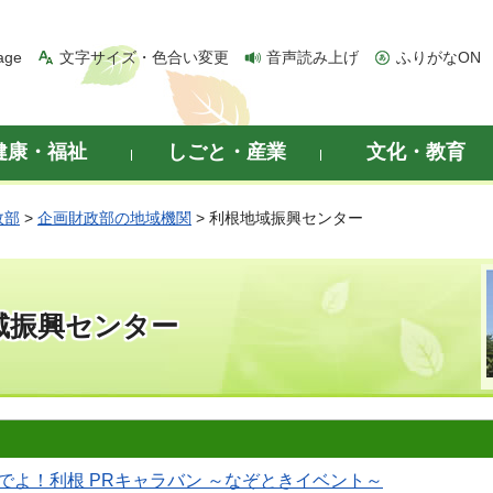
age
文字サイズ・色合い変更
音声読み上げ
ふりがなON
健康・福祉
しごと・産業
文化・教育
政部
>
企画財政部の地域機関
> 利根地域振興センター
域振興センター
でよ！利根 PRキャラバン ～なぞときイベント～