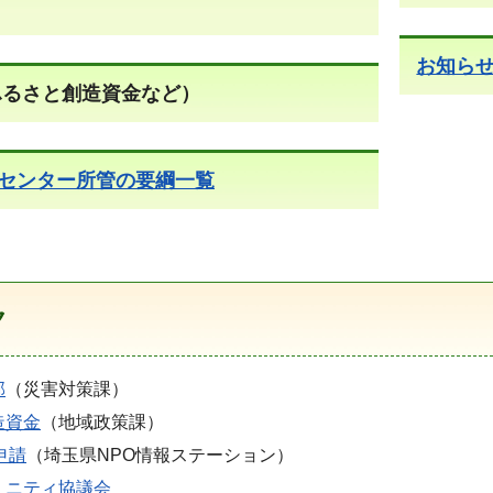
お知ら
るさと創造資金など）
センター所管の要綱一覧
ク
部
（災害対策課）
造資金
（地域政策課）
申請
（埼玉県NPO情報ステーション）
ュニティ協議会