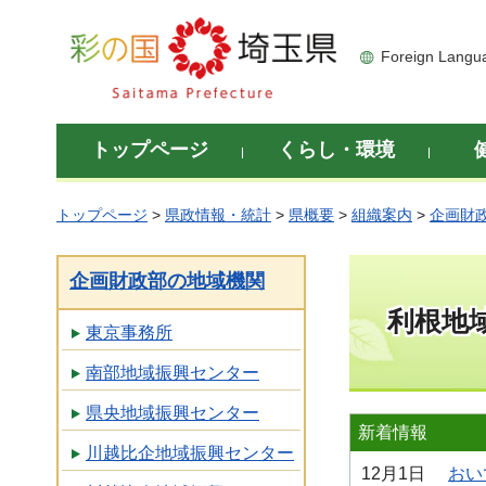
彩の国 埼玉県
Foreign Langu
トップページ
くらし・環境
トップページ
>
県政情報・統計
>
県概要
>
組織案内
>
企画財
企画財政部の地域機関
利根地
東京事務所
南部地域振興センター
県央地域振興センター
新着情報
川越比企地域振興センター
12月1日
おい