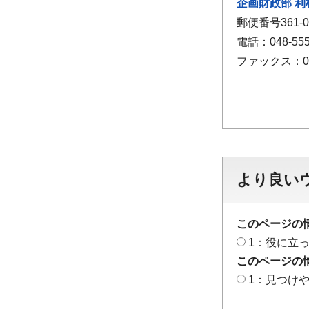
企画財政部
利
郵便番号361-
電話：048-555
ファックス：048
より良い
このページの
1：役に立
このページの
1：見つけ