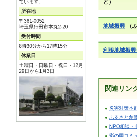
ど）
ています。
所在地
〒361-0052
地域振興
（ふ
埼玉県行田市本丸2-20
受付時間
8時30分から17時15分
利根地域振興
休業日
土曜日・日曜日・祝日・12月
29日から1月3日
関連リン
災害対策本
ふるさと創
NPO相談・
彩の国コミ