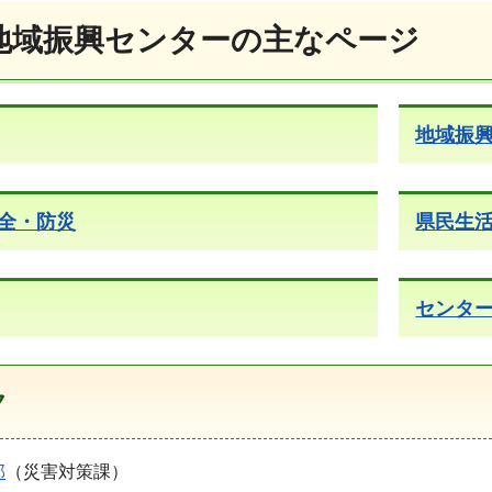
地域振興センターの主なページ
地域振
全・防災
県民生
センタ
ク
部
（災害対策課）