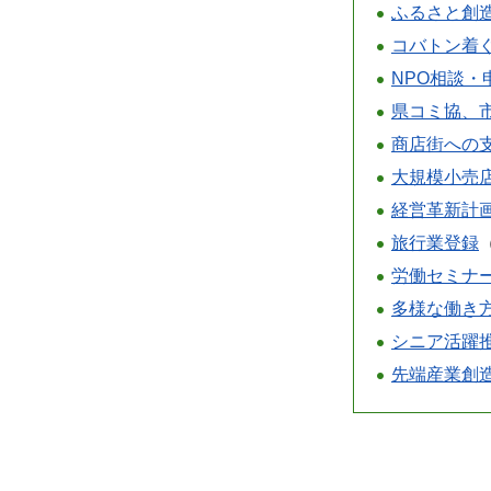
ふるさと創
コバトン着
NPO相談・
県コミ協、
商店街への
大規模小売
経営革新計
旅行業登録
労働セミナ
多様な働き
シニア活躍
先端産業創