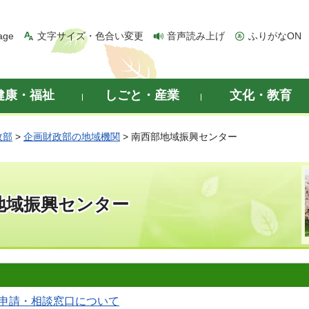
age
文字サイズ・色合い変更
音声読み上げ
ふりがなON
健康・福祉
しごと・産業
文化・教育
政部
>
企画財政部の地域機関
> 南西部地域振興センター
地域振興センター
申請・相談窓口について