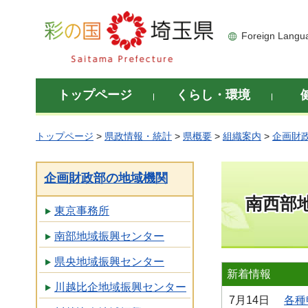
彩の国 埼玉県
Foreign Langu
トップページ
くらし・環境
トップページ
>
県政情報・統計
>
県概要
>
組織案内
>
企画財
企画財政部の地域機関
南西部
東京事務所
南部地域振興センター
県央地域振興センター
新着情報
川越比企地域振興センター
7月14日
各種