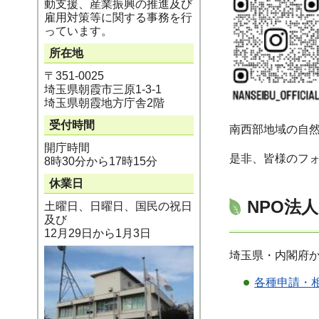
動支援、産業振興の推進及び
雇用対策等に関する事務を行
っています。
所在地
〒351-0025
埼玉県朝霞市三原1-3-1
埼玉県朝霞地方庁舎2階
受付時間
南西部地域の自
開庁時間
是非、皆様のフ
8時30分から17時15分
休業日
NPO法
土曜日、日曜日、国民の祝日
及び
12月29日から1月3日
埼玉県・内閣府
各種申請・