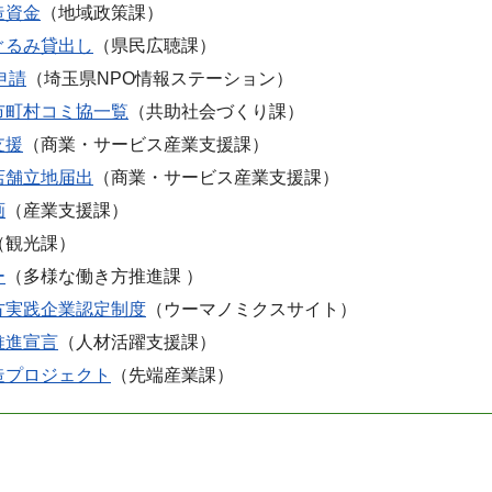
造資金
（地域政策課）
ぐるみ貸出し
（県民広聴課）
申請
（埼玉県NPO情報ステーション）
市町村コミ協一覧
（共助社会づくり課）
支援
（商業・サービス産業支援課）
店舗立地届出
（商業・サービス産業支援課）
画
（産業支援課）
（観光課）
ー
（多様な働き方推進課 ）
方実践企業認定制度
（ウーマノミクスサイト）
推進宣言
（人材活躍支援課）
造プロジェクト
（先端産業課）