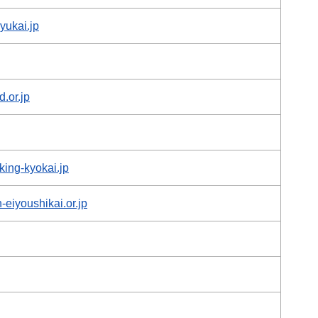
yukai.jp
.or.jp
king-kyokai.jp
-eiyoushikai.or.jp