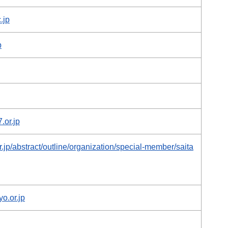
.jp
p
.or.jp
.jp/abstract/outline/organization/special-member/saita
o.or.jp