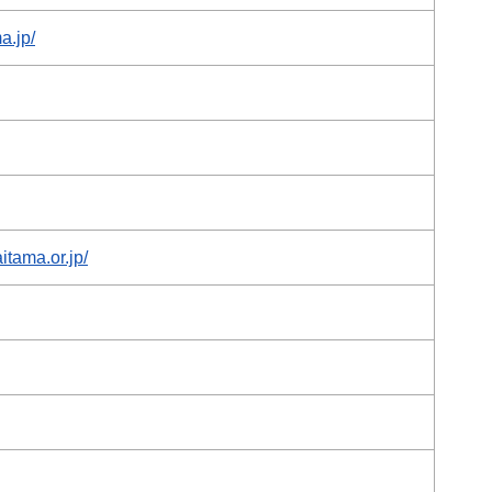
a.jp/
itama.or.jp/