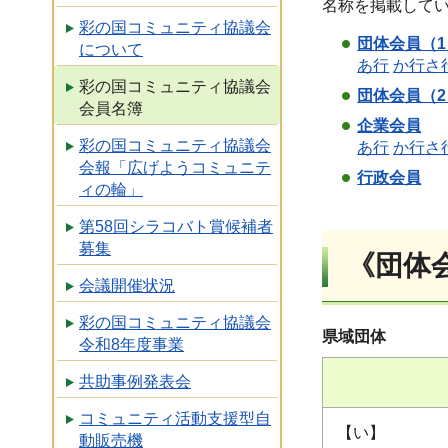
名称を掲載してい
彩の国コミュニティ協議会
団体会員（
について
あ行
か行
さ
彩の国コミュニティ協議会
団体会員（
会員名簿
企業会員
彩の国コミュニティ協議会
あ行
か行
さ
会報「広げようコミュニテ
行政会員
ィの輪」
第58回シラコバト賞候補者
募集
《団体会
会議開催状況
彩の国コミュニティ協議会
県域団体
令和8年度事業
共助事例発表会
コミュニティ活動支援型自
【い】
動販売機