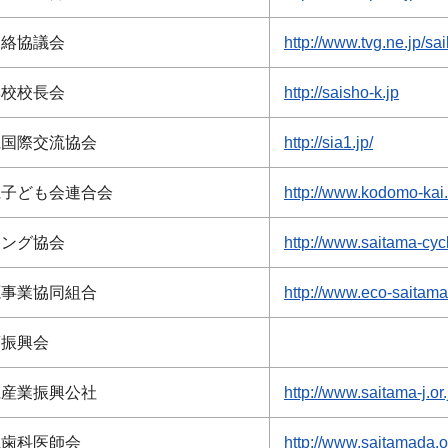
連絡協議会
http://www.tvg.ne.jp/sa
学校校長会
http://saisho-k.jp
県国際交流協会
http://sia1.jp/
県子ども会連合会
http://www.kodomo-kai.
リング協会
http://www.saitama-cycl
源事業協同組合
http://www.eco-saitam
育振興会
県産業振興公社
http://www.saitama-j.or.
県歯科医師会
http://www.saitamada.or