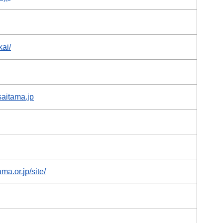
kai/
saitama.jp
ma.or.jp/site/