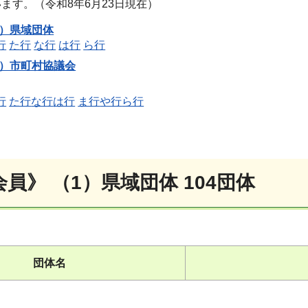
ます。（令和8年6月23日現在）
1）県域団体
行
た行
な行
は行
ら行
2）市町村協議会
行
た行
な行
は行
ま行
や行
ら行
員》 （1）県域団体 104団体
団体名