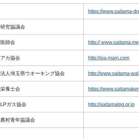
会
https://www.saitama-do
育研究協議会
県医師会
http:// www.saitama.med
ィアカ協会
http://sia-main.com
動法人埼玉県ウオーキング協会
http://www.saitama-wal
県栄養士会
https://www.saitamaken
LPガス協会
http://saitamalpg.or.jp
遣農村青年協議会