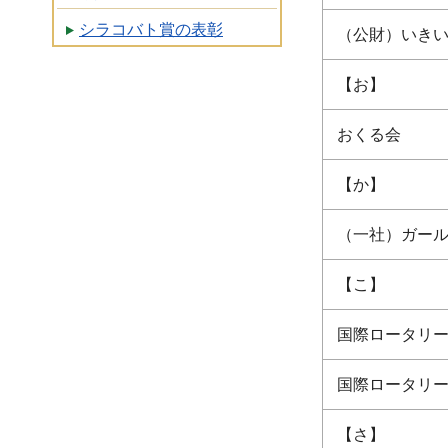
シラコバト賞の表彰
（公財）いき
【お】
おくる会
【か】
（一社）ガー
【こ】
国際ロータリー
国際ロータリー
【さ】