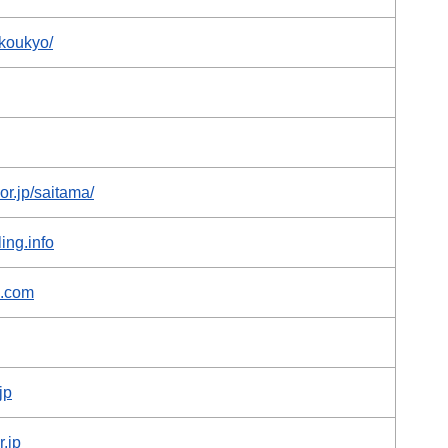
ikoukyo/
or.jp/saitama/
ing.info
a.com
jp
.jp