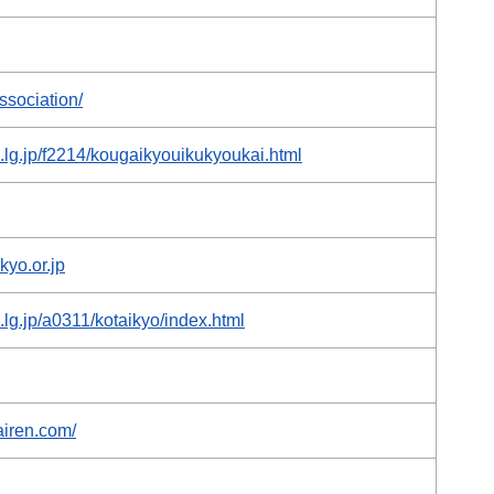
ssociation/
a.lg.jp/f2214/kougaikyouikukyoukai.html
kyo.or.jp
.lg.jp/a0311/kotaikyo/index.html
airen.com/