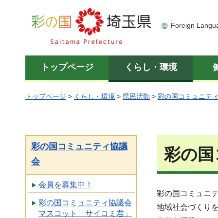
彩の国 埼玉県
Foreign Langu
トップページ
くらし・環境
トップページ
>
くらし・環境
>
県民活動
>
彩の国コミュニテ
彩の国コミュニティ協議
彩の国
会
会員を募集中！
彩の国コミュニ
彩の国コミュニティ協議会
地域社会づくり
マスコット「サイコミ君」