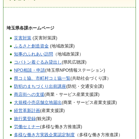
埼玉県各課ホームページ
災害対策
(災害対策課)
ふるさと創造資金
(地域政策課)
知事のふれあい訪問
（地域政策課）
コバトン着ぐるみ貸出し
(県民広聴課)
NPO相談・申請
(埼玉県NPO情報ステーション)
県コミ協、市町村コミ協一覧
(共助社会づくり課）
防犯のまちづくり出前講座
(防犯・交通安全課)
商店街への支援
(商業・サービス産業支援課)
大規模小売店舗立地届出
(商業・サービス産業支援課)
経営革新計画
(産業支援課)
旅行業登録
(観光課)
労働セミナー
(多様な働き方推進課)
多様な働き方実践企業認定制度
（多様な働き方推進課）