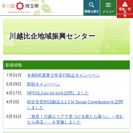
彩の国 埼玉県
緊急・防
情報を探す
メニュー
災
川越比企地域振興センター
新着情報
7月31日
令和8年度青少年非行防止キャンペーン
5月29日
防犯キャンペーン
4月17日
NPO法人toi toi toiを訪問しました
4月3日
特定非営利活動法人J.J.N Social Contributionを訪問
しました
3月31日
「発見！川越エリアで見つける新たな暮らし ～住む
なら埼玉～」を実施しました