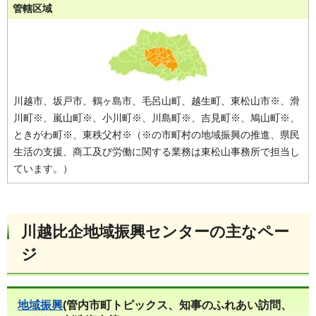
管轄区域
川越市、坂戸市、鶴ヶ島市、毛呂山町、越生町、東松山市※、滑
川町※、嵐山町※、小川町※、川島町※、吉見町※、鳩山町※、
ときがわ町※、東秩父村※（※の市町村の地域振興の推進、県民
生活の支援、商工及び労働に関する業務は東松山事務所で担当し
ています。）
川越比企地域振興センターの主なペー
ジ
地域振興
(管内市町トピックス、知事のふれあい訪問、