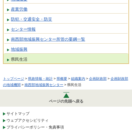
産業労働
防犯・交通安全・防災
センター情報
南西部地域振興センター所管の要綱一覧
地域振興
県民生活
トップページ
>
県政情報・統計
>
県概要
>
組織案内
>
企画財政部
>
企画財政部
の地域機関
>
南西部地域振興センター
> 県民生活
ページの先頭へ戻る
サイトマップ
ウェブアクセシビリティ
プライバシーポリシー・免責事項