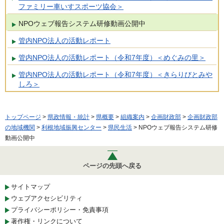
ファミリー車いすスポーツ協会＞
NPOウェブ報告システム研修動画公開中
管内NPO法人の活動レポート
管内NPO法人の活動レポート（令和7年度）＜めぐみの里＞
管内NPO法人の活動レポート（令和7年度）＜きらりびとみや
しろ＞
トップページ
>
県政情報・統計
>
県概要
>
組織案内
>
企画財政部
>
企画財政部
の地域機関
>
利根地域振興センター
>
県民生活
> NPOウェブ報告システム研修
動画公開中
ページの先頭へ戻る
サイトマップ
ウェブアクセシビリティ
プライバシーポリシー・免責事項
著作権・リンクについて