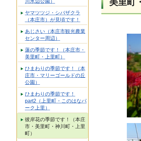
美里町
川水辺公園）
ヤマツツジ・シバザクラ
（本庄市）が見頃です！
あじさい（本庄市観光農業
センター周辺）
蓮の季節です！（本庄市・
美里町・上里町）
ひまわりの季節です！（本
庄市・マリーゴールドの丘
公園）
ひまわりの季節です！
part2（上里町・このはなパ
ーク上里）
彼岸花の季節です！（本庄
市・美里町・神川町・上里
町）