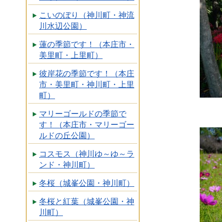
こいのぼり（神川町・神流
川水辺公園）
蓮の季節です！（本庄市・
美里町・上里町）
彼岸花の季節です！（本庄
市・美里町・神川町・上里
町）
マリーゴールドの季節で
す！（本庄市・マリーゴー
ルドの丘公園）
コスモス（神川ゆ～ゆ～ラ
ンド・神川町）
冬桜（城峯公園・神川町）
冬桜と紅葉（城峯公園・神
川町）