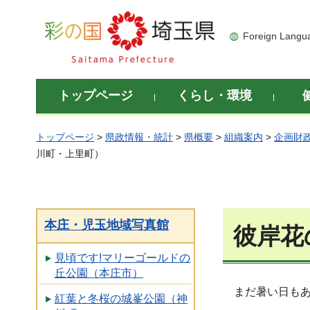
彩の国 埼玉県
Foreign Langu
トップページ
くらし・環境
トップページ
>
県政情報・統計
>
県概要
>
組織案内
>
企画財
川町・上里町）
本庄・児玉地域写真館
彼岸花
見頃です!マリーゴールドの
丘公園（本庄市）
まだ暑い日もあ
紅葉と冬桜の城峯公園（神