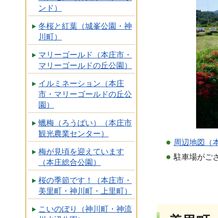
ンド）
冬桜と紅葉（城峯公園・神
川町）
マリーゴールド（本庄市・
マリーゴールドの丘公園）
イルミネーション（本庄
市・マリーゴールドの丘公
園）
蠟梅（ろうばい）（本庄市
観光農業センター）
周辺地図（本
梅が見頃を迎えています
駐車場がご
（本庄総合公園）
桜の季節です！（本庄市・
美里町・神川町・上里町）
こいのぼり（神川町・神流