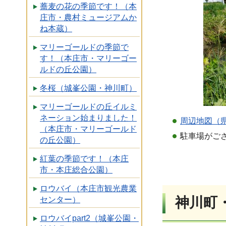
蕎麦の花の季節です！（本
庄市・農村ミュージアムか
ね本蔵）
マリーゴールドの季節で
す！（本庄市・マリーゴー
ルドの丘公園）
冬桜（城峯公園・神川町）
マリーゴールドの丘イルミ
ネーション始まりました！
周辺地図（
（本庄市・マリーゴールド
駐車場がご
の丘公園）
紅葉の季節です！（本庄
市・本庄総合公園）
ロウバイ（本庄市観光農業
神川町
センター）
ロウバイpart2（城峯公園・