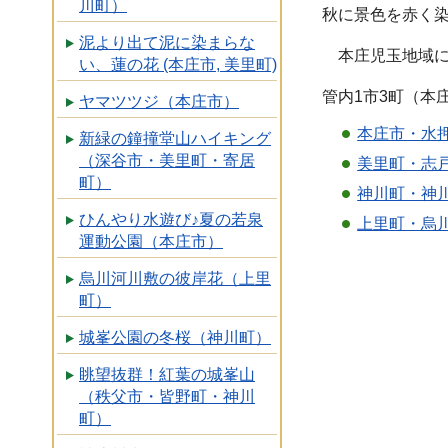
川町）
秋に景色を赤く
泥より出て泥に染まらな
本庄児玉地域に
い、蓮の花 (本庄市, 美里町)
管内1市3町（本
ヤマツツジ（本庄市）
本庄市・水
新緑の鐘撞堂山ハイキング
（深谷市・美里町・寄居
美里町・志
町）
神川町・神
ひんやり水遊び♪夏の若泉
上里町・烏
運動公園（本庄市）
烏川河川敷の彼岸花（上里
町）
城峯公園の冬桜（神川町）
眺望抜群！紅葉の城峯山
（秩父市・皆野町・神川
町）