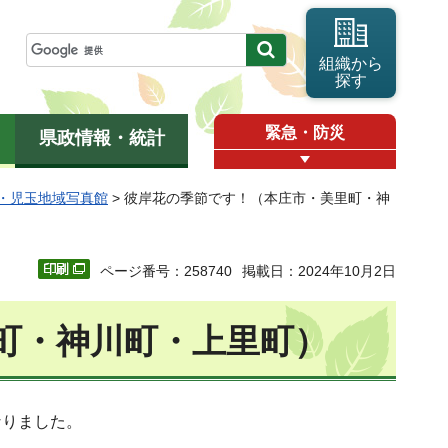
組織から
探す
緊急・防災
県政情報・統計
・児玉地域写真館
> 彼岸花の季節です！（本庄市・美里町・神
ページ番号：258740
掲載日：2024年10月2日
町・神川町・上里町）
りました。