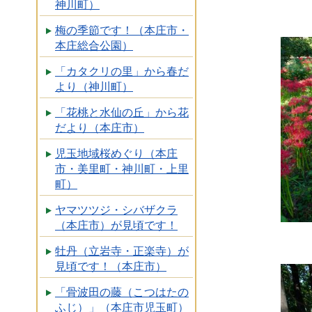
神川町）
梅の季節です！（本庄市・
本庄総合公園）
「カタクリの里」から春だ
より（神川町）
「花桃と水仙の丘」から花
だより（本庄市）
児玉地域桜めぐり（本庄
市・美里町・神川町・上里
町）
ヤマツツジ・シバザクラ
（本庄市）が見頃です！
牡丹（立岩寺・正楽寺）が
見頃です！（本庄市）
「骨波田の藤（こつはたの
ふじ）」（本庄市児玉町）