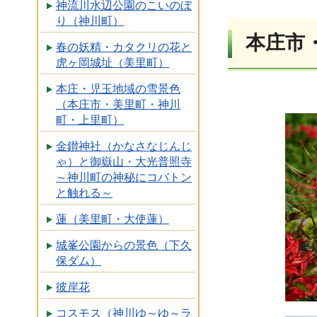
神流川水辺公園のこいのぼ
り（神川町）
本庄市
春の妖精・カタクリの花と
虎ヶ岡城址（美里町）
本庄・児玉地域の雪景色
（本庄市・美里町・神川
町・上里町）
金鑚神社（かなさなじんじ
ゃ）と御嶽山・大光普照寺
～神川町の神秘にコバトン
と触れる～
蓮（美里町・大使蓮）
城峯公園からの景色（下久
保ダム）
彼岸花
コスモス（神川ゆ～ゆ～ラ