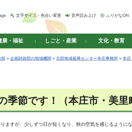
age
文字サイズ・色合い変更
音声読み上げ
ふりがなON
健康・福祉
しごと・産業
文化・教育
政部
>
企画財政部の地域機関
>
北部地域振興センター本庄事務所
>
本庄
の季節です！（本庄市・美里
りますが、少しずつ日が短くなり、秋の空気を感じるようにな