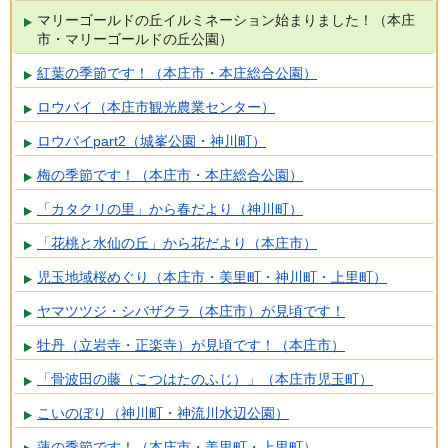
マリーゴールドの丘イルミネーション始まりました！（本庄
市・マリーゴールドの丘公園）
紅葉の季節です！（本庄市・本庄総合公園）
ロウバイ（本庄市観光農業センター）
ロウバイpart2（城峯公園・神川町）
梅の季節です！（本庄市・本庄総合公園）
「カタクリの里」から春だより（神川町）
「花桃と水仙の丘」から花だより（本庄市）
児玉地域桜めぐり（本庄市・美里町・神川町・上里町）
ヤマツツジ・シバザクラ（本庄市）が見頃です！
牡丹（立岩寺・正楽寺）が見頃です！（本庄市）
「骨波田の藤（こつはたのふじ）」（本庄市児玉町）
こいのぼり（神川町・神流川水辺公園）
蓮の季節です！（本庄市・美里町・上里町）