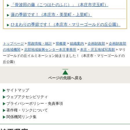
「骨波田の藤（こつはたのふじ）」（本庄市児玉町）
蓮の季節です！（本庄市・美里町・上里町）
ひまわりの季節です！（本庄市・マリーゴールドの丘公園）
トップページ
>
県政情報・統計
>
県概要
>
組織案内
>
企画財政部
>
企画財政部
の地域機関
>
北部地域振興センター本庄事務所
>
本庄・児玉地域写真館
> マリ
ーゴールドの丘イルミネーション始まりました！（本庄市・マリーゴールドの
丘公園）
ページの先頭へ戻る
サイトマップ
ウェブアクセシビリティ
プライバシーポリシー・免責事項
著作権・リンクについて
関係機関リンク集