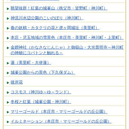
眺望抜群！紅葉の城峯山（秩父市・皆野町・神川町）
神流川水辺公園のこいのぼり（神川町）
春の妖精・カタクリの花と虎ヶ岡城址（美里町）
本庄・児玉地域の雪景色（本庄市・美里町・神川町・上里町）
金鑚神社（かなさなじんじゃ）と御嶽山・大光普照寺～神川町
の神秘にコバトンと触れる～
蓮（美里町・大使蓮）
城峯公園からの景色（下久保ダム）
彼岸花
コスモス（神川ゆ～ゆ～ランド）
冬桜と紅葉（城峯公園・神川町）
マリーゴールド（本庄市・マリーゴールドの丘公園）
イルミネーション（本庄市・マリーゴールドの丘公園）