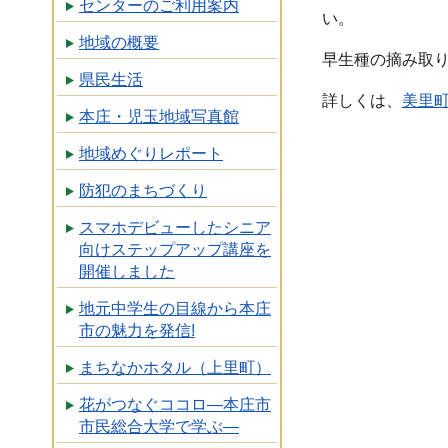
センターのご利用案内
い。
地域の概要
早生種の摘み取り
県民生活
詳しくは、
美里
本庄・児玉地域写真館
地域めぐりレポート
防犯のまちづくり
スマホデビューしたシニア
向けステップアップ講座を
開催しました
地元中学生の目線から本庄
市の魅力を発信!
まちなかホタル（上里町）
花がつなぐココロ―本庄市
市民総合大学で学ぶ―