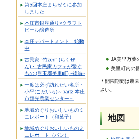
第5回本庄まちゼミに参加
しました
本庄市銀座通り×クラフト
ビール醸造所
本庄デパートメント 始動
中
JA美里万葉
古民家 "竹zen" (ちくぜ
ん)・ 古民家カフェが繋ぐ
美里町内の
もの (児玉郡美里町) ~後編~
＊開園期間は農
一度は必ず訪れたい名所・
さい。
小平(こだいら)～part2 本庄
市観光農業センター～
地域めぐりおいしいものミ
地図
ニレポート（和菓子）
地域めぐりおいしいものミ
ニレポート（パン）