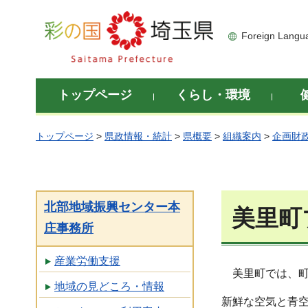
彩の国 埼玉県
Foreign Langu
トップページ
くらし・環境
トップページ
>
県政情報・統計
>
県概要
>
組織案内
>
企画財
北部地域振興センター本
美里町
庄事務所
産業労働支援
美里町では、町
地域の見どころ・情報
新鮮な空気と青