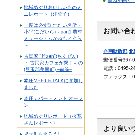
地図を開く
地域めぐりおいしいものミ
ニレポート（洋菓子）
一度は必ず訪れたい名所・
お問い合
小平(こだいら)～part1 農村
ミュージアムかねもとぐら
～
企画財政部
北
古民家 "竹zen"(ちくぜん)
郵便番号367
・ 古民家カフェが繋ぐもの
電話：0495-24
(児玉郡美里町) ~前編~
ファックス：049
本庄MEET＆TALKに参加し
ました
本庄デパートメント オープ
ン！
地域めぐりレポート（桜花
さんレポート）
より良い
児玉町を巡ろう!