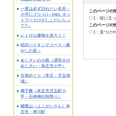
一度は必ず訪れたい名所・
このページの
小平(こだいら)～intro ネッ
1：役に立
トワークひがしこだいらっ
このページの
て?～
1：見つけ
レトロな建物を巡ろう！
稲沢ハイキングコース～癒
やしの里～
あじさいの小路（遅咲きの
あじさい・本庄市小平）
古墳めぐり（本庄・児玉地
域）
獅子舞（本庄市児玉町小
平・石神神社秋祭り）
横隈山（よこがいさん）本
庄市・神川町