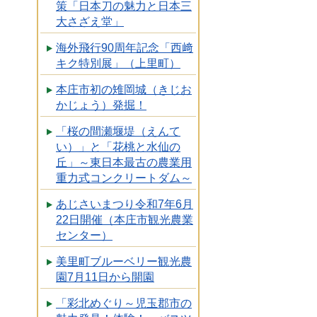
策「日本刀の魅力と日本三
大さざえ堂」
海外飛行90周年記念「西﨑
キク特別展」（上里町）
本庄市初の雉岡城（きじお
かじょう）発掘！
「桜の間瀬堰堤（えんて
い）」と「花桃と水仙の
丘」～東日本最古の農業用
重力式コンクリートダム～
あじさいまつり令和7年6月
22日開催（本庄市観光農業
センター）
美里町ブルーベリー観光農
園7月11日から開園
「彩北めぐり～児玉郡市の