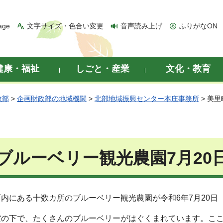
age
文字サイズ・色合い変更
音声読み上げ
ふりがなON
健康・福祉
しごと・産業
文化・教育
政部
>
企画財政部の地域機関
>
北部地域振興センター本庄事務所
> 美
ブルーベリー観光農園7月20
内にある十数カ所のブルーベリー観光農園が令和6年7月20日
空の下で、たくさんのブルーベリーがはぐくまれています。こ