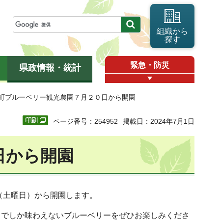
組織から
探す
緊急・防災
県政情報・統計
里町ブルーベリー観光農園７月２０日から開園
ページ番号：254952
掲載日：2024年7月1日
日から開園
（土曜日）から開園します。
こでしか味わえないブルーベリーをぜひお楽しみくださ