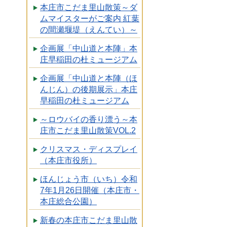
本庄市こだま里山散策～ダ
ムマイスターがご案内 紅葉
の間瀬堰堤（えんてい）～
企画展「中山道と本陣」本
庄早稲田の杜ミュージアム
企画展「中山道と本陣（ほ
んじん）の後期展示」本庄
早稲田の杜ミュージアム
～ロウバイの香り漂う～本
庄市こだま里山散策VOL.2
クリスマス・ディスプレイ
（本庄市役所）
ほんじょう市（いち）令和
7年1月26日開催（本庄市・
本庄総合公園）
新春の本庄市こだま里山散