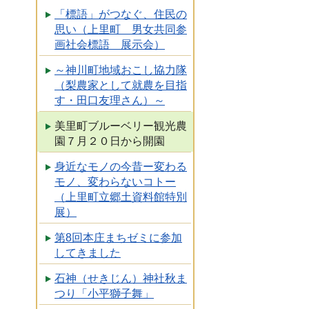
「標語」がつなぐ、住民の
思い（上里町 男女共同参
画社会標語 展示会）
～神川町地域おこし協力隊
（梨農家として就農を目指
す・田口友理さん）～
美里町ブルーベリー観光農
園７月２０日から開園
身近なモノの今昔ー変わる
モノ、変わらないコトー
（上里町立郷土資料館特別
展）
第8回本庄まちゼミに参加
してきました
石神（せきじん）神社秋ま
つり「小平獅子舞」