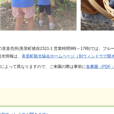
の里直売所(美里町猪俣2321-1 営業時間9時～17時)では、
観光情報は、
美里町観光協会ホームページ（別ウィンドウで開
園によって異なりますので、ご来園の際は事前に
各農園（PDF