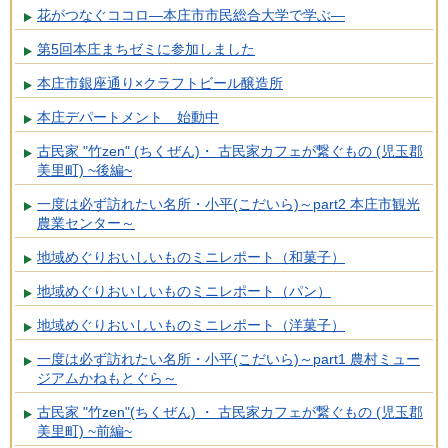
花がつなぐココロ―本庄市市民総合大学で学ぶ―
第5回本庄まちゼミに参加しました
本庄市銀座通り×クラフトビール醸造所
本庄デパートメント 始動中
古民家 "竹zen" (ちくぜん)・ 古民家カフェが繋ぐもの (児玉郡
美里町) ~後編~
一度は必ず訪れたい名所・小平(こだいら)～part2 本庄市観光
農業センター～
地域めぐりおいしいものミニレポート（和菓子）
地域めぐりおいしいものミニレポート（パン）
地域めぐりおいしいものミニレポート（洋菓子）
一度は必ず訪れたい名所・小平(こだいら)～part1 農村ミュー
ジアムかねもとぐら～
古民家 "竹zen"(ちくぜん) ・ 古民家カフェが繋ぐもの (児玉郡
美里町) ~前編~