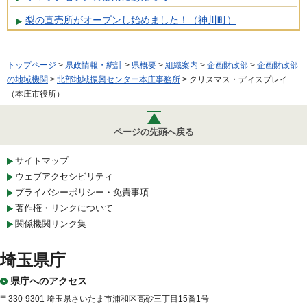
梨の直売所がオープンし始めました！（神川町）
トップページ
>
県政情報・統計
>
県概要
>
組織案内
>
企画財政部
>
企画財政部
の地域機関
>
北部地域振興センター本庄事務所
> クリスマス・ディスプレイ
（本庄市役所）
ページの先頭へ戻る
サイトマップ
ウェブアクセシビリティ
プライバシーポリシー・免責事項
著作権・リンクについて
関係機関リンク集
埼玉県庁
県庁へのアクセス
〒330-9301 埼玉県さいたま市浦和区高砂三丁目15番1号