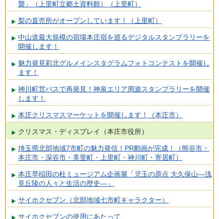
襲」（上里町立郷土資料館）（上里町）
梨の直売所がオープンしています！（上里町）
中山道最大規模の宿場本庄宿を巡るデジタルスタンプラリーを
開催します！
魅力発見彩北グルメインスタグラムフォトコンテストを開催し
ます！
神川町営バスで再発見！神泉エリア周遊スタンプラリーを開催
します！
本庄クリスマスマーケットを開催します！（本庄市）
クリスマス・ディスプレイ（本庄市役所）
埼玉県北部地域7市町の魅力発信！PR動画が完成！（熊谷市・
本庄市・深谷市・美里町・上里町・神川町・寄居町）
本庄早稲田の杜ミュージアム企画展「児玉の原点 大久保山―浅
見丘陵の人々と生活の歴史―」
サイホクセブン（北部地域七市町キャラクター）
サイホクセブンの使用にあたって