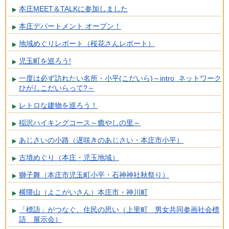
本庄MEET＆TALKに参加しました
本庄デパートメント オープン！
地域めぐりレポート（桜花さんレポート）
児玉町を巡ろう!
一度は必ず訪れたい名所・小平(こだいら)～intro ネットワーク
ひがしこだいらって?～
レトロな建物を巡ろう！
稲沢ハイキングコース～癒やしの里～
あじさいの小路（遅咲きのあじさい・本庄市小平）
古墳めぐり（本庄・児玉地域）
獅子舞（本庄市児玉町小平・石神神社秋祭り）
横隈山（よこがいさん）本庄市・神川町
「標語」がつなぐ、住民の思い（上里町 男女共同参画社会標
語 展示会）