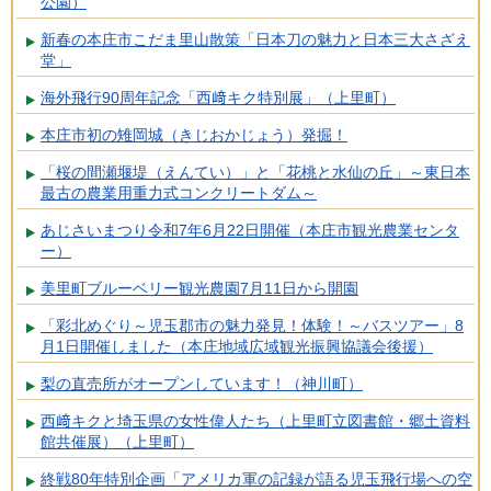
公園）
新春の本庄市こだま里山散策「日本刀の魅力と日本三大さざえ
堂」
海外飛行90周年記念「西﨑キク特別展」（上里町）
本庄市初の雉岡城（きじおかじょう）発掘！
「桜の間瀬堰堤（えんてい）」と「花桃と水仙の丘」～東日本
最古の農業用重力式コンクリートダム～
あじさいまつり令和7年6月22日開催（本庄市観光農業センタ
ー）
美里町ブルーベリー観光農園7月11日から開園
「彩北めぐり～児玉郡市の魅力発見！体験！～バスツアー」8
月1日開催しました（本庄地域広域観光振興協議会後援）
梨の直売所がオープンしています！（神川町）
西﨑キクと埼玉県の女性偉人たち（上里町立図書館・郷土資料
館共催展）（上里町）
終戦80年特別企画「アメリカ軍の記録が語る児玉飛行場への空