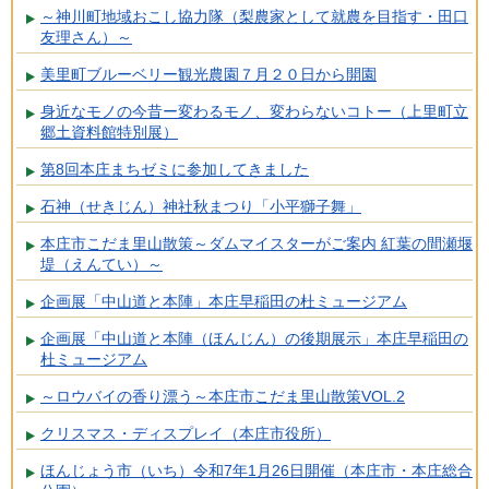
～神川町地域おこし協力隊（梨農家として就農を目指す・田口
友理さん）～
美里町ブルーベリー観光農園７月２０日から開園
身近なモノの今昔ー変わるモノ、変わらないコトー（上里町立
郷土資料館特別展）
第8回本庄まちゼミに参加してきました
石神（せきじん）神社秋まつり「小平獅子舞」
本庄市こだま里山散策～ダムマイスターがご案内 紅葉の間瀬堰
堤（えんてい）～
企画展「中山道と本陣」本庄早稲田の杜ミュージアム
企画展「中山道と本陣（ほんじん）の後期展示」本庄早稲田の
杜ミュージアム
～ロウバイの香り漂う～本庄市こだま里山散策VOL.2
クリスマス・ディスプレイ（本庄市役所）
ほんじょう市（いち）令和7年1月26日開催（本庄市・本庄総合