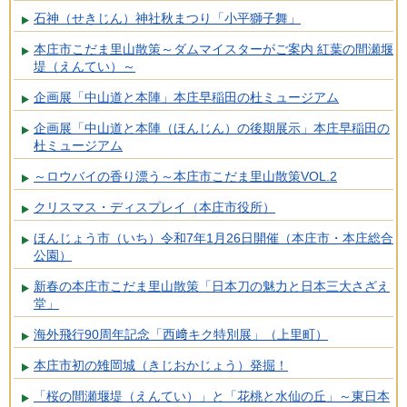
石神（せきじん）神社秋まつり「小平獅子舞」
本庄市こだま里山散策～ダムマイスターがご案内 紅葉の間瀬堰
堤（えんてい）～
企画展「中山道と本陣」本庄早稲田の杜ミュージアム
企画展「中山道と本陣（ほんじん）の後期展示」本庄早稲田の
杜ミュージアム
～ロウバイの香り漂う～本庄市こだま里山散策VOL.2
クリスマス・ディスプレイ（本庄市役所）
ほんじょう市（いち）令和7年1月26日開催（本庄市・本庄総合
公園）
新春の本庄市こだま里山散策「日本刀の魅力と日本三大さざえ
堂」
海外飛行90周年記念「西﨑キク特別展」（上里町）
本庄市初の雉岡城（きじおかじょう）発掘！
「桜の間瀬堰堤（えんてい）」と「花桃と水仙の丘」～東日本