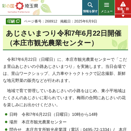
彩の国 埼玉県
緊急・防
情報を探す
メニュー
災
ページ番号：268912
掲載日：2025年6月9日
あじさいまつり令和7年6月22日開催
（本庄市観光農業センター）
令和7年6月22日（日曜日）に、本庄市観光農業センターで「こだ
ま里山あじさいの小路あじさいまつり」を実施します。当日会場で
は、里山ワークショップ、人力車やトゥクトゥクで記念撮影、新鮮
な地元野菜の販売などが行われます。
地域で育て管理しているあじさいの小路をはじめ、東小平地域は
たくさんのあじさいに彩られています。梅雨の合間にあじさいの花
を楽しみにお出かけください。
日時 令和7年6月22日（日曜日）10時から14時
場所 本庄市観光農業センター
問合せ 本庄市支所観光産業課（電話：0495-72-1334）/ 本庄