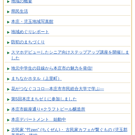
地域の概要
県民生活
本庄・児玉地域写真館
地域めぐりレポート
防犯のまちづくり
スマホデビューしたシニア向けステップアップ講座を開催しま
した
地元中学生の目線から本庄市の魅力を発信!
まちなかホタル（上里町）
花がつなぐココロ―本庄市市民総合大学で学ぶ―
第5回本庄まちゼミに参加しました
本庄市銀座通り×クラフトビール醸造所
本庄デパートメント 始動中
古民家 "竹zen" (ちくぜん)・ 古民家カフェが繋ぐもの (児玉郡