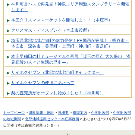
神川町営バスで再発見！神泉エリア周遊スタンプラリーを開催
します！
本庄クリスマスマーケットを開催します！（本庄市）
クリスマス・ディスプレイ（本庄市役所）
埼玉県北部地域7市町の魅力発信！PR動画が完成！（熊谷市・
本庄市・深谷市・美里町・上里町・神川町・寄居町）
本庄早稲田の杜ミュージアム企画展「児玉の原点 大久保山―浅
見丘陵の人々と生活の歴史―」
サイホクセブン（北部地域七市町キャラクター）
サイホクセブンの使用にあたって
梨の直売所がオープンし始めました！（神川町）
トップページ
>
県政情報・統計
>
県概要
>
組織案内
>
企画財政部
>
企画財政部
の地域機関
>
北部地域振興センター本庄事務所
> あじさいまつり令和7年6月22
日開催（本庄市観光農業センター）