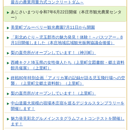
最古の農業用重力式コンクリートダム～
あじさいまつり令和7年6月22日開催（本庄市観光農業センタ
ー）
美里町ブルーベリー観光農園7月11日から開園
「彩北めぐり～児玉郡市の魅力発見！体験！～バスツアー」8
月1日開催しました（本庄地域広域観光振興協議会後援）
梨の直売所がオープンしています！（神川町）
西﨑キクと埼玉県の女性偉人たち（上里町立図書館・郷土資料
館共催展）（上里町）
終戦80年特別企画「アメリカ軍の記録が語る児玉飛行場への空
襲」（上里町立郷土資料館）（上里町）
梨の直売所がオープンしています！（上里町）
中山道最大規模の宿場本庄宿を巡るデジタルスタンプラリーを
開催します！
魅力発見彩北グルメインスタグラムフォトコンテストを開催し
ます！