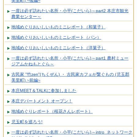
美里町) ~後編~
一度は必ず訪れたい名所・小平(こだいら)～part2 本庄市観光
農業センター～
地域めぐりおいしいものミニレポート（和菓子）
地域めぐりおいしいものミニレポート（パン）
地域めぐりおいしいものミニレポート（洋菓子）
一度は必ず訪れたい名所・小平(こだいら)～part1 農村ミュー
ジアムかねもとぐら～
古民家 "竹zen"(ちくぜん) ・ 古民家カフェが繋ぐもの (児玉郡
美里町) ~前編~
本庄MEET＆TALKに参加しました
本庄デパートメント オープン！
地域めぐりレポート（桜花さんレポート）
児玉町を巡ろう!
一度は必ず訪れたい名所・小平(こだいら)～intro ネットワーク