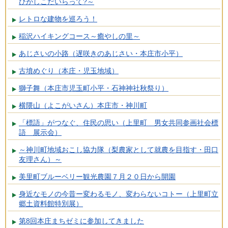
ひがしこだいらって?～
レトロな建物を巡ろう！
稲沢ハイキングコース～癒やしの里～
あじさいの小路（遅咲きのあじさい・本庄市小平）
古墳めぐり（本庄・児玉地域）
獅子舞（本庄市児玉町小平・石神神社秋祭り）
横隈山（よこがいさん）本庄市・神川町
「標語」がつなぐ、住民の思い（上里町 男女共同参画社会標
語 展示会）
～神川町地域おこし協力隊（梨農家として就農を目指す・田口
友理さん）～
美里町ブルーベリー観光農園７月２０日から開園
身近なモノの今昔ー変わるモノ、変わらないコトー（上里町立
郷土資料館特別展）
第8回本庄まちゼミに参加してきました