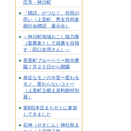
庄市・神川町
「標語」がつなぐ、住民の
思い（上里町 男女共同参
画社会標語 展示会）
～神川町地域おこし協力隊
（梨農家として就農を目指
す・田口友理さん）～
美里町ブルーベリー観光農
園７月２０日から開園
身近なモノの今昔ー変わる
モノ、変わらないコトー
（上里町立郷土資料館特別
展）
第8回本庄まちゼミに参加
してきました
石神（せきじん）神社秋ま