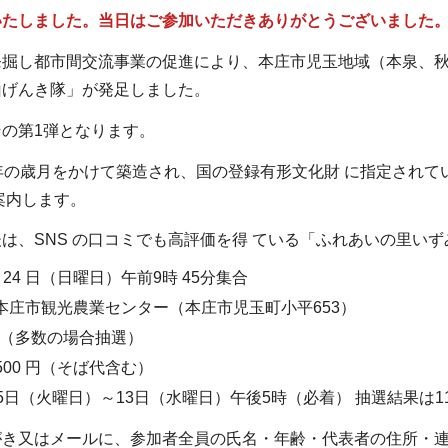
いたしました。当日はご参加いただきありがとうございました
掘し都市間交流事業の促進により、本庄市児玉地域（本泉、秋
山げんき隊」が発足しました。
の第1弾となります。
年の歳月をかけて築造され、国の登録有形文化財 に指定されて
案内します。
、SNS の口コミでも高評価を得 ている「ふれあいの里い
月 24 日（日曜日）午前9時 45分集合
本庄市観光農業センター（本庄市児玉町小平653）
 名（多数の場合抽選）
,500 円（そば代含む）
月5日（火曜日）～13日（水曜日）午後5時（必着） 抽選結果は
ルに、参加者全員の氏名・年齢・代表者の住所・連絡先