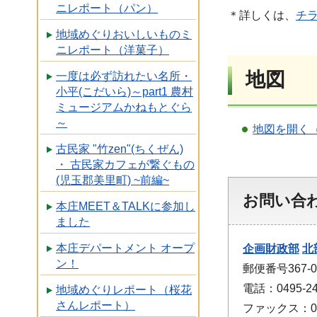
ニレポート（パン）
＊詳しくは、
チラ
地域めぐりおいしいものミ
ニレポート（洋菓子）
地図
一度は必ず訪れたい名所・
小平(こだいら)～part1 農村
ミュージアムかねもとぐら
～
地図を開く
古民家 "竹zen"(ちくぜん)
・ 古民家カフェが繋ぐもの
(児玉郡美里町) ~前編~
お問い合
本庄MEET＆TALKに参加し
ました
本庄デパートメント オープ
企画財政部
北
ン！
郵便番号367
電話：0495-24
地域めぐりレポート（桜花
さんレポート）
ファックス：049