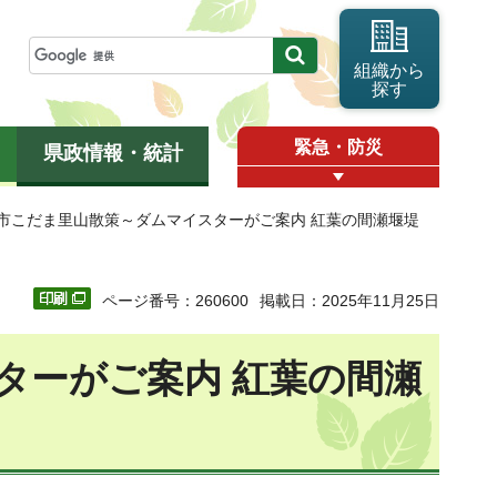
組織から
探す
緊急・防災
県政情報・統計
庄市こだま里山散策～ダムマイスターがご案内 紅葉の間瀬堰堤
ページ番号：260600
掲載日：2025年11月25日
ターがご案内 紅葉の間瀬