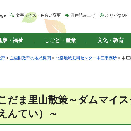
age
文字サイズ・色合い変更
音声読み上げ
ふりがなON
健康・福祉
しごと・産業
文化・教育
政部
>
企画財政部の地域機関
>
北部地域振興センター本庄事務所
> 本
こだま里山散策～ダムマイス
えんてい）～