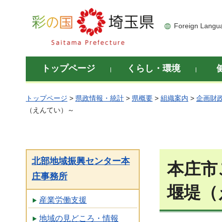
彩の国 埼玉県
Foreign Langu
トップページ
くらし・環境
トップページ
>
県政情報・統計
>
県概要
>
組織案内
>
企画財
（えんてい）～
北部地域振興センター本
本庄市
庄事務所
堰堤（
産業労働支援
地域の見どころ・情報