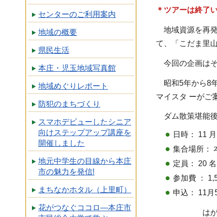
＊ツアーは終了
センターのご利用案内
地域資源を再発
地域の概要
て、「こだま里
県民生活
今回の企画はそ
本庄・児玉地域写真館
昭和5年から8
地域めぐりレポート
マイスタ ーがご
防犯のまちづくり
ダム散策堪能後は
スマホデビューしたシニア
向けステップアップ講座を
日時： 11 
開催しました
集合場所： 
地元中学生の目線から本庄
定員： 20
市の魅力を発信!
参加費 ： 1
まちなかホタル（上里町）
申込： 11
花がつなぐココロ―本庄市
はがき又はメー