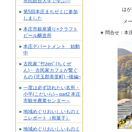
市民総合大学で学ぶ―
はがきの場合 〒
第5回本庄まちゼミに参加
しました
メールの場合 kdm
本庄市銀座通り×クラフト
問合せ：本庄
ビール醸造所
本庄デパートメント 始動
中
古民家 "竹zen" (ちくぜ
ん)・ 古民家カフェが繋ぐ
もの (児玉郡美里町) ~後編~
一度は必ず訪れたい名所・
小平(こだいら)～part2 本庄
市観光農業センター～
地域めぐりおいしいものミ
ニレポート（和菓子）
地域めぐりおいしいものミ