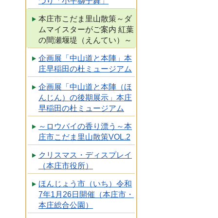
つり「小平獅子舞」
本庄市こだま里山散策～ダ
ムマイスターがご案内 紅葉
の間瀬堰堤（えんてい）～
企画展「中山道と本陣」本
庄早稲田の杜ミュージアム
企画展「中山道と本陣（ほ
んじん）の後期展示」本庄
早稲田の杜ミュージアム
～ロウバイの香り漂う～本
庄市こだま里山散策VOL.2
クリスマス・ディスプレイ
（本庄市役所）
ほんじょう市（いち）令和
7年1月26日開催（本庄市・
本庄総合公園）