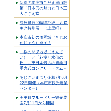
新春の本庄市こだま里山散
策「日本刀の魅力と日本三
大さざえ堂」
海外飛行90周年記念「西﨑
キク特別展」（上里町）
本庄市初の雉岡城（きじお
かじょう）発掘！
「桜の間瀬堰堤（えんて
い）」と「花桃と水仙の
丘」～東日本最古の農業用
重力式コンクリートダム～
あじさいまつり令和7年6月
22日開催（本庄市観光農業
センター）
美里町ブルーベリー観光農
園7月11日から開園