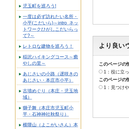
児玉町を巡ろう!
一度は必ず訪れたい名所・
小平(こだいら)～intro ネッ
トワークひがしこだいらっ
て?～
より良い
レトロな建物を巡ろう！
稲沢ハイキングコース～癒
やしの里～
このページの
1：役に立
あじさいの小路（遅咲きの
このページの
あじさい・本庄市小平）
1：見つけ
古墳めぐり（本庄・児玉地
域）
獅子舞（本庄市児玉町小
平・石神神社秋祭り）
横隈山（よこがいさん）本