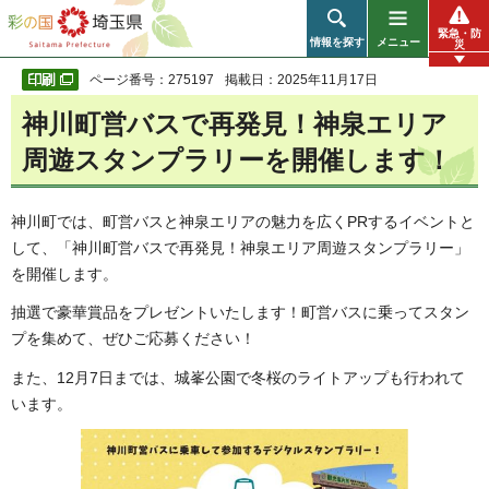
彩の国 埼玉県
緊急・防
情報を探す
メニュー
災
ページ番号：275197
掲載日：2025年11月17日
神川町営バスで再発見！神泉エリア
周遊スタンプラリーを開催します！
神川町では、町営バスと神泉エリアの魅力を広くPRするイベントと
して、「神川町営バスで再発見！神泉エリア周遊スタンプラリー」
を開催します。
抽選で豪華賞品をプレゼントいたします！町営バスに乗ってスタン
プを集めて、ぜひご応募ください！
また、12月7日までは、城峯公園で冬桜のライトアップも行われて
います。