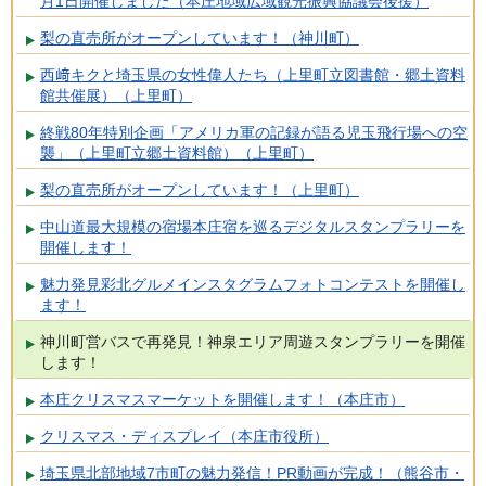
月1日開催しました（本庄地域広域観光振興協議会後援）
梨の直売所がオープンしています！（神川町）
西﨑キクと埼玉県の女性偉人たち（上里町立図書館・郷土資料
館共催展）（上里町）
終戦80年特別企画「アメリカ軍の記録が語る児玉飛行場への空
襲」（上里町立郷土資料館）（上里町）
梨の直売所がオープンしています！（上里町）
中山道最大規模の宿場本庄宿を巡るデジタルスタンプラリーを
開催します！
魅力発見彩北グルメインスタグラムフォトコンテストを開催し
ます！
神川町営バスで再発見！神泉エリア周遊スタンプラリーを開催
します！
本庄クリスマスマーケットを開催します！（本庄市）
クリスマス・ディスプレイ（本庄市役所）
埼玉県北部地域7市町の魅力発信！PR動画が完成！（熊谷市・