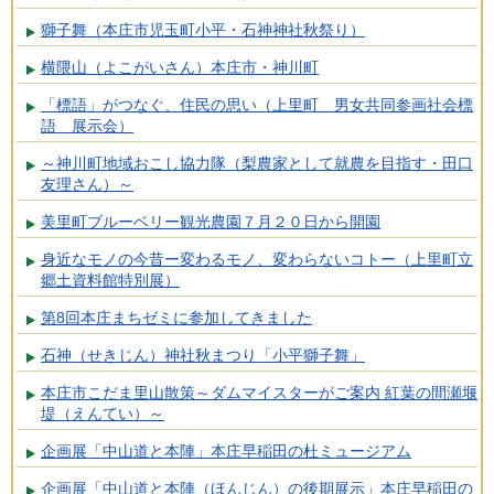
獅子舞（本庄市児玉町小平・石神神社秋祭り）
横隈山（よこがいさん）本庄市・神川町
「標語」がつなぐ、住民の思い（上里町 男女共同参画社会標
語 展示会）
～神川町地域おこし協力隊（梨農家として就農を目指す・田口
友理さん）～
美里町ブルーベリー観光農園７月２０日から開園
身近なモノの今昔ー変わるモノ、変わらないコトー（上里町立
郷土資料館特別展）
第8回本庄まちゼミに参加してきました
石神（せきじん）神社秋まつり「小平獅子舞」
本庄市こだま里山散策～ダムマイスターがご案内 紅葉の間瀬堰
堤（えんてい）～
企画展「中山道と本陣」本庄早稲田の杜ミュージアム
企画展「中山道と本陣（ほんじん）の後期展示」本庄早稲田の