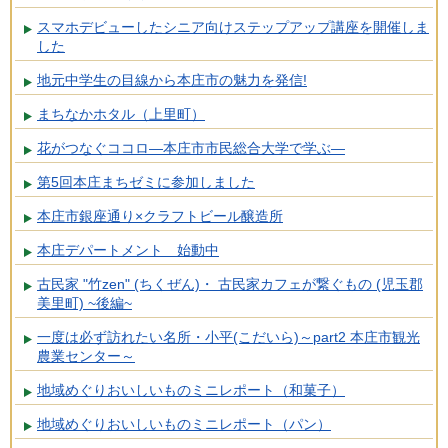
スマホデビューしたシニア向けステップアップ講座を開催しま
した
地元中学生の目線から本庄市の魅力を発信!
まちなかホタル（上里町）
花がつなぐココロ―本庄市市民総合大学で学ぶ―
第5回本庄まちゼミに参加しました
本庄市銀座通り×クラフトビール醸造所
本庄デパートメント 始動中
古民家 "竹zen" (ちくぜん)・ 古民家カフェが繋ぐもの (児玉郡
美里町) ~後編~
一度は必ず訪れたい名所・小平(こだいら)～part2 本庄市観光
農業センター～
地域めぐりおいしいものミニレポート（和菓子）
地域めぐりおいしいものミニレポート（パン）