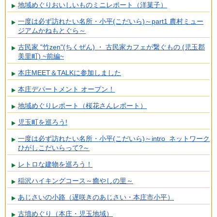
地域めぐりおいしいものミニレポート（洋菓子）
一度は必ず訪れたい名所・小平(こだいら)～part1 農村ミュー
ジアムかねもとぐら～
古民家 "竹zen"(ちくぜん) ・ 古民家カフェが繋ぐもの (児玉郡
美里町) ~前編~
本庄MEET＆TALKに参加しました
本庄デパートメント オープン！
地域めぐりレポート（桜花さんレポート）
児玉町を巡ろう!
一度は必ず訪れたい名所・小平(こだいら)～intro ネットワーク
ひがしこだいらって?～
レトロな建物を巡ろう！
稲沢ハイキングコース～癒やしの里～
あじさいの小路（遅咲きのあじさい・本庄市小平）
古墳めぐり（本庄・児玉地域）