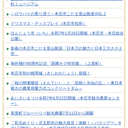
杜ミュージアム
～ロウバイの香り漂う～本庄市こだま里山散策VOL.2
クリスマス・ディスプレイ（本庄市役所）
ほんじょう市（いち）令和7年1月26日開催（本庄市・本庄総合
公園）
新春の本庄市こだま里山散策「日本刀の魅力と日本三大さざえ
堂」
海外飛行90周年記念「西﨑キク特別展」（上里町）
本庄市初の雉岡城（きじおかじょう）発掘！
「桜の間瀬堰堤（えんてい）」と「花桃と水仙の丘」～東日本
最古の農業用重力式コンクリートダム～
あじさいまつり令和7年6月22日開催（本庄市観光農業センタ
ー）
美里町ブルーベリー観光農園7月11日から開園
「彩北めぐり～児玉郡市の魅力発見！体験！～バスツアー」8