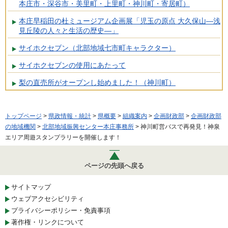
本庄市・深谷市・美里町・上里町・神川町・寄居町）
本庄早稲田の杜ミュージアム企画展「児玉の原点 大久保山―浅
見丘陵の人々と生活の歴史―」
サイホクセブン（北部地域七市町キャラクター）
サイホクセブンの使用にあたって
梨の直売所がオープンし始めました！（神川町）
トップページ
>
県政情報・統計
>
県概要
>
組織案内
>
企画財政部
>
企画財政部
の地域機関
>
北部地域振興センター本庄事務所
> 神川町営バスで再発見！神泉
エリア周遊スタンプラリーを開催します！
ページの先頭へ戻る
サイトマップ
ウェブアクセシビリティ
プライバシーポリシー・免責事項
著作権・リンクについて