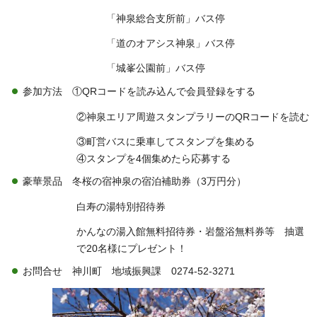
「神泉総合支所前」バス停
「道のオアシス神泉」バス停
「城峯公園前」バス停
参加方法 ①QRコードを読み込んで会員登録をする
②神泉エリア周遊スタンプラリーのQRコードを読む
③町営バスに乗車してスタンプを集める
④スタンプを4個集めたら応募する
豪華景品 冬桜の宿神泉の宿泊補助券（3万円分）
白寿の湯特別招待券
かんなの湯入館無料招待券・岩盤浴無料券等 抽選
で20名様にプレゼント！
お問合せ 神川町 地域振興課 0274-52-3271