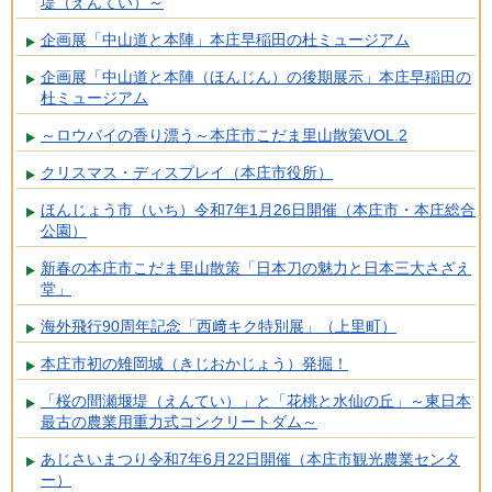
堤（えんてい）～
企画展「中山道と本陣」本庄早稲田の杜ミュージアム
企画展「中山道と本陣（ほんじん）の後期展示」本庄早稲田の
杜ミュージアム
～ロウバイの香り漂う～本庄市こだま里山散策VOL.2
クリスマス・ディスプレイ（本庄市役所）
ほんじょう市（いち）令和7年1月26日開催（本庄市・本庄総合
公園）
新春の本庄市こだま里山散策「日本刀の魅力と日本三大さざえ
堂」
海外飛行90周年記念「西﨑キク特別展」（上里町）
本庄市初の雉岡城（きじおかじょう）発掘！
「桜の間瀬堰堤（えんてい）」と「花桃と水仙の丘」～東日本
最古の農業用重力式コンクリートダム～
あじさいまつり令和7年6月22日開催（本庄市観光農業センタ
ー）