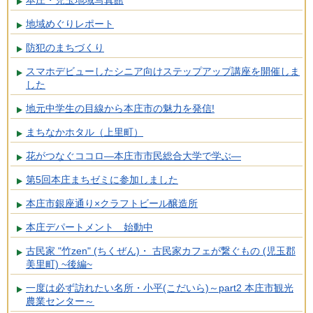
地域めぐりレポート
防犯のまちづくり
スマホデビューしたシニア向けステップアップ講座を開催しま
した
地元中学生の目線から本庄市の魅力を発信!
まちなかホタル（上里町）
花がつなぐココロ―本庄市市民総合大学で学ぶ―
第5回本庄まちゼミに参加しました
本庄市銀座通り×クラフトビール醸造所
本庄デパートメント 始動中
古民家 "竹zen" (ちくぜん)・ 古民家カフェが繋ぐもの (児玉郡
美里町) ~後編~
一度は必ず訪れたい名所・小平(こだいら)～part2 本庄市観光
農業センター～