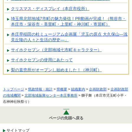
クリスマス・ディスプレイ（本庄市役所）
埼玉県北部地域7市町の魅力発信！PR動画が完成！（熊谷市・
本庄市・深谷市・美里町・上里町・神川町・寄居町）
本庄早稲田の杜ミュージアム企画展「児玉の原点 大久保山―浅
見丘陵の人々と生活の歴史―」
サイホクセブン（北部地域七市町キャラクター）
サイホクセブンの使用にあたって
梨の直売所がオープンし始めました！（神川町）
トップページ
>
県政情報・統計
>
県概要
>
組織案内
>
企画財政部
>
企画財政部
の地域機関
>
北部地域振興センター本庄事務所
> 獅子舞（本庄市児玉町小平・
石神神社秋祭り）
ページの先頭へ戻る
サイトマップ