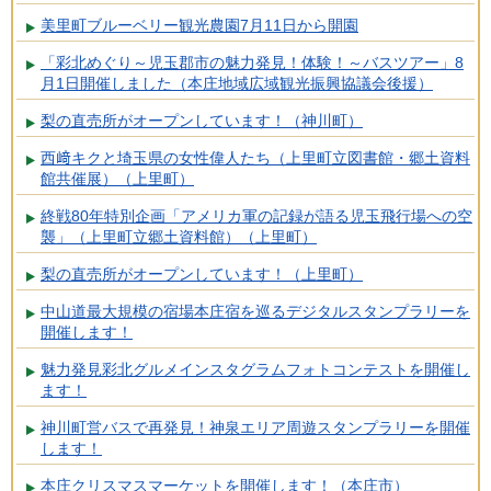
美里町ブルーベリー観光農園7月11日から開園
「彩北めぐり～児玉郡市の魅力発見！体験！～バスツアー」8
月1日開催しました（本庄地域広域観光振興協議会後援）
梨の直売所がオープンしています！（神川町）
西﨑キクと埼玉県の女性偉人たち（上里町立図書館・郷土資料
館共催展）（上里町）
終戦80年特別企画「アメリカ軍の記録が語る児玉飛行場への空
襲」（上里町立郷土資料館）（上里町）
梨の直売所がオープンしています！（上里町）
中山道最大規模の宿場本庄宿を巡るデジタルスタンプラリーを
開催します！
魅力発見彩北グルメインスタグラムフォトコンテストを開催し
ます！
神川町営バスで再発見！神泉エリア周遊スタンプラリーを開催
します！
本庄クリスマスマーケットを開催します！（本庄市）