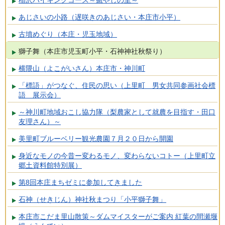
あじさいの小路（遅咲きのあじさい・本庄市小平）
古墳めぐり（本庄・児玉地域）
獅子舞（本庄市児玉町小平・石神神社秋祭り）
横隈山（よこがいさん）本庄市・神川町
「標語」がつなぐ、住民の思い（上里町 男女共同参画社会標
語 展示会）
～神川町地域おこし協力隊（梨農家として就農を目指す・田口
友理さん）～
美里町ブルーベリー観光農園７月２０日から開園
身近なモノの今昔ー変わるモノ、変わらないコトー（上里町立
郷土資料館特別展）
第8回本庄まちゼミに参加してきました
石神（せきじん）神社秋まつり「小平獅子舞」
本庄市こだま里山散策～ダムマイスターがご案内 紅葉の間瀬堰