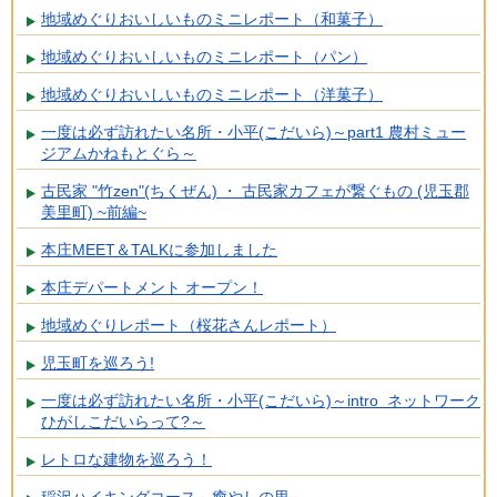
地域めぐりおいしいものミニレポート（和菓子）
地域めぐりおいしいものミニレポート（パン）
地域めぐりおいしいものミニレポート（洋菓子）
一度は必ず訪れたい名所・小平(こだいら)～part1 農村ミュー
ジアムかねもとぐら～
古民家 "竹zen"(ちくぜん) ・ 古民家カフェが繋ぐもの (児玉郡
美里町) ~前編~
本庄MEET＆TALKに参加しました
本庄デパートメント オープン！
地域めぐりレポート（桜花さんレポート）
児玉町を巡ろう!
一度は必ず訪れたい名所・小平(こだいら)～intro ネットワーク
ひがしこだいらって?～
レトロな建物を巡ろう！
稲沢ハイキングコース～癒やしの里～