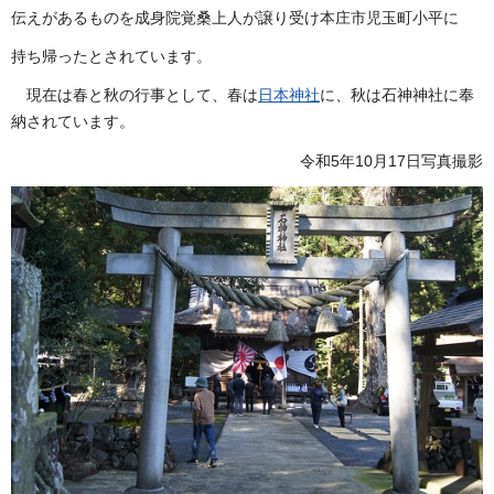
伝えがあるものを成身院覚桑上人が譲り受け本庄市児玉町小平に
持ち帰ったとされています。
現在は春と秋の行事として、春は
日本神社
に、秋は石神神社に奉
納されています。
令和5年10月17日写真撮影