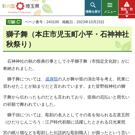
彩の国 埼玉県
緊急・防
情報を探す
メニュー
災
ページ番号：243100
掲載日：2023年10月23日
獅子舞（本庄市児玉町小平・石神神社
秋祭り）
石神神社の秋の祭典行事として小平獅子舞（市指定文化財）がに
奉納されました。
獅子舞については、
成身院
の人が舞や笛の演出等を考え、民衆に
習わせたことが始まりだと言われています。また皆野椋神社の獅
子舞から伝わったものだとも言われており、疫病の厄払いと雨乞い
の祈願で舞われていました。
獅子頭については、彫刻の名人としてその名を知られる左甚五郎
（ひだりじんごろう：江戸時代初期に活躍したとされる日光東照
宮の眠り猫などを彫刻した伝説的な彫刻職人）が掘ったという言い