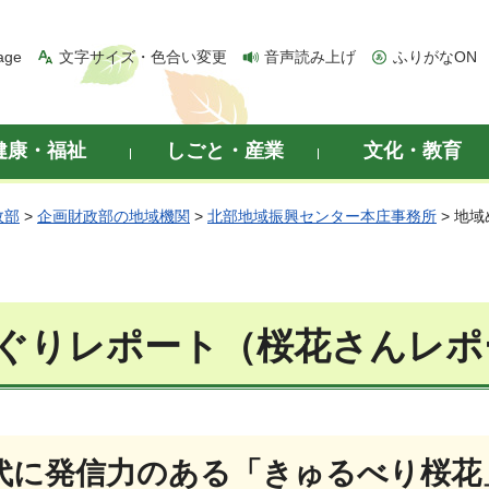
age
文字サイズ・色合い変更
音声読み上げ
ふりがなON
健康・福祉
しごと・産業
文化・教育
政部
>
企画財政部の地域機関
>
北部地域振興センター本庄事務所
> 地
ぐりレポート（桜花さんレポ
代に発信力のある「きゅるべり桜花