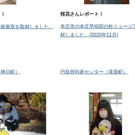
桜花さんレポート！
ト！
本庄市の本庄早稲田の杜ミュージ
模範蚕室を取材しました。
材しました。(2020年11月)
（神川町）
円良田特産センター（美里町）