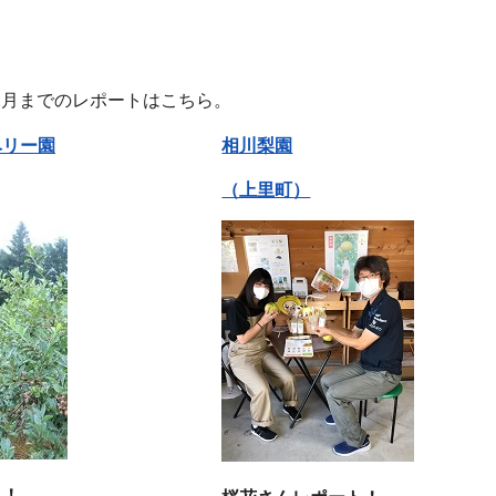
12月までのレポートはこちら。
ベリー園
相川梨園
（上里町）
ト！