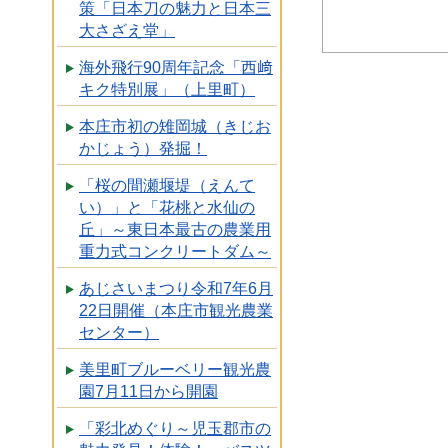
策「日本刀の魅力と日本三
大さざえ堂」
海外飛行90周年記念「西﨑
キク特別展」（上里町）
本庄市初の雉岡城（きじお
かじょう）発掘！
「桜の間瀬堰堤（えんて
い）」と「花桃と水仙の
丘」～東日本最古の農業用
重力式コンクリートダム～
あじさいまつり令和7年6月
22日開催（本庄市観光農業
センター）
美里町ブルーベリー観光農
園7月11日から開園
「彩北めぐり～児玉郡市の