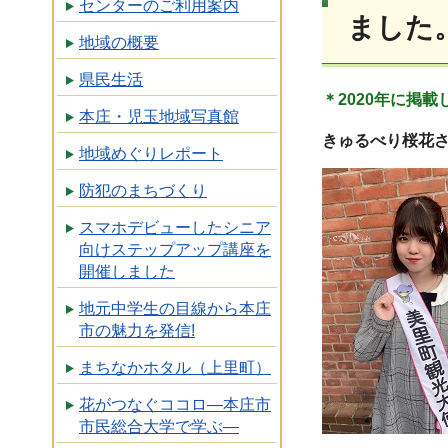
センターのご利用案内
ました。
地域の概要
県民生活
＊2020年に掲
本庄・児玉地域写真館
きゅるべり桜花
地域めぐりレポート
防犯のまちづくり
スマホデビューしたシニア
向けステップアップ講座を
開催しました
地元中学生の目線から本庄
市の魅力を発信!
まちなかホタル（上里町）
花がつなぐココロ―本庄市
市民総合大学で学ぶ―