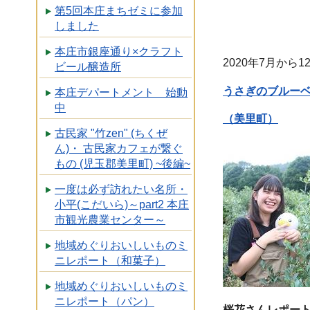
第5回本庄まちゼミに参加
しました
本庄市銀座通り×クラフト
2020年7月から
ビール醸造所
うさぎのブルー
本庄デパートメント 始動
中
（美里町）
古民家 "竹zen" (ちくぜ
ん)・ 古民家カフェが繋ぐ
もの (児玉郡美里町) ~後編~
一度は必ず訪れたい名所・
小平(こだいら)～part2 本庄
市観光農業センター～
地域めぐりおいしいものミ
ニレポート（和菓子）
地域めぐりおいしいものミ
ニレポート（パン）
桜花さんレポー