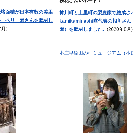
桜花さんレポート！
栽培面積が日本有数の美里
神川町と上里町の梨農家で結成さ
ルーベリー園さんを取材し
kamikaminashi隊代表の相川さ
7月)
園）を取材しました。
(2020年8月)
本庄早稲田の杜ミュージアム（本