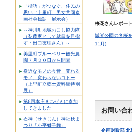
「標語」がつなぐ、住民の
思い（上里町 男女共同参
画社会標語 展示会）
桜花さんレポー
～神川町地域おこし協力隊
城峯公園の冬桜を
（梨農家として就農を目指
す・田口友理さん）～
11月)
美里町ブルーベリー観光農
園７月２０日から開園
身近なモノの今昔ー変わる
モノ、変わらないコトー
（上里町立郷土資料館特別
展）
第8回本庄まちゼミに参加
してきました
お問い合
石神（せきじん）神社秋ま
つり「小平獅子舞」
企画財政部
北