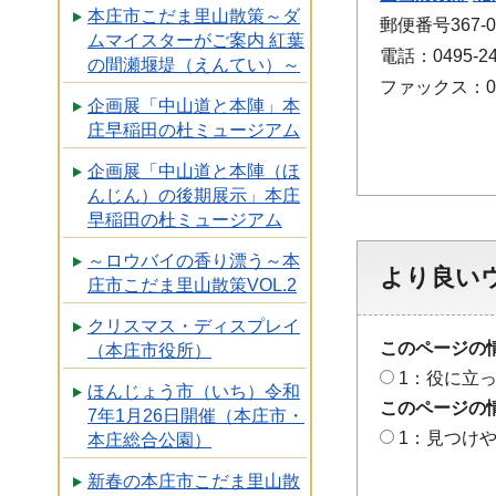
本庄市こだま里山散策～ダ
郵便番号367
ムマイスターがご案内 紅葉
電話：0495-24
の間瀬堰堤（えんてい）～
ファックス：049
企画展「中山道と本陣」本
庄早稲田の杜ミュージアム
企画展「中山道と本陣（ほ
んじん）の後期展示」本庄
早稲田の杜ミュージアム
～ロウバイの香り漂う～本
より良い
庄市こだま里山散策VOL.2
クリスマス・ディスプレイ
このページの
（本庄市役所）
1：役に立
ほんじょう市（いち）令和
このページの
7年1月26日開催（本庄市・
1：見つけ
本庄総合公園）
新春の本庄市こだま里山散