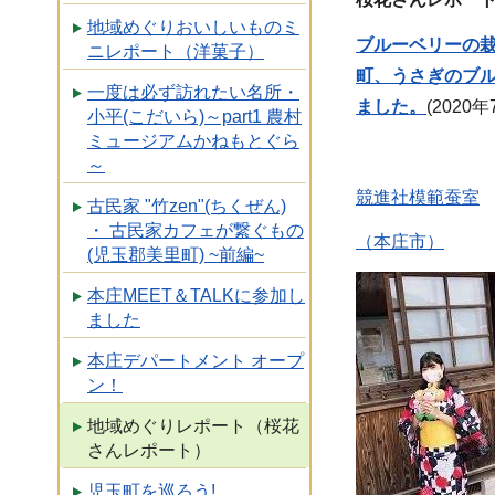
地域めぐりおいしいものミ
ブルーベリーの
ニレポート（洋菓子）
町、うさぎのブ
一度は必ず訪れたい名所・
ました
。
(2020年
小平(こだいら)～part1 農村
ミュージアムかねもとぐら
～
競進社模範蚕室
古民家 "竹zen"(ちくぜん)
・ 古民家カフェが繋ぐもの
（本庄市）
(児玉郡美里町) ~前編~
本庄MEET＆TALKに参加し
ました
本庄デパートメント オープ
ン！
地域めぐりレポート（桜花
さんレポート）
児玉町を巡ろう!