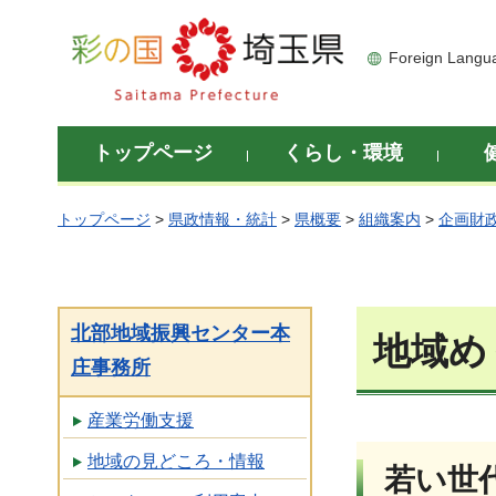
彩の国 埼玉県
Foreign Langu
トップページ
くらし・環境
トップページ
>
県政情報・統計
>
県概要
>
組織案内
>
企画財
北部地域振興センター本
地域め
庄事務所
産業労働支援
地域の見どころ・情報
若い世