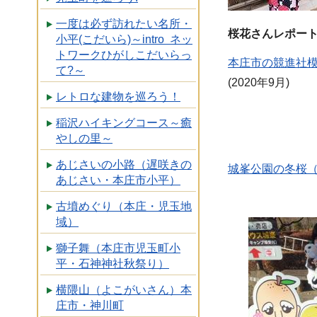
一度は必ず訪れたい名所・
桜花さんレポー
小平(こだいら)～intro ネッ
トワークひがしこだいらっ
本庄市の競進社
て?～
(2020年9月)
レトロな建物を巡ろう！
稲沢ハイキングコース～癒
やしの里～
あじさいの小路（遅咲きの
城峯公園の冬桜
あじさい・本庄市小平）
古墳めぐり（本庄・児玉地
域）
獅子舞（本庄市児玉町小
平・石神神社秋祭り）
横隈山（よこがいさん）本
庄市・神川町