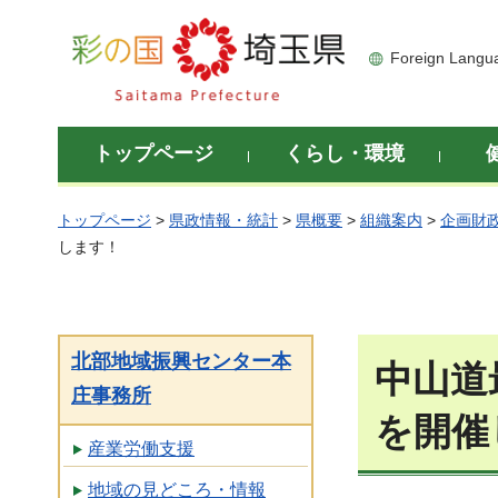
彩の国 埼玉県
Foreign Langu
トップページ
くらし・環境
トップページ
>
県政情報・統計
>
県概要
>
組織案内
>
企画財
します！
北部地域振興センター本
中山道
庄事務所
を開催
産業労働支援
地域の見どころ・情報