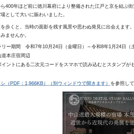
400年ほど前に徳川幕府により整備された江戸と京を結ぶ街
宿場として大いに賑わいました。
を歩くと、当時の面影を残す風景や思わぬ発見に出会えます。
てみませんか。
ー期間 令和7年10月24日（金曜日）～令和8年1月24日（
道本庄宿周辺
イントにある二次元コードをスマホで読み込むとスタンプがも
シ（PDF：1,966KB）（別ウィンドウで開きます）
を参照し