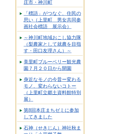
庄市・神川町
「標語」がつなぐ、住民の
思い（上里町 男女共同参
画社会標語 展示会）
～神川町地域おこし協力隊
（梨農家として就農を目指
す・田口友理さん）～
美里町ブルーベリー観光農
園７月２０日から開園
身近なモノの今昔ー変わる
モノ、変わらないコトー
（上里町立郷土資料館特別
展）
第8回本庄まちゼミに参加
してきました
石神（せきじん）神社秋ま