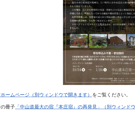
市ホームページ（別ウィンドウで開きます）
をご覧ください。
行の冊子
「中山道最大の宿『本庄宿』の再発見」（別ウィンド