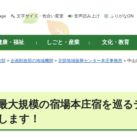
age
文字サイズ・色合い変更
音声読み上げ
ふりがなON
健康・福祉
しごと・産業
文化・教育
政部
>
企画財政部の地域機関
>
北部地域振興センター本庄事務所
> 中
最大規模の宿場本庄宿を巡る
します！