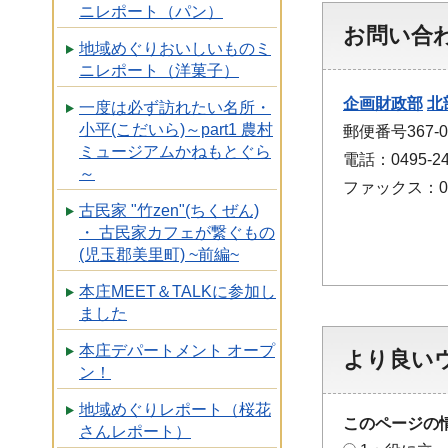
ニレポート（パン）
お問い合
地域めぐりおいしいものミ
ニレポート（洋菓子）
企画財政部
北
一度は必ず訪れたい名所・
小平(こだいら)～part1 農村
郵便番号367
ミュージアムかねもとぐら
電話：0495-24
～
ファックス：049
古民家 "竹zen"(ちくぜん)
・ 古民家カフェが繋ぐもの
(児玉郡美里町) ~前編~
本庄MEET＆TALKに参加し
ました
本庄デパートメント オープ
より良い
ン！
地域めぐりレポート（桜花
このページの
さんレポート）