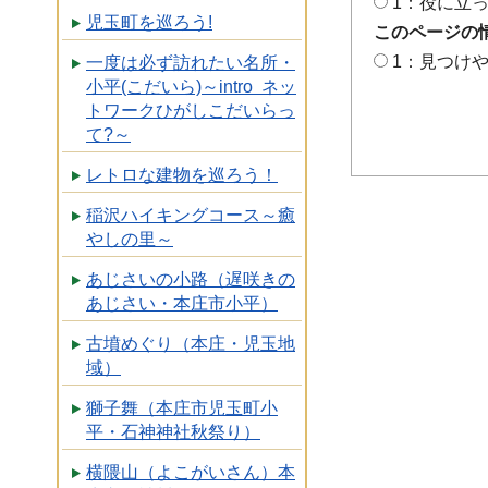
1：役に立
児玉町を巡ろう!
このページの
1：見つけ
一度は必ず訪れたい名所・
小平(こだいら)～intro ネッ
トワークひがしこだいらっ
て?～
レトロな建物を巡ろう！
稲沢ハイキングコース～癒
やしの里～
あじさいの小路（遅咲きの
あじさい・本庄市小平）
古墳めぐり（本庄・児玉地
域）
獅子舞（本庄市児玉町小
平・石神神社秋祭り）
横隈山（よこがいさん）本