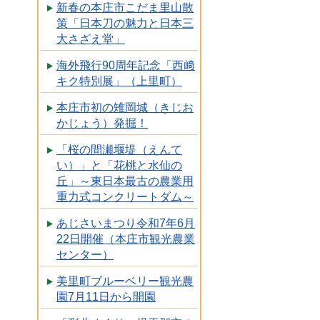
新春の本庄市こだま里山散
策「日本刀の魅力と日本三
大さざえ堂」
海外飛行90周年記念「西﨑
キク特別展」（上里町）
本庄市初の雉岡城（きじお
かじょう）発掘！
「桜の間瀬堰堤（えんて
い）」と「花桃と水仙の
丘」～東日本最古の農業用
重力式コンクリートダム～
あじさいまつり令和7年6月
22日開催（本庄市観光農業
センター）
美里町ブルーベリー観光農
園7月11日から開園