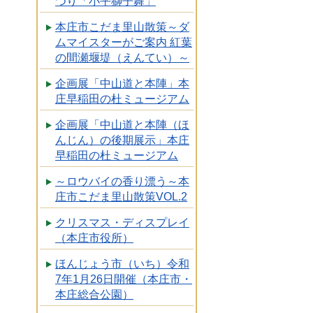
つり「小平獅子舞」
本庄市こだま里山散策～ダ
ムマイスターがご案内 紅葉
の間瀬堰堤（えんてい）～
企画展「中山道と本陣」本
庄早稲田の杜ミュージアム
企画展「中山道と本陣（ほ
んじん）の後期展示」本庄
早稲田の杜ミュージアム
～ロウバイの香り漂う～本
庄市こだま里山散策VOL.2
クリスマス・ディスプレイ
（本庄市役所）
ほんじょう市（いち）令和
7年1月26日開催（本庄市・
本庄総合公園）