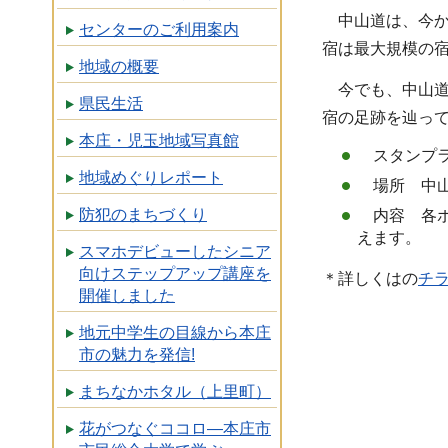
中山道は、今から
センターのご利用案内
宿は最大規模の
地域の概要
今でも、中山道
県民生活
宿の足跡を辿っ
本庄・児玉地域写真館
スタンプラリ
地域めぐりレポート
場所 中山
防犯のまちづくり
内容 各ポ
えます。
スマホデビューしたシニア
向けステップアップ講座を
＊詳しくはの
チラ
開催しました
地元中学生の目線から本庄
市の魅力を発信!
まちなかホタル（上里町）
花がつなぐココロ―本庄市