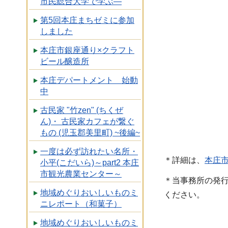
市民総合大学で学ぶ―
第5回本庄まちゼミに参加
しました
本庄市銀座通り×クラフト
ビール醸造所
本庄デパートメント 始動
中
古民家 "竹zen" (ちくぜ
ん)・ 古民家カフェが繋ぐ
もの (児玉郡美里町) ~後編~
一度は必ず訪れたい名所・
＊詳細は、
本庄
小平(こだいら)～part2 本庄
市観光農業センター～
＊当事務所の発
地域めぐりおいしいものミ
ください。
ニレポート（和菓子）
地域めぐりおいしいものミ