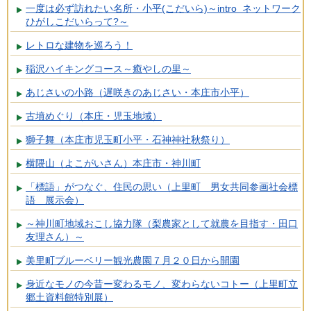
一度は必ず訪れたい名所・小平(こだいら)～intro ネットワーク
ひがしこだいらって?～
レトロな建物を巡ろう！
稲沢ハイキングコース～癒やしの里～
あじさいの小路（遅咲きのあじさい・本庄市小平）
古墳めぐり（本庄・児玉地域）
獅子舞（本庄市児玉町小平・石神神社秋祭り）
横隈山（よこがいさん）本庄市・神川町
「標語」がつなぐ、住民の思い（上里町 男女共同参画社会標
語 展示会）
～神川町地域おこし協力隊（梨農家として就農を目指す・田口
友理さん）～
美里町ブルーベリー観光農園７月２０日から開園
身近なモノの今昔ー変わるモノ、変わらないコトー（上里町立
郷土資料館特別展）