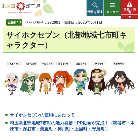
彩の国 埼玉県
緊急・防
情報を探す
メニュー
災
ページ番号：282991
掲載日：2026年6月1日
サイホクセブン（北部地域七市町キ
ャラクター）
サイホクセブンの使用にあたって
埼玉県北部地域7市町の魅力発信！PR動画が完成！（熊谷市・本
庄市・深谷市・美里町・神川町・上里町・寄居町）