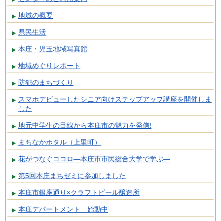
地域の概要
県民生活
本庄・児玉地域写真館
地域めぐりレポート
防犯のまちづくり
スマホデビューしたシニア向けステップアップ講座を開催しま
した
地元中学生の目線から本庄市の魅力を発信!
まちなかホタル（上里町）
花がつなぐココロ―本庄市市民総合大学で学ぶ―
第5回本庄まちゼミに参加しました
本庄市銀座通り×クラフトビール醸造所
本庄デパートメント 始動中