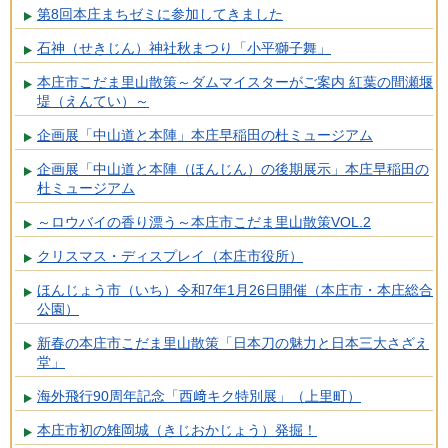
第8回本庄まちゼミに参加してきました
石神（せきじん）神社秋まつり「小平獅子舞」
本庄市こだま里山散策～ダムマイスターがご案内 紅葉の間瀬堰
堤（えんてい）～
企画展「中山道と本陣」本庄早稲田の杜ミュージアム
企画展「中山道と本陣（ほんじん）の後期展示」本庄早稲田の
杜ミュージアム
～ロウバイの香り漂う～本庄市こだま里山散策VOL.2
クリスマス・ディスプレイ（本庄市役所）
ほんじょう市（いち）令和7年1月26日開催（本庄市・本庄総合
公園）
新春の本庄市こだま里山散策「日本刀の魅力と日本三大さざえ
堂」
海外飛行90周年記念「西﨑キク特別展」（上里町）
本庄市初の雉岡城（きじおかじょう）発掘！