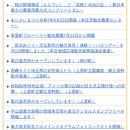
「桜の間瀬堰堤（えんてい）」と「花桃と水仙の丘」～東日本
最古の農業用重力式コンクリートダム～
あじさいまつり令和7年6月22日開催（本庄市観光農業センタ
ー）
美里町ブルーベリー観光農園7月11日から開園
「彩北めぐり～児玉郡市の魅力発見！体験！～バスツアー」8
月1日開催しました（本庄地域広域観光振興協議会後援）
梨の直売所がオープンしています！（神川町）
西﨑キクと埼玉県の女性偉人たち（上里町立図書館・郷土資料
館共催展）（上里町）
終戦80年特別企画「アメリカ軍の記録が語る児玉飛行場への空
襲」（上里町立郷土資料館）（上里町）
梨の直売所がオープンしています！（上里町）
中山道最大規模の宿場本庄宿を巡るデジタルスタンプラリーを
開催します！
魅力発見彩北グルメインスタグラムフォトコンテストを開催し