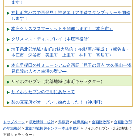
ます！
神川町営バスで再発見！神泉エリア周遊スタンプラリーを開催
します！
本庄クリスマスマーケットを開催します！（本庄市）
クリスマス・ディスプレイ（本庄市役所）
埼玉県北部地域7市町の魅力発信！PR動画が完成！（熊谷市・
本庄市・深谷市・美里町・上里町・神川町・寄居町）
本庄早稲田の杜ミュージアム企画展「児玉の原点 大久保山―浅
見丘陵の人々と生活の歴史―」
サイホクセブン（北部地域七市町キャラクター）
サイホクセブンの使用にあたって
梨の直売所がオープンし始めました！（神川町）
トップページ
>
県政情報・統計
>
県概要
>
組織案内
>
企画財政部
>
企画財政部
の地域機関
>
北部地域振興センター本庄事務所
> サイホクセブン（北部地域七
市町キャラクター）