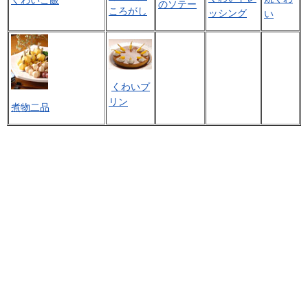
のソテー
ころがし
ッシング
い
くわいプ
リン
煮物二品