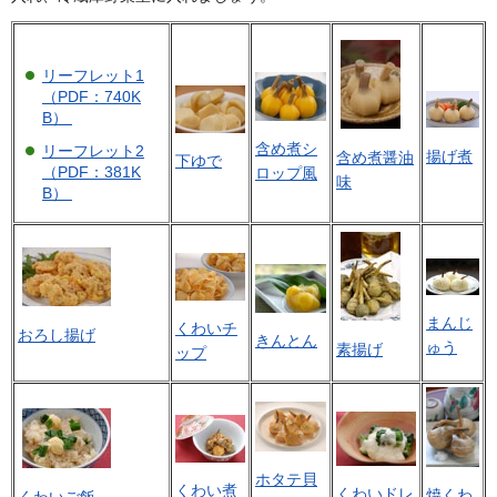
リーフレット1
（PDF：740K
B）
含め煮シ
リーフレット2
揚げ煮
含め煮醤油
下ゆで
（PDF：381K
ロップ風
味
B）
まんじ
くわいチ
おろし揚げ
きんとん
ゅう
素揚げ
ップ
ホタテ貝
くわい煮
くわいドレ
焼くわ
くわいご飯