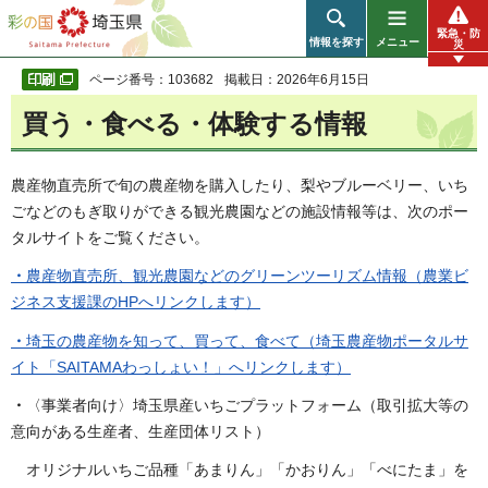
彩の国 埼玉県
緊急・防
情報を探す
メニュー
災
ページ番号：103682
掲載日：2026年6月15日
買う・食べる・体験する情報
農産物直売所で旬の農産物を購入したり、梨やブルーベリー、いち
ごなどのもぎ取りができる観光農園などの施設情報等は、次のポー
タルサイトをご覧ください。
・
農産物直売所、観光農園などのグリーンツーリズム情報（農業ビ
ジネス支援課のHPへリンクします）
・
埼玉の農産物を知って、買って、食べて（埼玉農産物ポータルサ
イト「SAITAMAわっしょい！」へリンクします）
・
〈事業者向け〉埼玉県産いちごプラットフォーム（取引拡大等の
意向がある生産者、生産団体リスト）
オリジナルいちご品種「あまりん」「かおりん」「べにたま」を