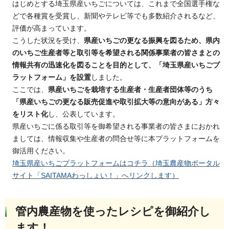
はじめとする埼玉県産いちごについては、これまで全国選手権な
どで各種賞を受賞し、新聞やテレビ等でも多数紹介されるなど、
評価が高まっています。
こうした状況を受け、
県産いちごの更なる振興を図るため、県内
のいちご生産者等と取引等を希望される関係事業者の皆さまとの
情報共有の迅速化を図ることを目的として、「埼玉県産いちごプ
ラットフォーム」を設置
しました。
ここでは、
県産いちごを栽培する生産者・生産者団体等のうち
「県産いちごの更なる販売促進や取引拡大等の意向がある」方々
をリスト化
し、公表しています。
県産いちごに係る取引等を御希望される事業者の皆さまにおかれ
ましては、情報収集や生産者の問合せ等に本プラットフォームを
御活用ください。
埼玉県産いちごプラットフォームはコチラ（埼玉農産物ポータル
サイト「SAITAMAわっしょい！」へリンクします）
管内農産物を使ったレシピを御紹介し
ます！