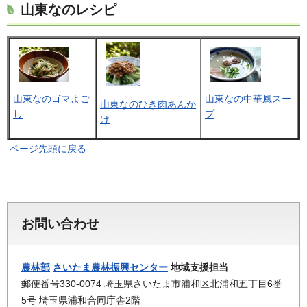
山東なのレシピ
山東なのゴマよご
山東なの中華風スー
山東なのひき肉あんか
し
プ
け
ページ先頭に戻る
お問い合わせ
農林部
さいたま農林振興センター
地域支援担当
郵便番号330-0074 埼玉県さいたま市浦和区北浦和五丁目6番
5号 埼玉県浦和合同庁舎2階