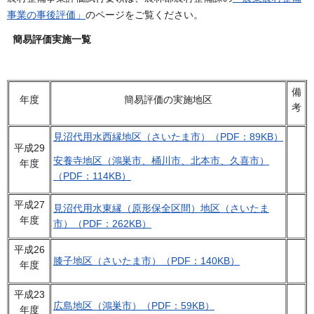
事業の事後評価」
のページをご覧ください。
簡易評価実施一覧
備
年度
簡易評価の実施地区
考
見沼代用水西縁地区（さいたま市）（PDF：89KB）
平成29
安養寺地区（鴻巣市、桶川市、北本市、久喜市）
年度
（PDF：114KB）
平成27
見沼代用水東縁（原形保全区間）地区（さいたま
年度
市）（PDF：262KB）
平成26
膝子地区（さいたま市）（PDF：140KB）
年度
平成23
広島地区（鴻巣市）（PDF：59KB）
年度