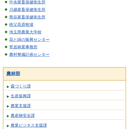
中央家畜保健衛生所
川越家畜保健衛生所
熊谷家畜保健衛生所
秩父高原牧場
埼玉県農業大学校
花と緑の振興センター
寄居林業事務所
農村整備計画センター
農林部
森づくり課
生産振興課
農業支援課
農産物安全課
農業ビジネス支援課