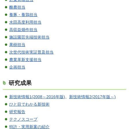
酪農担当
養豚・養鶏担当
水田高度利用担当
高収益畑作担当
施設園芸先端技術担当
果樹担当
次世代技術実証普及担当
農業革新支援担当
企画担当
研究成果
新技術情報1(2008～2016年版)
、
新技術情報2(2017年版～)
ひと目でわかる新技術
研究報告
テクノスコープ
特許・実用新案の紹介