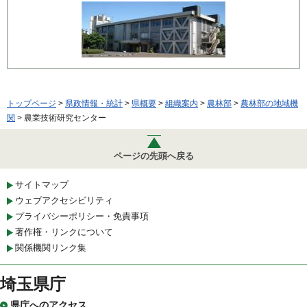
トップページ
>
県政情報・統計
>
県概要
>
組織案内
>
農林部
>
農林部の地域機
関
> 農業技術研究センター
ページの先頭へ戻る
サイトマップ
ウェブアクセシビリティ
プライバシーポリシー・免責事項
著作権・リンクについて
関係機関リンク集
埼玉県庁
県庁へのアクセス