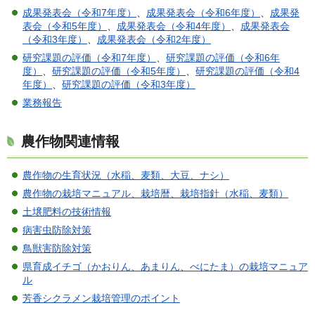
成果発表会（令和7年度）
、
成果発表会（令和6年度）
、
成果発
表会（令和5年度）
、
成果発表会（令和4年度）
、
成果発表会
（令和3年度）
、
成果発表会（令和2年度）
研究課題の評価（令和7年度）
、
研究課題の評価（令和6年
度）
、
研究課題の評価（令和5年度）
、
研究課題の評価（令和4
年度）
、
研究課題の評価（令和3年度）
業務報告
農作物関連情報
農作物の生育状況（水稲、麦類、大豆、ナシ）
農作物の栽培マニュアル、栽培暦、栽培指針（水稲、麦類）
土壌肥料の技術情報
病害虫防除対策
鳥獣害防除対策
県育成イチゴ（かおりん、あまりん、べにたま）の栽培マニュア
ル
芳香シクラメン栽培管理のポイント