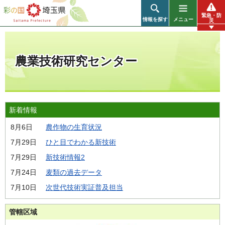
彩の国 埼玉県
緊急・防
情報を探す
メニュー
災
農業技術研究センター
新着情報
8月6日
農作物の生育状況
7月29日
ひと目でわかる新技術
7月29日
新技術情報2
7月24日
麦類の過去データ
7月10日
次世代技術実証普及担当
管轄区域