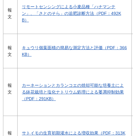
リモートセンシングによる小麦品種「ハナマンテ
報
ン」、「さとのそら」の追肥診断方法（PDF：492K
文
B）
報
キュウリ個葉面積の簡易な測定方法と評価（PDF：366
文
KB）
報
カーネーションとカランコエの焼却可能な培養土によ
文
る鉢花栽培と塩化ナトリウム処理による萎凋抑制効果
（PDF：291KB）
報
サトイモの生育初期灌水による増収効果（PDF：313K