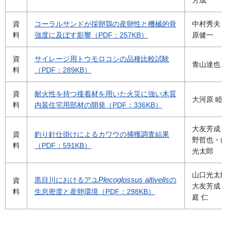
資
コーラルサンドが採卵鶏の産卵性と機械的骨
中村秀夫
料
強度に及ぼす影響（PDF：257KB）
原健一
資
サイレージ用トウモロコシの品種比較試験
青山達也
料
（PDF：289KB）
資
耐火性を持つ接着材を用いた火災に強い木質
大河原 睦
料
内装住宅用部材の開発（PDF：336KB）
大友芳成
資
釣り針仕掛けによるカワウの捕獲調査結果
野哲也・
料
（PDF：591KB）
光太郎
山口光太
黒目川におけるアユ
Plecoglossus altivelis
の
資
大友芳成
料
生息密度と産卵環境（PDF：298KB）
庭 仁