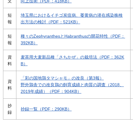
文
向上技術（PDF：418KB）
短
埼玉県におけるイチゴ炭疽病、萎黄病の潜在感染株検
報
出方法の検討（PDF：521KB）
短
種々のZephyranthesとHabranthusの開花特性（PDF：
報
392KB）
資
麦茶用大麦新品種「さちかぜ」の栽培法（PDF：362K
料
B）
「彩の国地鶏タマシャモ」の改良（第3報）
資
野外鶏舎での改良鶏の飼育成績と肉質の調査（2018、
料
2019年成績）（PDF：904KB）
抄
抄録一覧（PDF：290KB）
録