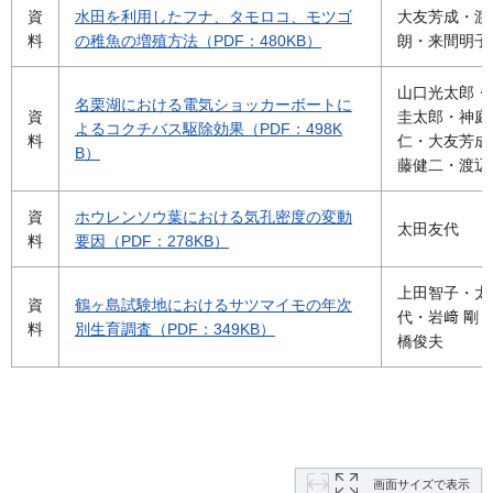
資
水田を利用したフナ、タモロコ、モツゴ
大友芳成・渡
料
の稚魚の増殖方法（PDF：480KB）
朗・来間明子
山口光太郎・
名栗湖における電気ショッカーボートに
資
圭太郎・神庭
よるコクチバス駆除効果（PDF：498K
料
仁・大友芳成
B）
藤健二・渡辺
資
ホウレンソウ葉における気孔密度の変動
太田友代
料
要因（PDF：278KB）
上田智子・太
資
鶴ヶ島試験地におけるサツマイモの年次
代・岩﨑 剛
料
別生育調査（PDF：349KB）
橋俊夫
画面サイズで表示