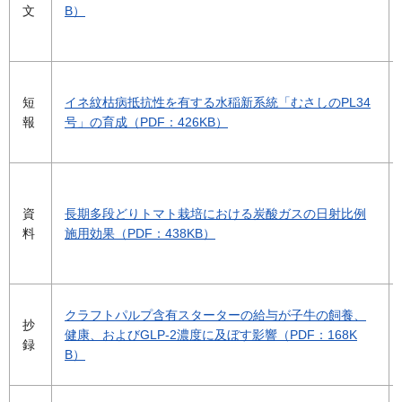
文
B）
短
イネ紋枯病抵抗性を有する水稲新系統「むさしのPL34
報
号」の育成（PDF：426KB）
資
長期多段どりトマト栽培における炭酸ガスの日射比例
料
施用効果（PDF：438KB）
クラフトパルプ含有スターターの給与が子牛の飼養、
抄
健康、およびGLP-2濃度に及ぼす影響（PDF：168K
録
B）