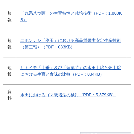
短
「丸系八つ頭」の生育特性と栽培技術（PDF：1,800K
報
B）
短
二ホンナシ「彩玉」における高品質果実安定生産技術
報
（第三報）（PDF：633KB）
短
サトイモ「土垂」及び「蓮葉芋」の水田土壌と畑土壌
報
における生育と食味の比較（PDF：834KB）
資
水田におけるゴマ栽培法の検討（PDF：5,379KB）
料