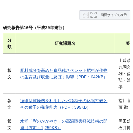
画面サイズで表示
研究報告第16号（平成29年発行）
分
研究課題名
著
類
山﨑晴
丸岡久
報
肥料成分を高めた食品残さペレット肥料が作物
雄・佐
文
の生育及び収量に及ぼす影響（PDF：642KB）
弘・浅
孝
報
循環型乾燥機を利用した水稲種子の休眠打破と
荒川 
文
その種子の発芽能力（PDF：395KB）
藤 徹
報
水稲「彩のかがやき」の高温障害軽減技術の開
岡田雄
文
発（PDF：1,259KB）
石井博