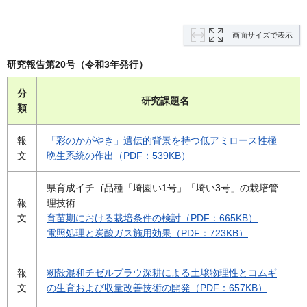
画面サイズで表示
研究報告第20号（令和3年発行）
分
研究課題名
類
報
「彩のかがやき」遺伝的背景を持つ低アミロース性極
文
晩生系統の作出（PDF：539KB）
県育成イチゴ品種「埼園い1号」「埼い3号」の栽培管
報
理技術
文
育苗期における栽培条件の検討（PDF：665KB）
電照処理と炭酸ガス施用効果（PDF：723KB）
報
籾殻混和チゼルプラウ深耕による土壌物理性とコムギ
文
の生育および収量改善技術の開発（PDF：657KB）