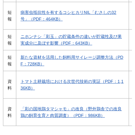
短
病害虫抵抗性を有するコシヒカリNIL「むさしの32
報
号」（PDF：464KB）
短
ニホンナシ「彩玉」の貯蔵条件の違いが貯蔵性及び果
報
実成分に及ぼす影響（PDF：643KB）
短
新たな資材を活用した飼料用サイレージ調整方法（PD
報
F：728KB）
資
トマト土耕栽培における次世代技術の実証（PDF：1,1
料
36KB）
資
「彩の国地鶏タマシャモ」の改良（野外鶏舎での改良
料
鶏の飼育生育と肉質調査）（PDF：986KB）