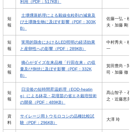
利用（PDF：517KB）
土壌燻蒸処理による殺線虫粒剤の減衰及
短
佐藤一弘・植
び土壌微生物に及ぼす影響（PDF：303K
報
夫・加藤 剛
B）
短
実用的鶏舎におけるLED照明の経済効果
中村秀夫・杉
報
と産卵性への影響（PDF：289KB）
一
摘心がダイズ在来品種「行田在来」の収
短
箕田豊尚・関
量及び倒伏に及ぼす影響（PDF：332K
報
司・加藤 徹
B）
日没後の短時間昇温処理（EOD-heatin
短
髙山智子・石
g）による鉢花・花壇苗の省エネ栽培技術
報
之・近藤恵
の開発（PDF：489KB）
資
サイレージ用トウモロコシの品種比較試
大澤 玲
料
験（PDF：296KB）