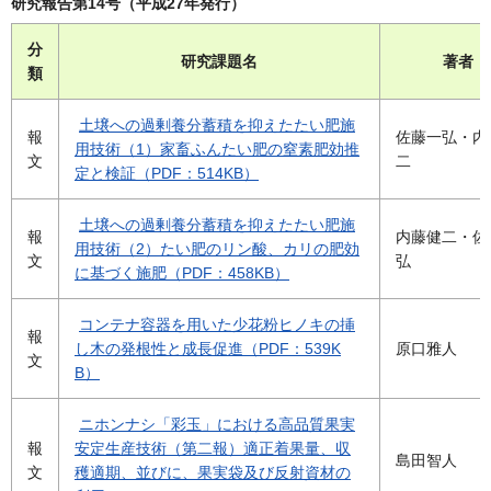
研究報告第14号（平成27年発行）
分
研究課題名
著者
類
土壌への過剰養分蓄積を抑えたたい肥施
報
佐藤一弘・内
用技術（1）家畜ふんたい肥の窒素肥効推
文
二
定と検証（PDF：514KB）
土壌への過剰養分蓄積を抑えたたい肥施
報
内藤健二・佐
用技術（2）たい肥のリン酸、カリの肥効
文
弘
に基づく施肥（PDF：458KB）
コンテナ容器を用いた少花粉ヒノキの挿
報
し木の発根性と成長促進（PDF：539K
原口雅人
文
B）
ニホンナシ「彩玉」における高品質果実
報
安定生産技術（第二報）適正着果量、収
島田智人
文
穫適期、並びに、果実袋及び反射資材の