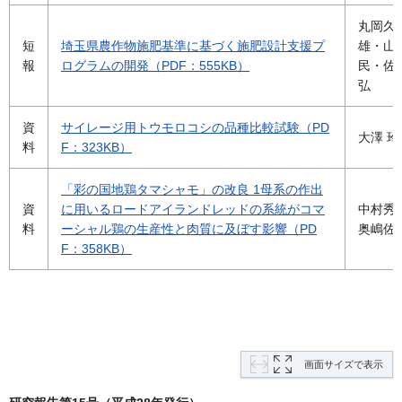
丸岡久
短
埼玉県農作物施肥基準に基づく施肥設計支援プ
雄・山
報
ログラムの開発（PDF：555KB）
民・佐
弘
資
サイレージ用トウモロコシの品種比較試験（PD
大澤 玲
料
F：323KB）
「彩の国地鶏タマシャモ」の改良 1母系の作出
資
に用いるロードアイランドレッドの系統がコマ
中村秀
料
ーシャル鶏の生産性と肉質に及ぼす影響（PD
奥嶋佐
F：358KB）
画面サイズで表示