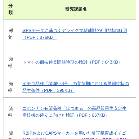
分
研究課題名
類
報
GPSデータに基づくアライグマ雌成獣の行動域の解明
文
（PDF：876KB）
短
トマトの側枝伸長開始時期の検討（PDF：643KB）
報
短
イチゴ品種「埼園い3号」の育苗期における萎縮症状の
報
発生条件（PDF：395KB）
資
ニホンナシ有望品種「はつまる」の高品質果実安定生
料
産技術の確立に向けた検証（PDF：637KB）
資
RBIPおよびCAPSマーカーを用いた埼玉県育成イチゴ