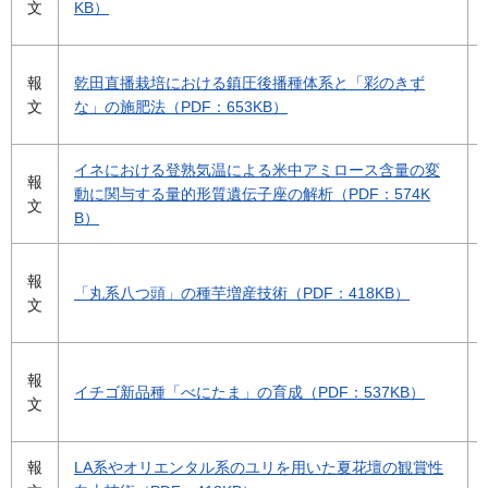
文
KB）
報
乾田直播栽培における鎮圧後播種体系と「彩のきず
文
な」の施肥法（PDF：653KB）
イネにおける登熟気温による米中アミロース含量の変
報
動に関与する量的形質遺伝子座の解析（PDF：574K
文
B）
報
「丸系八つ頭」の種芋増産技術（PDF：418KB）
文
報
イチゴ新品種「べにたま」の育成（PDF：537KB）
文
報
LA系やオリエンタル系のユリを用いた夏花壇の観賞性