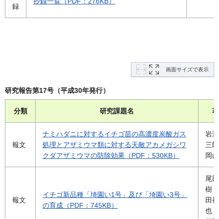
抄録一覧（PDF：276KB）
録
画面サイズで表示
研究報告第17号（平成30年発行）
分類
研究課題名
著
ナミハダニに対するイチゴ苗の高濃度炭酸ガス
岩瀬
報文
処理とアザミウマ類に対する天敵アカメガシワ
三郎
クダアザミウマの防除効果（PDF：530KB）
岡山
尾田
樹・
イチゴ新品種「埼園い1号」及び「埼園い3号」
報文
田裕
の育成（PDF：745KB）
也・