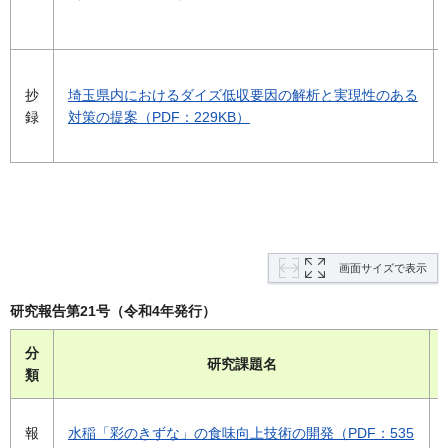
抄
埼玉県内におけるダイズ低収要因の解析と実現性のある
録
対策の提案（PDF：229KB）
画面サイズで表示
研究報告第21号（令和4年発行）
分
研究課題名
類
報
水稲「彩のきずな」の食味向上技術の開発（PDF：535