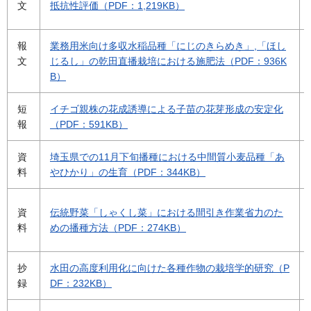
文
抵抗性評価（PDF：1,219KB）
報
業務用米向け多収水稲品種「にじのきらめき」,「ほし
文
じるし」の乾田直播栽培における施肥法（PDF：936K
B）
短
イチゴ親株の花成誘導による子苗の花芽形成の安定化
報
（PDF：591KB）
資
埼玉県での11月下旬播種における中間質小麦品種「あ
料
やひかり」の生育（PDF：344KB）
資
伝統野菜「しゃくし菜」における間引き作業省力のた
料
めの播種方法（PDF：274KB）
抄
水田の高度利用化に向けた各種作物の栽培学的研究（P
録
DF：232KB）