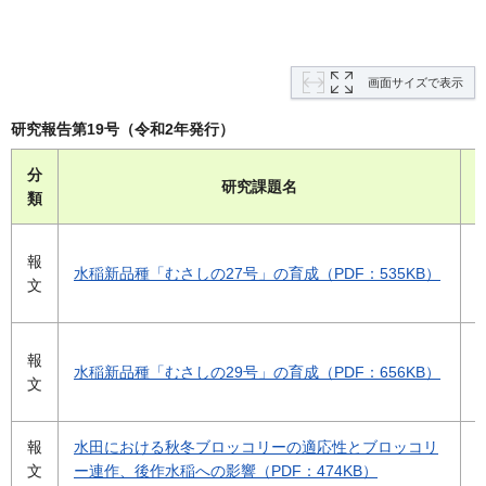
画面サイズで表示
研究報告第19号（令和2年発行）
分
研究課題名
類
報
水稲新品種「むさしの27号」の育成（PDF：535KB）
文
報
水稲新品種「むさしの29号」の育成（PDF：656KB）
文
報
水田における秋冬ブロッコリーの適応性とブロッコリ
文
ー連作、後作水稲への影響（PDF：474KB）