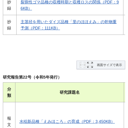
抄
裂蒴性ゴマ品種の収穫時期と収穫ロスの関係（PDF：9
録
6KB）
抄
主茎径を用いたダイズ品種「里のほほえみ」の乾物重
録
予測（PDF：111KB）
画面サイズで表示
研究報告第22号（令和5年発行）
分
研究課題名
類
報
水稲新品種「えみほころ」の育成（PDF：3,450KB）
文