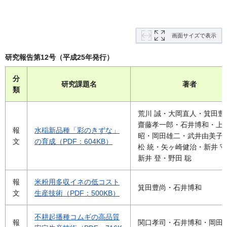
画面サイズで表示
研究報告第12号（平成25年発行）
分
研究課題名
著者
類
荒川 誠・大岡直人・箕田豊
齋藤孝一郎・石井博和・上
報
水稲新品種「彩のきずな」
昭・岡田雄二・武井由美子
文
の育成（PDF：604KB）
松 統・矢ヶ崎健治・新井 
新井 登・野田 聡
報
米粉用多収イネの低コスト
箕田豊尚・石井博和
文
生産技術（PDF：500KB）
不耕起播種コムギの高品質
報
関口孝司・石井博和・岡田