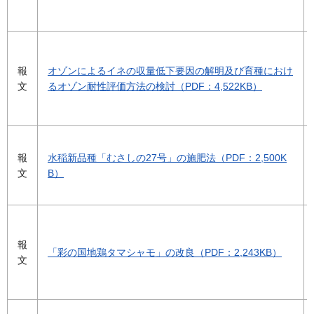
報
オゾンによるイネの収量低下要因の解明及び育種におけ
文
るオゾン耐性評価方法の検討（PDF：4,522KB）
報
水稲新品種「むさしの27号」の施肥法（PDF：2,500K
文
B）
報
「彩の国地鶏タマシャモ」の改良（PDF：2,243KB）
文