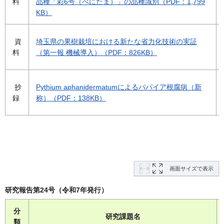
料
品種「彩6号（べにたま）」の品種識別（PDF：1,799
KB）
資
埼玉県の果樹栽培における新たな省力化技術の実証
料
（第一報 機械導入）（PDF：826KB）
抄
Pythium aphanidermatumによるパパイア根腐病（新
録
称）（PDF：138KB）
画面サイズで表示
研究報告第24号（令和7年発行）
分
研究課題名
類