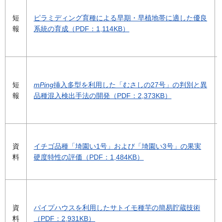
短
ピラミディング育種による早期・早植地帯に適した優良
報
系統の育成（PDF：1,114KB）
短
mPing
挿入多型を利用した「むさしの27号」の判別と異
報
品種混入検出手法の開発（PDF：2,373KB）
資
イチゴ品種「埼園い1号」および「埼園い3号」の果実
料
硬度特性の評価（PDF：1,484KB）
資
パイプハウスを利用したサトイモ種芋の簡易貯蔵技術
料
（PDF：2,931KB）