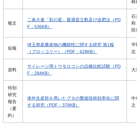
林延
石井
二条大麦「彩の星」最適苗立数及び追肥法（PD
報文
和・
F：536KB）
田豊
埼玉県産農産物の機能性に関する研究 第1報
平野
短報
（ブロッコリー）（PDF：628KB）
志
サイレージ用トウモロコシの品種比較試験（PD
資料
大澤
F：284KB）
特別
研究
体外生産胚を用いたブタの繁殖技術効率化に関
中村
報告
する研究（PDF：378KB）
之
（要
約）