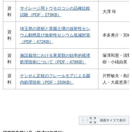
資
サイレージ用トウモロコシの品種比較
大澤 玲
料
試験（PDF：279KB）
埼玉県の茶樹と茶園土壌の放射性セシ
資
ウム動態及び放射性セシウム低減対策
本多勇介・宮崎
料
（PDF：472KB）
資
施設栽培における果菜類の効率的残渣
塚澤和憲・清野
料
処理技術について（PDF：478KB）
樹・小礒由美
資
ナシせん定枝のフレールモアによる園
片野敏夫・島田
料
内処理技術（PDF：259KB）
人・大庭恵美子
画面サイズで表示