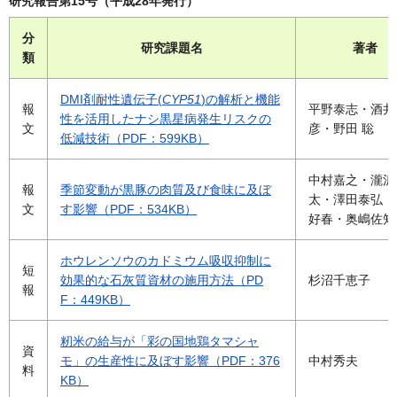
研究報告第15号（平成28年発行）
分
研究課題名
著者
類
DMI剤耐性遺伝子(
CYP51
)の解析と機能
報
平野泰志・酒井
性を活用したナシ黒星病発生リスクの
文
彦・野田 聡
低減技術（PDF：599KB）
中村嘉之・瀧沢
報
季節変動が黒豚の肉質及び食味に及ぼ
太・澤田泰弘・
文
す影響（PDF：534KB）
好春・奥嶋佐知
ホウレンソウのカドミウム吸収抑制に
短
効果的な石灰質資材の施用方法（PD
杉沼千恵子
報
F：449KB）
籾米の給与が「彩の国地鶏タマシャ
資
モ」の生産性に及ぼす影響（PDF：376
中村秀夫
料
KB）