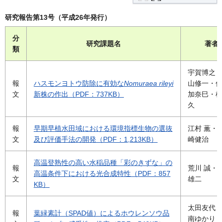
研究報告第13号（平成26年発行）
分
研究課題名
著者
類
宇賀博之
報
ハスモンヨトウ防除に有効な
Nomuraea rileyi
山修一・
文
新株の作出（PDF：737KB）
加奈巳・
久
報
早期早植水田域における環境指標生物の選抜
江村 薫・
文
及び評価手法の開発（PDF：1,213KB）
崎健治
高温登熟性の高い水稲品種「彩のきずな」の
報
荒川 誠・
高温条件下における光合成特性（PDF：857
文
雄二
KB）
太田友代
報
葉緑素計（SPAD値）によるホウレンソウ品
南ゆかり