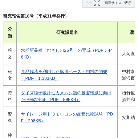
画面サイズで表示
研究報告第18号（平成31年発行）
分
研究課題名
著
類
報
水稲新品種「むさしの26号」の育成（PDF：44
大岡直
文
8KB）
報
食品残渣を利用した豚用ペースト飼料の開発
中村嘉
文
（PDF：1,383KB）
瀧沢慶
資
ダイズ種子吸汁性カメムシ類の被害軽減に向け
植竹恒
料
たIPMの実証（PDF：595KB）
酒井和
資
サイレージ用トウモロコシの品種比較試験（PD
安川結
料
F：298KB）
抄