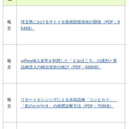
報
埼玉県におけるサトイモ疫病防除技術の開発（PDF：9
文
54KB）
報
mPing
挿入多型を利用した「えみほころ」の識別と異
文
品種混入の検出技術の検討（PDF：688KB）
報
リモートセンシングによる水稲品種「コシヒカリ」、
文
「彩のかがやき」の穂肥診断方法（PDF：709KB）