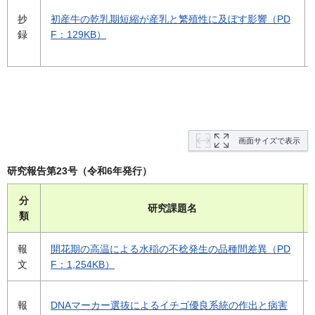
抄
初産牛の乾乳期短縮が産乳と繁殖性に及ぼす影響（PD
録
F：129KB）
画面サイズで表示
研究報告第23号（令和6年発行）
分
研究課題名
類
報
開花期の高温による水稲の不稔発生の品種間差異（PD
文
F：1,254KB）
報
DNAマーカー選抜によるイチゴ優良系統の作出と病害