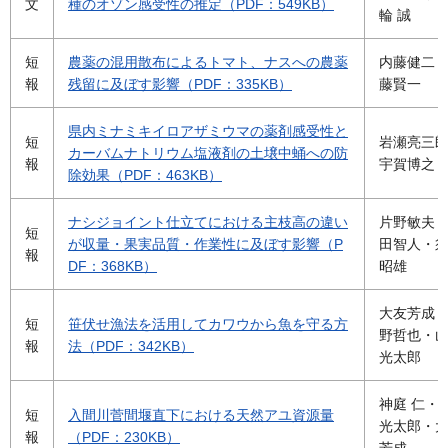
文
種のオゾン感受性の推定（PDF：549KB）
輪 誠
短
農薬の混用散布によるトマト、ナスへの農薬
内藤健二
報
残留に及ぼす影響（PDF：335KB）
藤賢一
県内ミナミキイロアザミウマの薬剤感受性と
短
岩瀬亮三
カーバムナトリウム塩液剤の土壌中蛹への防
報
宇賀博之
除効果（PDF：463KB）
ナシジョイント仕立てにおける主枝高の違い
片野敏夫
短
が収量・果実品質・作業性に及ぼす影響（P
田智人・
報
DF：368KB）
昭雄
大友芳成
短
笹伏せ漁法を活用してカワウから魚を守る方
野哲也・
報
法（PDF：342KB）
光太郎
神庭 仁・
短
入間川菅間堰直下における天然アユ資源量
光太郎・
報
（PDF：230KB）
芳成