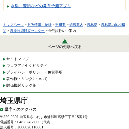
水稲、麦類などの発育予測アプリ
トップページ
>
県政情報・統計
>
県概要
>
組織案内
>
農林部
>
農林部の地域機
関
>
農業技術研究センター
> 受託試験のご案内
ページの先頭へ戻る
サイトマップ
ウェブアクセシビリティ
プライバシーポリシー・免責事項
著作権・リンクについて
関係機関リンク集
埼玉県庁
県庁へのアクセス
〒330-9301 埼玉県さいたま市浦和区高砂三丁目15番1号
電話番号：048-824-2111（代表）
法人番号：1000020110001