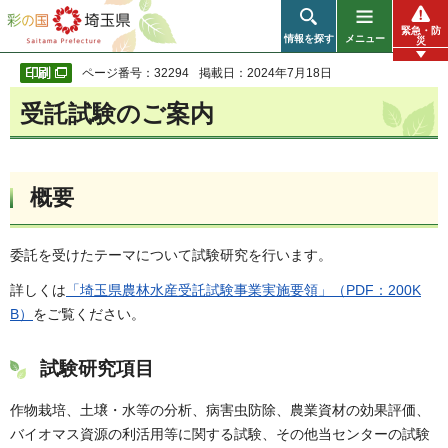
彩の国 埼玉県
緊急・防
情報を探す
メニュー
災
ページ番号：32294
掲載日：2024年7月18日
受託試験のご案内
概要
委託を受けたテーマについて試験研究を行います。
詳しくは
「埼玉県農林水産受託試験事業実施要領」（PDF：200K
B）
をご覧ください。
試験研究項目
作物栽培、土壌・水等の分析、病害虫防除、農業資材の効果評価、
バイオマス資源の利活用等に関する試験、その他当センターの試験