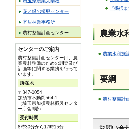
埼玉県農業大学校
『採択ま
花と緑の振興センター
寄居林業事務所
農業水
農村整備計画センター
センターのご案内
農業水利施
農村整備計画センターは、農
業農村整備のための調査及び
計画等に関する業務を行って
います。
要綱
所在地
〒347-0054
加須市不動岡564-1
農村整備計
（埼玉県加須農林振興センタ
ー庁舎3階）
受付時間
8時30分から17時15分
お問い合