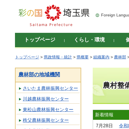
彩の国 埼玉県
Foreign Langu
トップページ
くらし・環境
トップページ
>
県政情報・統計
>
県概要
>
組織案内
>
農林部
農林部の地域機関
農村整
さいたま農林振興センター
川越農林振興センター
東松山農林振興センター
新着情報
秩父農林振興センター
7月28日
令和