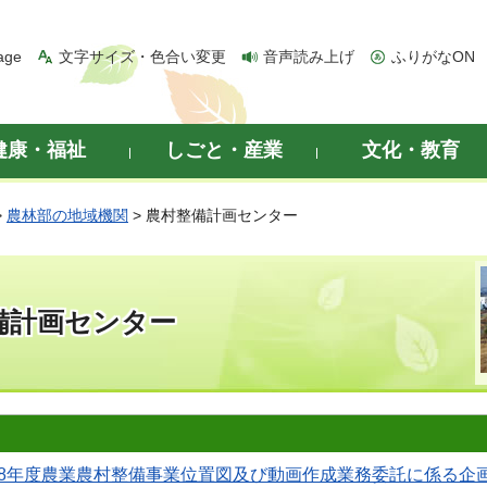
age
文字サイズ・色合い変更
音声読み上げ
ふりがなON
健康・福祉
しごと・産業
文化・教育
>
農林部の地域機関
> 農村整備計画センター
備計画センター
8年度農業農村整備事業位置図及び動画作成業務委託に係る企