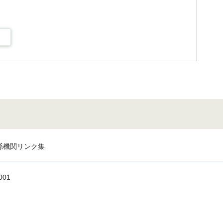
係機関リンク集
001