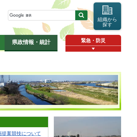
組織から
探す
緊急・防災
県政情報・統計
画提案競技について