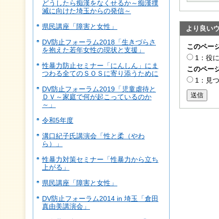
どうしたら痴漢をなくせるか～痴漢撲
滅に向けた埼玉からの発信～
県民講座「障害と女性」
より良い
DV防止フォーラム2018「生きづらさ
このペー
を抱えた若年女性の現状と支援」
1：役
性暴力防止セミナー「にんしん」にま
このペー
つわる全てのＳＯＳに寄り添うために
1：見
DV防止フォーラム2019「児童虐待と
送信
ＤＶ～家庭で何が起こっているのか
～」
令和5年度
溝口紀子氏講演会「性と柔（やわ
ら）」
性暴力対策セミナー「性暴力から立ち
上がる」
県民講座「障害と女性」
DV防止フォーラム2014 in 埼玉「倉田
真由美講演会」