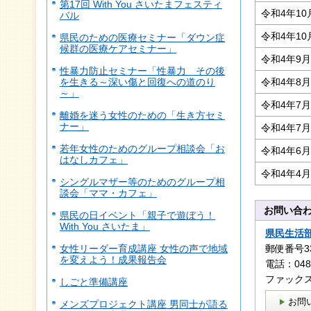
第17回 With You さいたまフェスティ
令和4年10
バル
令和4年10
県民のための医療セミナー「ダウン症
候群の医療ケアセミナー」
令和4年9
性暴力防止セミナー「性暴力 その後
を生きる～深い傷と回復への道のり
令和4年8
～」
令和4年7
離婚を迷う女性のための「生き方セミ
ナー」
令和4年7
若年女性のためのグループ相談会「お
令和4年6
はなしカフェ」
令和4年4
シングルマザー等のためのグループ相
談会「ママ・カフェ」
お問い合
県民の日イベント「親子で遊ぼう！
With You さいたま」
県民生活
女性リーダー育成講座 女性の声で地域
郵便番号3
を変えよう！成果報告会
電話：048-
ファックス：
しごと準備講座
お問
メンズプロジェクト講座 男同士が語る