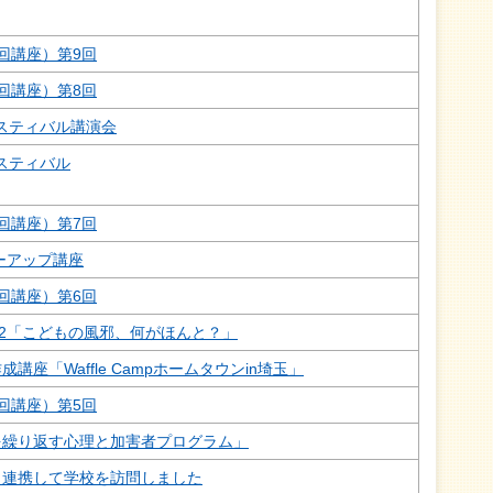
回講座）第9回
回講座）第8回
フェスティバル講演会
ェスティバル
回講座）第7回
ーアップ講座
回講座）第6回
22「こどもの風邪、何がほんと？」
座「Waffle Campホームタウンin埼玉」
回講座）第5回
Vを繰り返す心理と加害者プログラム」
Sと連携して学校を訪問しました