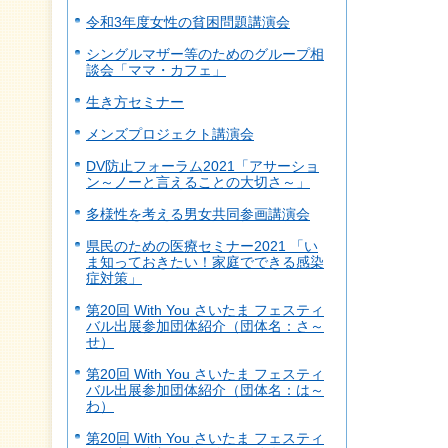
令和3年度女性の貧困問題講演会
シングルマザー等のためのグループ相
談会「ママ・カフェ」
生き方セミナー
メンズプロジェクト講演会
DV防止フォーラム2021「アサーショ
ン～ノーと言えることの大切さ～」
多様性を考える男女共同参画講演会
県民のための医療セミナー2021 「い
ま知っておきたい！家庭でできる感染
症対策」
第20回 With You さいたま フェスティ
バル出展参加団体紹介（団体名：さ～
せ）
第20回 With You さいたま フェスティ
バル出展参加団体紹介（団体名：は～
わ）
第20回 With You さいたま フェスティ