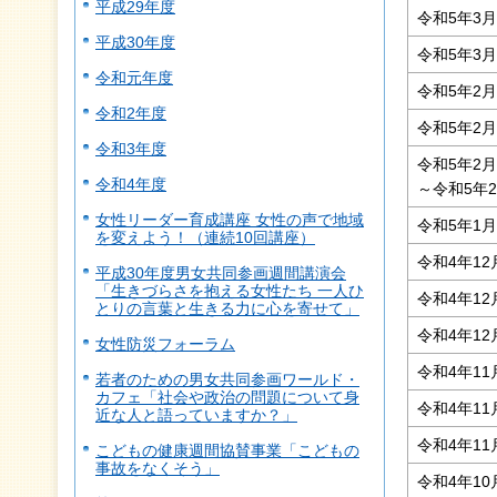
平成29年度
令和5年3
平成30年度
令和5年3
令和元年度
令和5年2
令和2年度
令和5年2
令和3年度
令和5年2
令和4年度
～令和5年
女性リーダー育成講座 女性の声で地域
令和5年1
を変えよう！（連続10回講座）
令和4年12
平成30年度男女共同参画週間講演会
「生きづらさを抱える女性たち 一人ひ
令和4年12
とりの言葉と生きる力に心を寄せて」
令和4年1
女性防災フォーラム
令和4年11
若者のための男女共同参画ワールド・
カフェ「社会や政治の問題について身
令和4年11
近な人と語っていますか？」
令和4年11
こどもの健康週間協賛事業「こどもの
事故をなくそう」
令和4年10