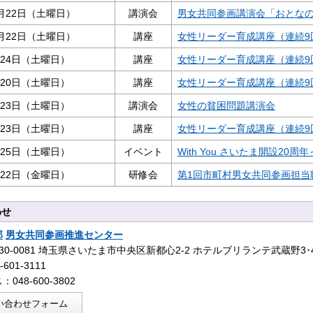
月22日（土曜日）
講演会
男女共同参画講演会「おとな
月22日（土曜日）
講座
女性リーダー育成講座（連続9
月24日（土曜日）
講座
女性リーダー育成講座（連続9
月20日（土曜日）
講座
女性リーダー育成講座（連続9
月23日（土曜日）
講演会
女性の貧困問題講演会
月23日（土曜日）
講座
女性リーダー育成講座（連続9
月25日（土曜日）
イベント
With You さいたま開設2
月22日（金曜日）
研修会
第1回市町村男女共同参画担当
わせ
部
男女共同参画推進センター
30-0081 埼玉県さいたま市中央区新都心2‐2 ホテルブリランテ武蔵野3･
601-3111
048-600-3802
い合わせフォーム