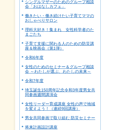
シングルマザーのためのグループ相談
会「おはなしカフェ」
働きたい・働き続けたい子育てママの
おしゃべりサロン
理科大好き！集まれ 女性科学者のた
まごたち
子育て支援に関わる人のための防災講
座＆映画会（第1弾）
令和6年度
女性のためのセミナー＆グループ相談
会 ～わたしが選ぶ、わたしの未来～
令和7年度
埼玉誕生150周年記念令和3年度男女共
同参画週間講演会
女性リーダー育成講座 女性の声で地域
を変えよう！（連続9回講座）
男女共同参画で取り組む 防災セミナー
将来計画設計講座