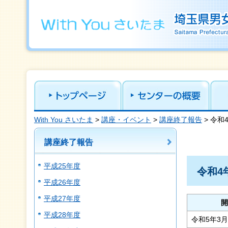
With you さいたま 埼玉県男女共同参画推進センター Saitama Prefect
Gender Equality
With You さいたま
>
講座・イベント
>
講座終了報告
> 令和
講座終了報告
平成25年度
令和4
平成26年度
平成27年度
開
平成28年度
令和5年3