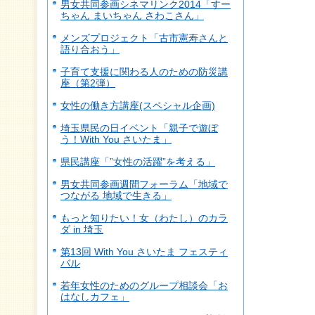
男女共同参画シネマリンク2014「すー
ちゃん まいちゃん さわこさん」
メンズプロジェクト「古市憲寿さんと
語り合おう」
子育て支援に関わる人のための防災講
座（第2弾）
女性の働き方講座(スペシャル企画)
埼玉県民の日イベント「親子で遊ぼ
う！With You さいたま」
県民講座「”女性の活躍”を考える」
男女共同参画週間フォーラム「地域で
つながる 地域で生きる」
もっと知りたい！女（わたし）のカラ
ダ in 埼玉
第13回 With You さいたま フェスティ
バル
若年女性のためのグループ相談会「お
はなしカフェ」