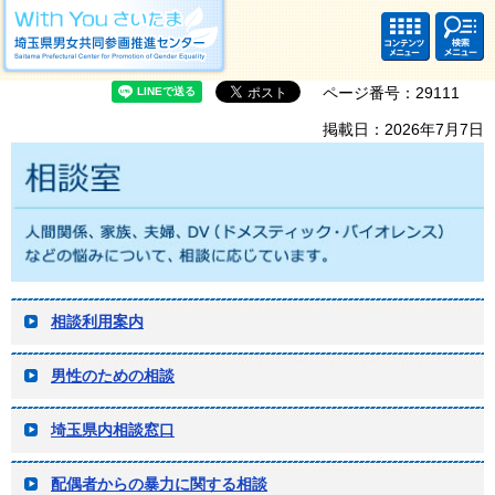
With you さいたま 埼玉県男女共同参画推進センター Saitama Prefectural
Center for Promotion of Gender Equality
コンテ
検索・
ンツメ
共通メ
ニュー
ニュー
ページ番号：29111
掲載日：2026年7月7日
相談利用案内
男性のための相談
埼玉県内相談窓口
配偶者からの暴力に関する相談