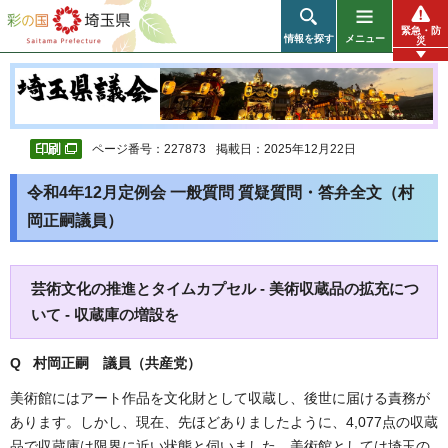
彩の国 埼玉県
緊急・防
情報を探す
メニュー
災
ページ番号：227873
掲載日：2025年12月22日
令和4年12月定例会 一般質問 質疑質問・答弁全文（村
岡正嗣議員）
芸術文化の推進とタイムカプセル - 美術収蔵品の拡充につ
いて - 収蔵庫の増設を
Q 村岡正嗣 議員（共産党）
美術館にはアート作品を文化財として収蔵し、後世に届ける責務が
あります。しかし、現在、先ほどありましたように、4,077点の収蔵
品で収蔵庫は限界に近い状態と伺いました。美術館としては埼玉の