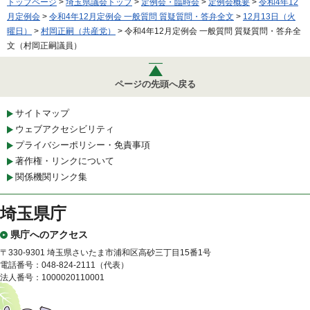
トップページ
>
埼玉県議会トップ
>
定例会・臨時会
>
定例会概要
>
令和4年12
月定例会
>
令和4年12月定例会 一般質問 質疑質問・答弁全文
>
12月13日（火
曜日）
>
村岡正嗣（共産党）
> 令和4年12月定例会 一般質問 質疑質問・答弁全
文（村岡正嗣議員）
ページの先頭へ戻る
サイトマップ
ウェブアクセシビリティ
プライバシーポリシー・免責事項
著作権・リンクについて
関係機関リンク集
埼玉県庁
県庁へのアクセス
〒330-9301 埼玉県さいたま市浦和区高砂三丁目15番1号
電話番号：048-824-2111（代表）
法人番号：1000020110001