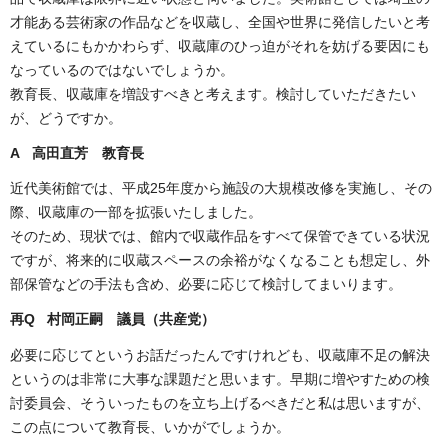
才能ある芸術家の作品などを収蔵し、全国や世界に発信したいと考
えているにもかかわらず、収蔵庫のひっ迫がそれを妨げる要因にも
なっているのではないでしょうか。
教育長、収蔵庫を増設すべきと考えます。検討していただきたい
が、どうですか。
A 高田直芳 教育長
近代美術館では、平成25年度から施設の大規模改修を実施し、その
際、収蔵庫の一部を拡張いたしました。
そのため、現状では、館内で収蔵作品をすべて保管できている状況
ですが、将来的に収蔵スペースの余裕がなくなることも想定し、外
部保管などの手法も含め、必要に応じて検討してまいります。
再Q 村岡正嗣 議員（共産党）
必要に応じてというお話だったんですけれども、収蔵庫不足の解決
というのは非常に大事な課題だと思います。早期に増やすための検
討委員会、そういったものを立ち上げるべきだと私は思いますが、
この点について教育長、いかがでしょうか。