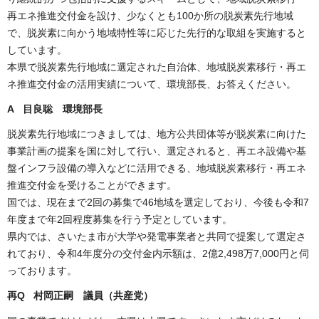
再エネ推進交付金を設け、少なくとも100か所の脱炭素先行地域
で、脱炭素に向かう地域特性等に応じた先行的な取組を実施すると
しています。
本県で脱炭素先行地域に選定された自治体、地域脱炭素移行・再エ
ネ推進交付金の活用実績について、環境部長、お答えください。
A 目良聡 環境部長
脱炭素先行地域につきましては、地方公共団体等が脱炭素に向けた
事業計画の提案を国に対して行い、選定されると、再エネ設備や基
盤インフラ設備の導入などに活用できる、地域脱炭素移行・再エネ
推進交付金を受けることができます。
国では、現在まで2回の募集で46地域を選定しており、今後も令和7
年度まで年2回程度募集を行う予定としています。
県内では、さいたま市が大学や発電事業者と共同で提案して選定さ
れており、令和4年度分の交付金内示額は、2億2,498万7,000円と伺
っております。
再Q 村岡正嗣 議員（共産党）