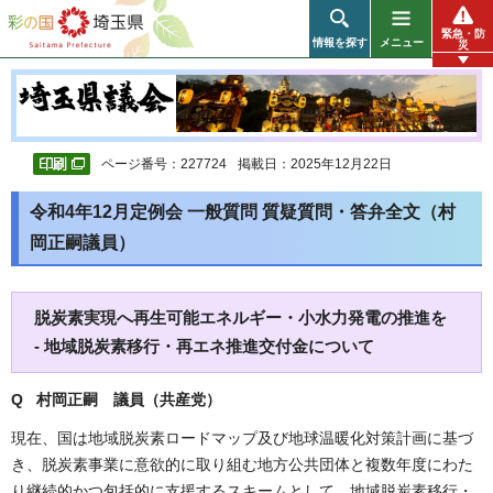
彩の国 埼玉県
緊急・防
情報を探す
メニュー
災
ページ番号：227724
掲載日：2025年12月22日
令和4年12月定例会 一般質問 質疑質問・答弁全文（村
岡正嗣議員）
脱炭素実現へ再生可能エネルギー・小水力発電の推進を
- 地域脱炭素移行・再エネ推進交付金について
Q 村岡正嗣 議員（共産党）
現在、国は地域脱炭素ロードマップ及び地球温暖化対策計画に基づ
き、脱炭素事業に意欲的に取り組む地方公共団体と複数年度にわた
り継続的かつ包括的に支援するスキームとして、地域脱炭素移行・