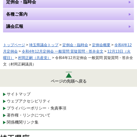
定例会・臨時会
各種ご案内
議会広報
トップページ
>
埼玉県議会トップ
>
定例会・臨時会
>
定例会概要
>
令和4年12
月定例会
>
令和4年12月定例会 一般質問 質疑質問・答弁全文
>
12月13日（火
曜日）
>
村岡正嗣（共産党）
> 令和4年12月定例会 一般質問 質疑質問・答弁全
文（村岡正嗣議員）
ページの先頭へ戻る
サイトマップ
ウェブアクセシビリティ
プライバシーポリシー・免責事項
著作権・リンクについて
関係機関リンク集