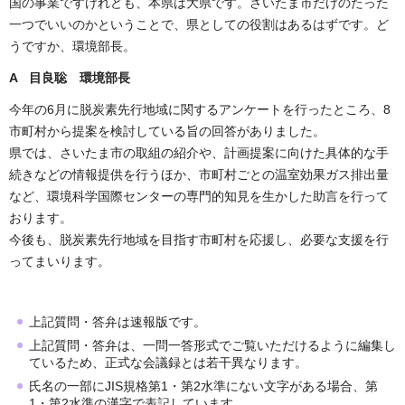
国の事業ですけれども、本県は大県です。さいたま市だけのたった
一つでいいのかということで、県としての役割はあるはずです。ど
うですか、環境部長。
A 目良聡 環境部長
今年の6月に脱炭素先行地域に関するアンケートを行ったところ、8
市町村から提案を検討している旨の回答がありました。
県では、さいたま市の取組の紹介や、計画提案に向けた具体的な手
続きなどの情報提供を行うほか、市町村ごとの温室効果ガス排出量
など、環境科学国際センターの専門的知見を生かした助言を行って
おります。
今後も、脱炭素先行地域を目指す市町村を応援し、必要な支援を行
ってまいります。
上記質問・答弁は速報版です。
上記質問・答弁は、一問一答形式でご覧いただけるように編集し
ているため、正式な会議録とは若干異なります。
氏名の一部にJIS規格第1・第2水準にない文字がある場合、第
1・第2水準の漢字で表記しています。