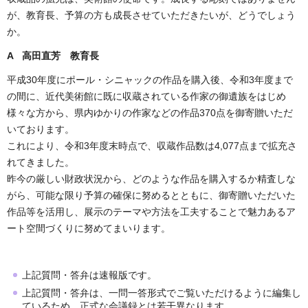
が、教育長、予算の方も成長させていただきたいが、どうでしょう
か。
A 高田直芳 教育長
平成30年度にポール・シニャックの作品を購入後、令和3年度まで
の間に、近代美術館に既に収蔵されている作家の御遺族をはじめ
様々な方から、県内ゆかりの作家などの作品370点を御寄贈いただ
いております。
これにより、令和3年度末時点で、収蔵作品数は4,077点まで拡充さ
れてきました。
昨今の厳しい財政状況から、どのような作品を購入するか精査しな
がら、可能な限り予算の確保に努めるとともに、御寄贈いただいた
作品等を活用し、展示のテーマや方法を工夫することで魅力あるア
ート空間づくりに努めてまいります。
上記質問・答弁は速報版です。
上記質問・答弁は、一問一答形式でご覧いただけるように編集し
ているため、正式な会議録とは若干異なります。