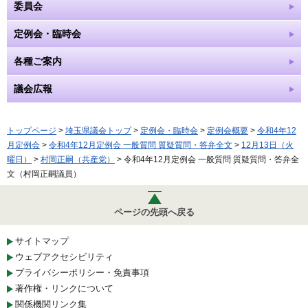
委員会
定例会・臨時会
各種ご案内
議会広報
トップページ
>
埼玉県議会トップ
>
定例会・臨時会
>
定例会概要
>
令和4年12
月定例会
>
令和4年12月定例会 一般質問 質疑質問・答弁全文
>
12月13日（火
曜日）
>
村岡正嗣（共産党）
> 令和4年12月定例会 一般質問 質疑質問・答弁全
文（村岡正嗣議員）
ページの先頭へ戻る
サイトマップ
ウェブアクセシビリティ
プライバシーポリシー・免責事項
著作権・リンクについて
関係機関リンク集