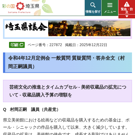
彩の国 埼玉県
緊急・防
情報を探す
メニュー
災
ページ番号：227872
掲載日：2025年12月22日
令和4年12月定例会 一般質問 質疑質問・答弁全文（村
岡正嗣議員）
芸術文化の推進とタイムカプセル - 美術収蔵品の拡充につ
いて - 収蔵品購入予算の増額を
Q 村岡正嗣 議員（共産党）
県立美術館における絵画などの収蔵品を購入するための基金は、ポ
ール・シニャックの作品を購入して以来、大きく減少しています。
収蔵品の拡充は、美術館の使命です。成長する彫刻ではありません