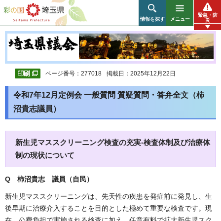
彩の国 埼玉県
緊急・防
情報を探す
メニュー
災
ページ番号：277018
掲載日：2025年12月22日
令和7年12月定例会 一般質問 質疑質問・答弁全文（柿
沼貴志議員）
新生児マススクリーニング検査の充実-検査体制及び治療体
制の現状について
Q 柿沼貴志 議員（自民）
新生児マススクリーニングは、先天性の疾患を発症前に発見し、生
後早期に治療介入することを目的とした極めて重要な検査です。現
在、公費負担で実施される検査に加え、任意有料で拡大新生児スク