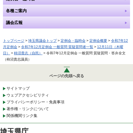
各種ご案内
議会広報
トップページ
>
埼玉県議会トップ
>
定例会・臨時会
>
定例会概要
>
令和7年12
月定例会
>
令和7年12月定例会 一般質問 質疑質問者一覧
>
12月11日（木曜
日）
>
柿沼貴志（自民）
> 令和7年12月定例会 一般質問 質疑質問・答弁全文
（柿沼貴志議員）
ページの先頭へ戻る
サイトマップ
ウェブアクセシビリティ
プライバシーポリシー・免責事項
著作権・リンクについて
関係機関リンク集
埼玉県庁