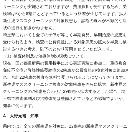
リーニングが実施されておりますが、費用負担が発生するため、受
検率は6から8割にとどまっているという格差が生じています。拡大
新生児マススクリーニングの対象疾患も、診断の遅れが不顕的な症
状の進行を招きかねません。
埼玉県においても全ての子供が等しく早期発見、早期治療の恩恵を
受けられるよう、検査の公費負担による対象疾患の拡大を早急に検
討するべきと考え、以下のとおり質問させていただきます。
（1）検査体制及び治療体制の現状について。
現在、国と都道府県の費用折半による実証実験に参加し、重症複合
免疫不全症と脊髄性筋萎縮症の2疾患が公費負担の検査対象に追加さ
れ、合計22疾患の検査を無料で受けられるようになっております。
新生児マススクリーニング検査の対象疾患をさらに拡大、新生児ス
クリーニングの7疾患を合わせた29疾患へ拡大するとした場合、埼
玉県で検査体制及び治療体制は整備されているとの認識でよいか、
知事に伺います。
A 大野元裕 知事
県内では、全ての新生児を対象に、22疾患の新生児マススクリーニ