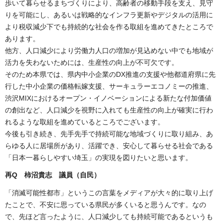
歩いて暮らせるまちづくりにより、高齢者の移動手段を支え、見守
りを可能にし、あるいは戦略的なインフラ更新やデジタルの活用に
より税収減少下でも持続的な社会を作る取組を進めてきたところで
あります。
他方、人口減少により労働力人口の増加が見込めない中でも地域が
活力を失わないためには、生産性の向上が不可欠です。
そのため本県では、県内中小企業のDX推進の支援や他都道府県に先
行した中小企業の価格転嫁支援、サーキュラーエコノミーの推進、
渋沢MIXにおけるオープン・イノベーションによる新たな付加価値
の創出など、人口減少を視野に入れても生産性の向上が確実に行わ
れるような取組を進めているところでございます。
今後も引き続き、先手先手で持続可能な地域づくりに取り組み、あ
らゆる人に居場所があり、活躍でき、安心して暮らせる社会である
「日本一暮らしやすい埼玉」の実現を図りたいと思います。
再Q 柿沼貴志 議員（自民）
「消滅可能性都市」というこの言葉をメディアが大々的に取り上げ
たことで、不安に思っている県民が多くいると思うんです。なの
で、先ほど言ったように、人口減少しても持続可能であるというも