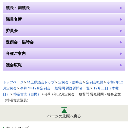
議長・副議長
議員名簿
委員会
定例会・臨時会
各種ご案内
議会広報
トップページ
>
埼玉県議会トップ
>
定例会・臨時会
>
定例会概要
>
令和7年12
月定例会
>
令和7年12月定例会 一般質問 質疑質問者一覧
>
12月11日（木曜
日）
>
柿沼貴志（自民）
> 令和7年12月定例会 一般質問 質疑質問・答弁全文
（柿沼貴志議員）
ページの先頭へ戻る