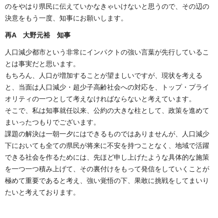
のをやはり県民に伝えていかなきゃいけないと思うので、その辺の
決意をもう一度、知事にお願いします。
再A 大野元裕 知事
人口減少都市という非常にインパクトの強い言葉が先行しているこ
とは事実だと思います。
もちろん、人口が増加することが望ましいですが、現状を考える
と、当面は人口減少・超少子高齢社会への対応を、トップ・プライ
オリティの一つとして考えなければならないと考えています。
そこで、私は知事就任以来、公約の大きな柱として、政策を進めて
まいったつもりでございます。
課題の解決は一朝一夕にはできるものではありませんが、人口減少
下においても全ての県民が将来に不安を持つことなく、地域で活躍
できる社会を作るためには、先ほど申し上げたような具体的な施策
を一つ一つ積み上げて、その裏付けをもって発信をしていくことが
極めて重要であると考え、強い覚悟の下、果敢に挑戦をしてまいり
たいと考えております。