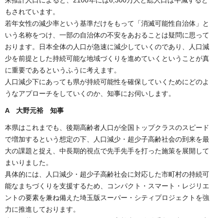
もされています。
若年女性の減少率という基準だけをもって「消滅可能性自治体」と
いう名称をつけ、一部の自治体の不安をあおることは疑問に思って
おります。日本全体の人口が急速に減少していくのであり、人口減
少を前提とした持続可能な地域づくりを進めていくということが真
に重要であるというふうに考えます。
人口減少下にあっても県が持続可能性を確保していくためにどのよ
うなアプローチをしていくのか、知事にお伺いします。
A 大野元裕 知事
本県はこれまでも、後期高齢者人口が全国トップクラスのスピード
で増加するという想定の下、人口減少・超少子高齢社会の到来を最
大の課題と捉え、中長期的視点で先手先手を打った施策を展開して
まいりました。
具体的には、人口減少・超少子高齢社会に対応した市町村の持続可
能なまちづくりを支援するため、コンパクト・スマート・レジリエ
ントの要素を兼ね備えた埼玉版スーパー・シティプロジェクトを強
力に推進しております。