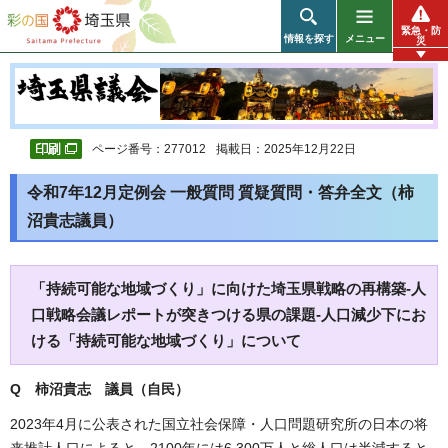
彩の国 埼玉県
緊急・防
情報を探す
メニュー
災
ページ番号：277012
掲載日：2025年12月22日
令和7年12月定例会 一般質問 質疑質問・答弁全文（柿
沼貴志議員）
「持続可能な地域づくり」に向けた埼玉県戦略の再構築-人
口戦略会議レポートが突きつける県の課題-人口減少下にお
ける「持続可能な地域づくり」について
Q 柿沼貴志 議員（自民）
2023年4月に公表された国立社会保障・人口問題研究所の日本の将
来推計人口によると、2100年には6,300万人と総人口は半減すると