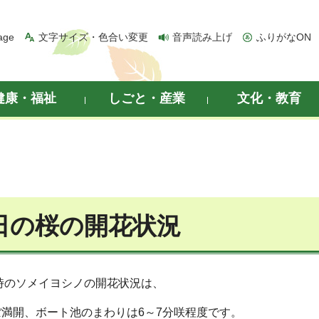
age
文字サイズ・色合い変更
音声読み上げ
ふりがなON
健康・福祉
しごと・産業
文化・教育
8日の桜の開花状況
3時のソメイヨシノの開花状況は、
満開、ボート池のまわりは6～7分咲程度です。