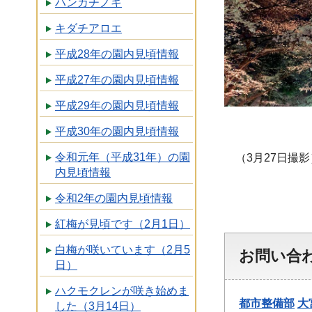
ハンカチノキ
キダチアロエ
平成28年の園内見頃情報
平成27年の園内見頃情報
平成29年の園内見頃情報
平成30年の園内見頃情報
令和元年（平成31年）の園
（3月27日撮影
内見頃情報
令和2年の園内見頃情報
紅梅が見頃です（2月1日）
白梅が咲いています（2月5
お問い合
日）
ハクモクレンが咲き始めま
都市整備部
大
した（3月14日）