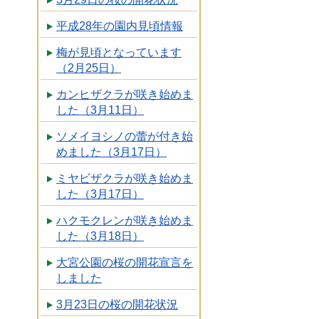
平成28年の園内見頃情報
梅が見頃となっています
（2月25日）
カンヒザクラが咲き始めま
した（3月11日）
ソメイヨシノの蕾が付き始
めました（3月17日）
ミヤビザクラが咲き始めま
した（3月17日）
ハクモクレンが咲き始めま
した（3月18日）
大宮公園の桜の開花宣言を
しました
3月23日の桜の開花状況