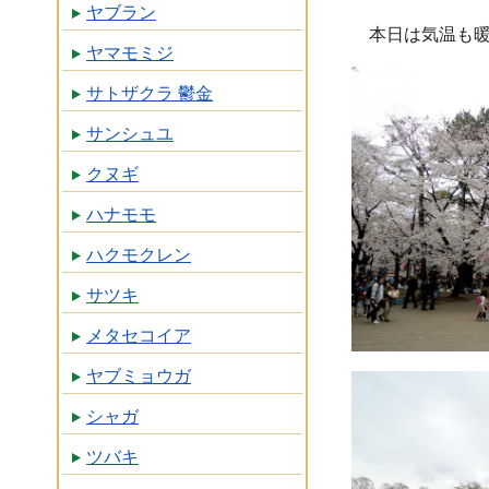
ヤブラン
本日は気温も
ヤマモミジ
サトザクラ 鬱金
サンシュユ
クヌギ
ハナモモ
ハクモクレン
サツキ
メタセコイア
ヤブミョウガ
シャガ
ツバキ