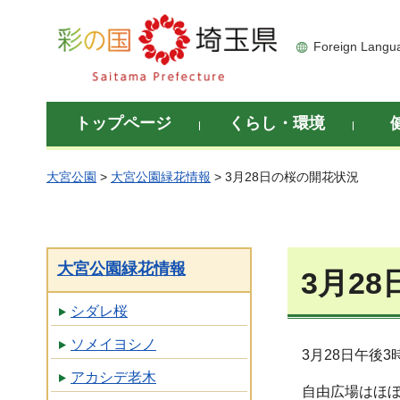
彩の国 埼玉県
Foreign Langu
トップページ
くらし・環境
大宮公園
>
大宮公園緑花情報
> 3月28日の桜の開花状況
大宮公園緑花情報
3月2
シダレ桜
ソメイヨシノ
3月28日午後
アカシデ老木
自由広場はほぼ