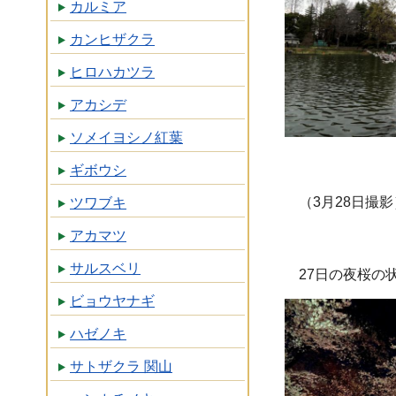
カルミア
カンヒザクラ
ヒロハカツラ
アカシデ
ソメイヨシノ紅葉
ギボウシ
（3月28日撮影
ツワブキ
アカマツ
サルスベリ
27日の夜桜の
ビョウヤナギ
ハゼノキ
サトザクラ 関山