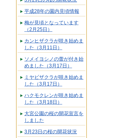
平成28年の園内見頃情報
梅が見頃となっています
（2月25日）
カンヒザクラが咲き始めま
した（3月11日）
ソメイヨシノの蕾が付き始
めました（3月17日）
ミヤビザクラが咲き始めま
した（3月17日）
ハクモクレンが咲き始めま
した（3月18日）
大宮公園の桜の開花宣言を
しました
3月23日の桜の開花状況