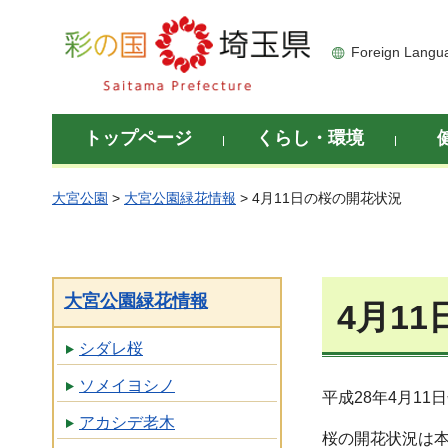
彩の国 埼玉県
Foreign Langu
トップページ
くらし・環境
大宮公園
>
大宮公園緑花情報
> 4月11日の桜の開花状況
大宮公園緑花情報
4月1
シダレ桜
ソメイヨシノ
平成28年4月1
アカシデ老木
桜の開花状況は