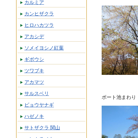
カルミア
カンヒザクラ
ヒロハカツラ
アカシデ
ソメイヨシノ紅葉
ギボウシ
ツワブキ
アカマツ
サルスベリ
ボート池まわり
ビョウヤナギ
ハゼノキ
サトザクラ 関山