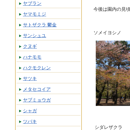
ヤブラン
今後は園内の見
ヤマモミジ
サトザクラ 鬱金
ソメイヨシノ
サンシュユ
クヌギ
ハナモモ
ハクモクレン
サツキ
メタセコイア
ヤブミョウガ
シャガ
ツバキ
シダレザクラ