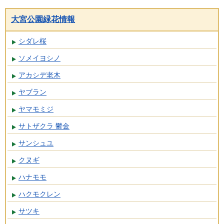
大宮公園緑花情報
シダレ桜
ソメイヨシノ
アカシデ老木
ヤブラン
ヤマモミジ
サトザクラ 鬱金
サンシュユ
クヌギ
ハナモモ
ハクモクレン
サツキ