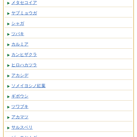
メタセコイア
ヤブミョウガ
シャガ
ツバキ
カルミア
カンヒザクラ
ヒロハカツラ
アカシデ
ソメイヨシノ紅葉
ギボウシ
ツワブキ
アカマツ
サルスベリ