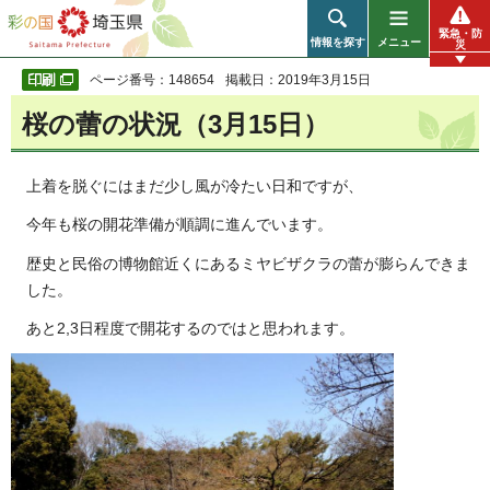
彩の国 埼玉県
緊急・防
情報を探す
メニュー
災
ページ番号：148654
掲載日：2019年3月15日
桜の蕾の状況（3月15日）
上着を脱ぐにはまだ少し風が冷たい日和ですが、
今年も桜の開花準備が順調に進んでいます。
歴史と民俗の博物館近くにあるミヤビザクラの蕾が膨らんできま
した。
あと2,3日程度で開花するのではと思われます。