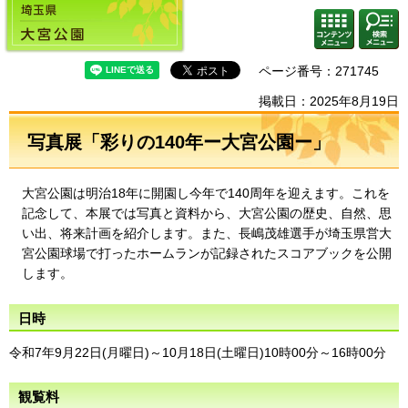
埼玉県 大宮公園
検索・
コンテ
共通メ
ンツメ
ニュー
ニュー
ページ番号：271745
掲載日：2025年8月19日
写真展「彩りの140年ー大宮公園ー」
大宮公園は明治18年に開園し今年で140周年を迎えます。これを
記念して、本展では写真と資料から、大宮公園の歴史、自然、思
い出、将来計画を紹介します。また、長嶋茂雄選手が埼玉県営大
宮公園球場で打ったホームランが記録されたスコアブックを公開
します。
日時
令和7年9月22日(月曜日)～10月18日(土曜日)10時00分～16時00分
観覧料