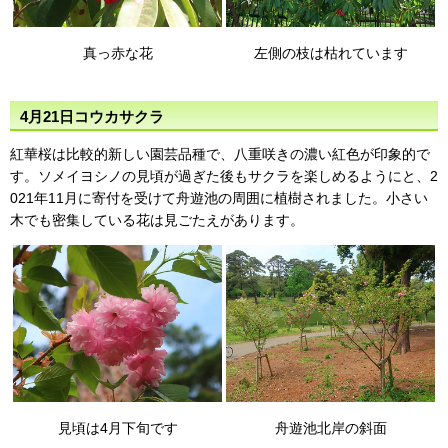
真っ赤な花
左側の枝は枯れています
4月21日コウカサクラ
紅華桜は比較的新しい園芸品種で、八重咲きの濃い紅色が印象的で
す。ソメイヨシノの見頃が過ぎた後もサクラを楽しめるようにと、2
021年11月に寄付を受けて舟遊池の周囲に植樹されました。小さい
木でも密集している花は見ごたえがあります。
見頃は4月下旬です
舟遊池北岸の斜面