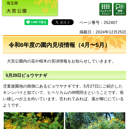
埼玉県 大宮公園
検索・
コンテ
共通メ
ンツメ
ニュー
ニュー
ページ番号：252407
掲載日：2024年12月25日
令和6年度の園内見頃情報（4月〜5月）
大宮公園内の花や樹木の見頃情報をお知らせしていきます。
5月29日ビョウヤナギ
児童遊園地の南側にあるビョウヤナギです。5月27日にご紹介した
キンシバイと似ていて、ヒペリカムの仲間同士ということです。長
い雄しべが上を向いています。言われてみれば、葉が柳ににている
ようです。