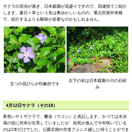
サクラの見頃が過ぎ、日本庭園が花盛りですので、四連投でご紹介
します。蔓日々草という名は奥ゆかしいものの、重点対策外来種
で、紹介するよりも駆除が必要なのかもしれません。
左下の岩は日本庭園小川の石組
五つの花びらが印象的です
み
4月12日サクラ（その18）
黄色いサトザクラで、鬱金（ウコン）と表記します。かつては水泳
場の堤に何本か生育していましたが、枯死が進んで今年咲いている
のは2本だけでした。公園北側の市道フェンス越しに伺うことができ