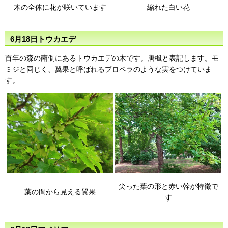
木の全体に花が咲いています
縮れた白い花
6月18日トウカエデ
百年の森の南側にあるトウカエデの木です。唐楓と表記します。モ
ミジと同じく、翼果と呼ばれるプロベラのような実をつけていま
す。
尖った葉の形と赤い幹が特徴で
葉の間から見える翼果
す