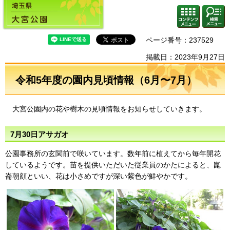
埼玉県 大宮公園
検索・
コンテ
共通メ
ンツメ
ニュー
ニュー
ページ番号：237529
掲載日：2023年9月27日
令和5年度の園内見頃情報（6月〜7月）
大宮公園内の花や樹木の見頃情報をお知らせしていきます。
7月30日アサガオ
公園事務所の玄関前で咲いています。数年前に植えてから毎年開花
しているようです。苗を提供いただいた従業員のかたによると、崑
崙朝顔といい、花は小さめですが深い紫色が鮮やかです。