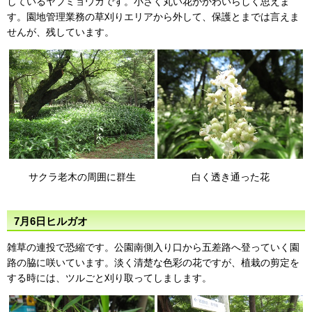
しているヤブミョウガです。小さく丸い花がかわいらしく思えま
す。園地管理業務の草刈りエリアから外して、保護とまでは言えま
せんが、残しています。
サクラ老木の周囲に群生
白く透き通った花
7月6日ヒルガオ
雑草の連投で恐縮です。公園南側入り口から五差路へ登っていく園
路の脇に咲いています。淡く清楚な色彩の花ですが、植栽の剪定を
する時には、ツルごと刈り取ってしまします。